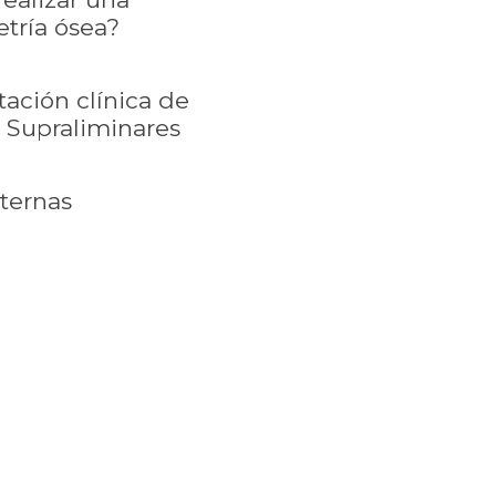
tría ósea?
tación clínica de
 Supraliminares
xternas