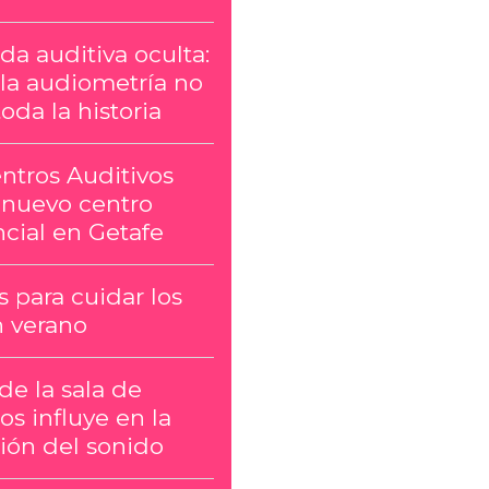
da auditiva oculta:
la audiometría no
oda la historia
ntros Auditivos
 nuevo centro
cial en Getafe
 para cuidar los
n verano
 de la sala de
os influye en la
ión del sonido