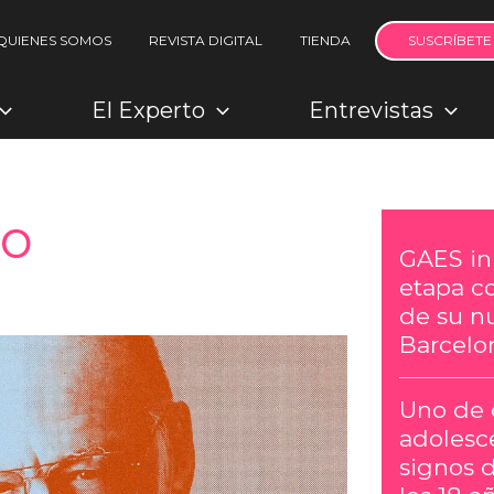
QUIENES SOMOS
REVISTA DIGITAL
TIENDA
SUSCRÍBETE
El Experto
Entrevistas
to
GAES in
etapa c
de su n
Barcelo
Uno de 
adolesc
signos 