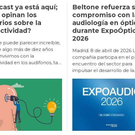
cast ya está aquí;
Beltone refuerza 
 opinan los
compromiso con l
rios sobre la
audiología en ópti
ctividad?
durante ExpoÓpti
2026
iativa procedente de los fabricantes de telefonía móvil, responsables a su vez de garantizar su funcionamiento y coherencia. A medio y largo plazo, la implementación de estos sistemas ha tenido sus inconvenientes; las actualizaciones de los sistemas operativos de los teléfonos sin una verificación adecuada de la conectividad a posteriori han provocado, no en pocas ocasiones, que los audífonos se «nieguen» a conectarse, con el consiguiente quebradero de cabeza de los audiólogos y la desesperación de los usuarios. La aparición de LE (LowEnergy) Audio como una versión universal de Bluetooth puede contribuir a aliviar sustancialmente estas dificultades. Esto no había sido posible hasta ahora porque la versión clásica de Bluetooth tenía demasiado consumo y demasiada latencia (retraso) en el audio, lo que condujo a los fabricantes de audífonos a crear sus propias versiones de conectividad. La generación de un estándar universal impuesto por la marca Bluetooth, mejorará exponencialmente el rendimiento y la consistencia de la comunicación, y supondrá un enorme beneficio tanto para usuarios como para audiólogos protésicos. En conectividad directa con los teléfonos móviles, tanto Apple como Google/Android han desarrollado sus propios sistemas para comunicarse con audífonos : Mfi y ASHA, respectivamente. Auracast encaja perfectamente en este concepto, y es conveniente aclarar en qué consiste el sistema para diferenciarlo de otros coexistentes. Como se ha mencionado, LE Audio es la última versión de Bluetooth para uso general, como llamadas y streaming. Auracast es una nueva versión de LE Audio, aunque se parece más a un sistema de transmisión de radio o una wifi de audio, ya que un número ilimitado de personas puede sintonizar una transmisión de Auracast a través de diferentes dispositivos (auriculares inalámbricos, audífonos, implantes, dispositivos óseos, etc.), y por tanto compartir el audio, algo absolutamente impensable con la tecnología precedente. Hemos oído hablar de Auracast desde hace unos tres años, pero parece que no llega nunca. En realidad, su instauración definitiva en el mercado es inminente (de hecho, ya existen dispositivos que cuentan con esta tecnología). Una de las razones por las que está resultando más compleja su generalización es que hay muchas partes implicadas con necesidades e intereses muy diversos. Por ejemplo, los fabricantes de auriculares tienen unas prioridades y los fabricantes de audífonos tienen otras, y es preciso llegar a un punto de encuentro. Además, Auracast implica la transmisión de audio a través de LE Audio, algo totalmente novedoso ya que previamente este canal solo se utilizaba para la transmisión de datos, precisamente para ahorrar energía. En los audífonos, por ejemplo LE Audio se utilizaba para el manejo de las apps, pero no para la transmisión de audio directa. Auracast se parece más a un sistema de transmisión de radio o una wifi de audio, ya que permite que un número ilimitado de personas pueda sintonizar una transmisión a través de diferentes dispositivos, algo impensable con la tecnología precedente. El proceso va avanzando notablemente. Es muy importante aclarar que LE Audio y Auracast son dos productos relacionados pero diferentes. Así, LE Audio es absolutamente imprescindible para Auracast, pero no a la inversa, por lo que puede haber un audífono o un auricular que sea compatible con LE Audio, pero no con Auracast. Todos los fabricantes van haciendo sus progresos en este sentido. Actualmente, los audífonos Nexia y Vivia de GN y los Jabra Enhance Pro, los Samsung Galaxy Buds 2 Pro y los auriculares SennheiserMomentum TWS4 son compatibles con LE Audio y Auracast, y quizá ya haya alguno más. Otros fabricantes cuentan con la compatibilidad e incorporarán esta tecnología mediante una actualización de software, como es el caso de las últimas plataformas de Signia, Oticon y Cochlear. Esta tendencia propiciará una progresiva evolución hacia el estándar universal y los sistemas independientes de transmisión de cada fabricante irán desapareciendo en favor de esta nueva tecnología más fácil y accesible para todos. Del mismo modo, los accesorios basados en Auracast, ya sean micrófonos remotos o accesorios de televisión, serán compatibles con todos los audífonos que incorporen esta tecnología, independientemente de la marca. LE Audio y Auracast son dos productos relacionados pero diferentes: LE Audio es absolutamente imprescindible para Auracast, pero no a la inversa, por lo que puede haber un audífono o un auricular que sea compatible con LE Audio, pero no con Auracast. La incorporación de Auracast en la vida de los usuarios dependerá en gran medida de los dispositivos y de los lugares que decidan ofrecerlo. En el ámbito personal, los usuarios de audífonos experimentarán Auracast por primera vez con la conexión a los dispositivos de televisión y los micrófonos remotos, y poco a poco los accesorios serán menos necesarios a medida que los televisores incorporen directamente la transmisión Auracast (algunos ya la tienen). En lo que respecta a la vida social y laboral, se avecinan igualmente muchos cambios relacionados con esta nueva tecnología. Así, por ejemplo, será posible mejorar la acústica de una sala de reuniones con un dispositivo Auracast, escuchar la transmisión de un comentarista deportivo en un bar con mucha gente, escuchar a los funcionarios de los organismos públicos cuando hablan detrás del mostrador, o recibir con mayor calidad el audio en el cine o en el teatro. En el ámbito personal, los usuarios de audífonos experimentarán Auracast por primera vez con la conexión a los dispositivos de televisión y los micrófonos remotos. Sabemos que el avance de esta tecnología es imparable y que sin duda la conectividad, como se ha mencionado al principio, ha supuesto una mejora considerable en la calidad de escucha de los usuarios de audífonos. Pero… ¿Qué opinan los propios usuarios al respecto? Parece obvio que conocer la opinión de los pacientes puede aportar una información de primer orden en la evolución de los nuevos estándares de transmisión de audio. Que la conectividad ha marcado un antes y un después en la evolución de la tecnología auditiva parece una afirmación incuestionable. El MarkeTrak de 2022, sitúa la tasa de satisfacción de los usuarios de audífonos con capacidad de transmisión diez puntos porcentuales por encima de la de los usuarios de audífonos convencionales. Del mismo modo, los usuarios valoraron la capacidad de transmisión como la tercera característica más impactante de su experiencia auditiva, por detrás de la recarga y del control de volumen. Los estudios realizados para valorar las bondades de la conectividad se han centrado en analizar la mejora en la comprensión del habla, pero han prestado menor atención a la calidad del sonido transmitido. Algunas investigaciones han analizado las diferencias entre fabricantes en términos de calidad de transmisión. No obstante, para tomar en consideración estos resultados, es importante tener en cuenta variables como el acoplador de oído, ya que se ha demostrado que la calidad de audición de la transmisión disminuye cuanto menos ocluido está el canal auditivo, es decir, cuanto más abierta es la adaptación, hasta el punto de que algunos usuarios de adaptación abierta optan por volver a sus sistemas «tradicionales» de escucha (como auriculares inalámbricos), para la recepción de llamada o la escucha directa de audio desde sus dispositivos móviles. Un reciente estudio sobre conectividad revela que un 35% de los usuarios de audífonos encuestados consideró que la transmisión era conveniente y práctica tanto para las llamadas, como para el acceso directo a audios. Se recibieron 1.479 encuestas contestadas. En primer
Madrid. 8 de abril de 2026 
compañía participa en el pr
encuentro del sector para
impulsar el desarrollo de la
audiología como línea estr
de crecimiento sanitario y
empresarial. Beltone participa un
año más en ExpoÓptica 202
principal encuentro profes
del sector óptico y audioló
España, que se celebra del 9
de abril en IFEMA Madrid
(pabellón 10, stand E12). Con