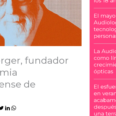
los 18 a
El mayor
Audiolog
tecnolog
persona
La Audi
como lí
rger, fundador
crecimie
emia
ópticas
ense de
El esfu
en vera
acabamo
después
una terr