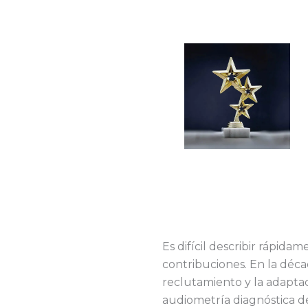
Es difícil describir rápida
contribuciones. En la déca
reclutamiento y la adaptaci
audiometría diagnóstica del