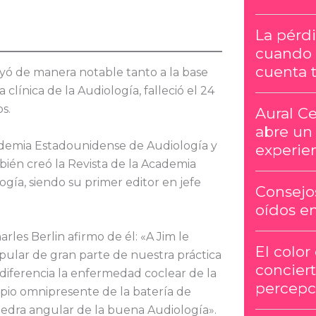
La pérdi
cuando 
cuenta t
uyó de manera notable tanto a la base
a clínica de la Audiología, falleció el 24
s.
Aural Ce
abre un
ademia Estadounidense de Audiología y
experien
bién creó la Revista de la Academia
ía, siendo su primer editor en jefe
Consejos
oídos e
arles Berlin afirmo de él: «A Jim le
El color
ular de gran parte de nuestra práctica
conciert
iferencia la enfermedad coclear de la
percepc
ipio omnipresente de la batería de
iedra angular de la buena Audiología».