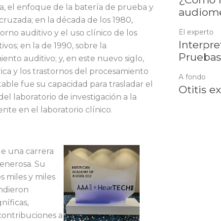
, el enfoque de la batería de prueba y
audiome
n cruzada; en la década de los 1980,
El experto
orno auditivo y el uso clínico de los
Interpre
vos; en la de 1990, sobre la
Pruebas
ento auditivo; y, en este nuevo siglo,
rica y los trastornos del procesamiento
A fondo
table fue su capacidad para trasladar el
Otitis e
el laboratorio de investigación a la
ente en el laboratorio clínico.
de una carrera
generosa. Su
s miles y miles
ndieron
íficas,
contribuciones a