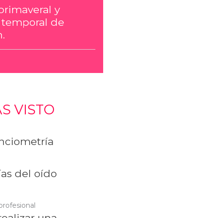
primaveral y
 temporal de
.
S VISTO
ciometría
as del oído
profesional
ealizar una