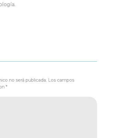
ología.
nico no será publicada.
Los campos
con
*