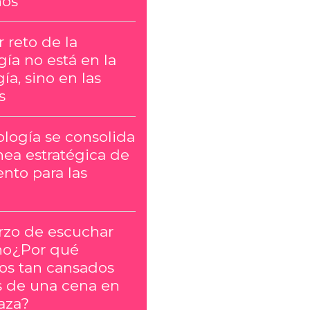
ños
 reto de la
ía no está en la
ía, sino en las
s
ología se consolida
nea estratégica de
nto para las
erzo de escuchar
no¿Por qué
s tan cansados
 de una cena en
aza?