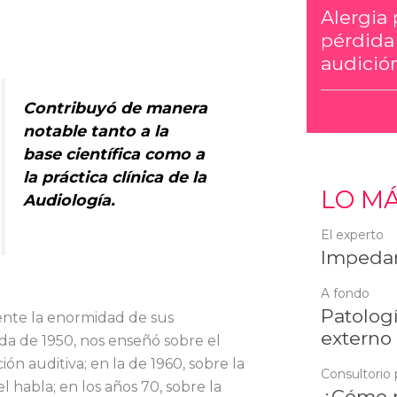
Alergia 
pérdida
audición
Contribuyó de manera
notable tanto a la
base científica como a
la práctica clínica de la
LO MÁ
Audiología.
El experto
Impedan
A fondo
Patologí
mente la enormidad de sus
externo
da de 1950, nos enseñó sobre el
ón auditiva; en la de 1960, sobre la
Consultorio 
 habla; en los años 70, sobre la
¿Cómo r