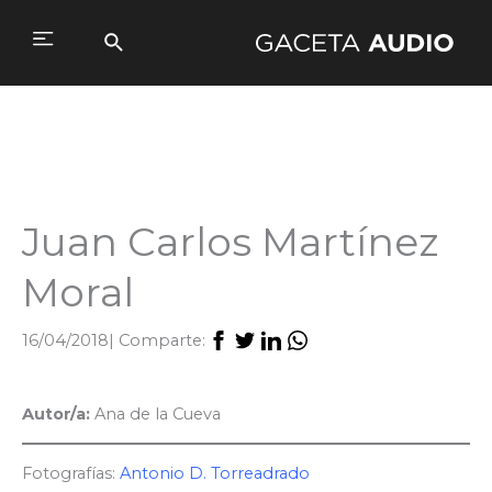
Ir
al
Buscar
Main
contenido
Menu
Juan Carlos Martínez
Moral
16/04/2018
| Comparte:
Autor/a:
Ana de la Cueva
Fotografías:
Antonio D. Torreadrado