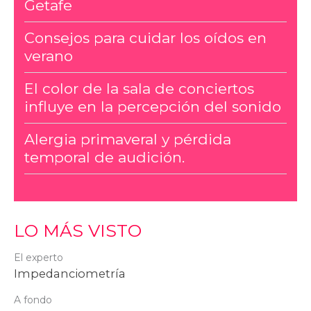
Getafe
Consejos para cuidar los oídos en
verano
El color de la sala de conciertos
influye en la percepción del sonido
Alergia primaveral y pérdida
temporal de audición.
LO MÁS VISTO
El experto
Impedanciometría
A fondo