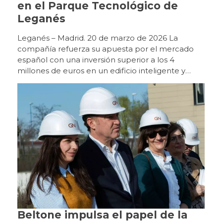
en el Parque Tecnológico de
Leganés
Leganés – Madrid. 20 de marzo de 2026 La
compañía refuerza su apuesta por el mercado
español con una inversión superior a los 4
millones de euros en un edificio inteligente y
sostenible que será centro de referencia en
Europa. GN celebró ayer, 19 de marzo, el acto de
puesta de la primera piedra de su futura sede en
España, un nuevo edificio ubicado en la Avenida
Juan Caramuel, en el Parque Tecnológico de
Leganés, que marcará un nuevo hito en el
desarrollo de la compañía en nuestro país. Con
una inversión superior a los 4 millones de euros,
el proyecto contempla la construcción de un
edificio de 4.000 metros cuadrados, de los que
aproximadamente la mitad se destinarán a
fabricación. Las nuevas instalaciones integrarán,
además, oficinas, departamento comercial,
Beltone impulsa el papel de la