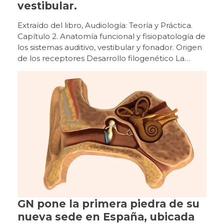
vestibular.
Extraído del libro, Audiología: Teoría y Práctica. Capítulo 2. Anatomía funcional y fisiopatología de los sistemas auditivo, vestibular y fonador. Origen de los receptores Desarrollo filogenético La percepción de la aceleración lineal y angular por los distintos receptores vestibulares permite que todas las especies animales que los poseen puedan orientarse en el espacio terrestre, aéreo y acuático de nuestro planeta. Esencialmente, desde que surgió la función del equilibrio en los primitivos organismos animales prehistóricos ha permanecido sin cambios hasta la actualidad, aunque morfológicamente los órganos sensoriales se han ido especializando y evolucionando según las diversas especies. El más simple es el estatocisto, consistente en una invaginación de la superficie animal (medusa, esponja) con líquido en su interior y una partícula calcárea que hace presión y desplaza los cilios de las células receptoras (localizadas en una región de la pared, similar a la mácula del sáculo). En función de la fuerza de la gravedad que se ejerce sobre dichas células, estos organismos mantienen una orientación espacial con sentido y dirección vertical. Posteriormente, en algunos moluscos, como el pulpo y la sepia, surgieron las primeras crestas, además del estatocisto, lo que permitió responder a movimientos de aceleración angular, con presencia de nistagmo. La complejidad del laberinto posterior progresa en un grupo de vertebrados con la aparición de los primeros conductos semicirculares verticales y con el cierre de la invaginación del estatocisto, formando una vesícula aislada en el interior, con líquido de producción endógena (endolinfa). La lamprea alcanza una estructura de canales anterior y posterior (con dilataciones bullosas, las ampollas, cada una con un primitivo receptor en forma de cresta), comunicados por un saco bilobulado con mácula sacular y utricular separadas, donde se localizan las células sensoriales. La aparición del canal semicircular horizontal en los primeros peces óseos y cartilaginosos (con mandíbula) permitió un mayor control del espacio tridimensional. A partir del máximo desarrollo de dichas estructuras vestibulares en los peces modernos (hace 100 millones de años), se ha llegado al más alto grado de perfección morfofuncional del órgano del equilibrio. En los vertebrados superiores, las vías nerviosas vestibulares centrales son cada vez más complejas debido a un desarrollo paralelo de aquellos sistemas aferentes que intervienen para mantener el equilibrio. Desarrollo ontogenético En un embrión humano de 19 a 21 días (2 mm de longitud corono- caudal), en el ectodermo superficial de la porción cefálica a la altura del rombo encéfalo, se diferencian las primitivas células que forman la placoda ótica. Tras su invaginación (fosa ótica), la separación de la superficie dará origen al otocisto o vesícula ótica (28 días). A partir de su porción dorsal derivarán las diferentes partes del sistema vestibular (laberinto posterior) y desde su porción ventral surgirán las estructuras de la cóclea (laberinto anterior). Hacia la quinta semana (embrión de 8-9 mm) se forman unos pliegues en la pared del otocisto que corresponderán a los receptores vestibulares. Estos se identifican como sáculo, utrículo y los tres conductos semicirculares (a las 6,5 semanas, 14 mm). En la décima semana (50 mm) todo el laberinto membranoso es muy evidente y se forma a su alrededor un modelo cartilaginoso a partir de la cápsula ótica mesenquimal (Sadler, 2012; Suárez y cols., 2007). Origen de las vías vestibulares centrales Desarrollo filogenético En los vertebrados superiores, las vías nerviosas vestibulares centrales son cada vez más complejas debido a un desarrollo paralelo de aquellos sistemas aferentes que intervienen para mantener el equilibrio (visión y propiocepción), cuyas respectivas vías nerviosas interactúan con la vestibular. La organización de los núcleos vestibulares supraespinales, integrados en la formación reticular, se empieza a observar en la lamprea, con dos agrupaciones neuronales (núcleos dorsal y ventral). A partir de los peces teleósteos se identifican cuatro agrupaciones que van aumentando en el número de células en los vertebrados superiores. Las conexiones vestíbulo-espinales son necesarias para el mantenimiento de la orientación corporal en los vertebrados primitivos. Cuando se incorporan funciones más complejas en animales más evolucionados, aparecen conexiones vestíbulo-cerebelosas y vestíbulo-oculares, siendo menos relevantes las vestíbulo-espinales (Bartual y Pérez, 1998). Desarrollo ontogenético A partir del primitivo ganglio estatoacústico-facial (embrión humano de 28 días), derivado de la porción ventral del otocisto y alojado en la mesénquima circundante, se diferencia (décima semana) el ganglio espiral (situado cerca del receptor auditivo en la cóclea) y el ganglio vestibular o de Scarpa (próximo al conducto auditivo interno). En estas primitivas neuronas ganglionares van apareciendo unas delgadas prolongaciones citoplasmáticas en polos opuestos de las células. La prolongación periférica (dendrita) se dirige hacia las respectivas regiones del laberinto membranoso, donde se localizarán los órganos sensoriales. La prolongación central (axón) se dirige a regiones del rombo encéfalo donde, a medida que progrese el desarrollo del sistema nervioso central, se diferenciarán las neuronas que constituirán los futuros núcleos vestibulares. Los órganos sensoriales vestibulares alcanzan una maduración con aspecto semejante al adulto hacia la vigésimo tercera semana de gestación. Entre la decimoprimera y la decimotercera semana, cuando se empiezan a diferenciar las células sensoriales en los epitelios de las regiones que corresponderán a las máculas y crestas ampulares, también se pueden identificar terminaciones nerviosas aferentes y eferentes, que se distribuyen por dicho epitelio y establecen algunas sinapsis. Los órganos sensoriales vestibulares alcanzan una maduración con aspecto semejante al adulto hacia la vigésimo tercera semana (Bartual y Pérez, 1998; Suárez y cols., 2007). Malformaciones del sistema vestibular Las malformaciones del oído interno que afectan a los conductos semicirculares y al acueducto del vestíbulo, son las que suelen causar vértigos en la infancia. Sin embargo, la malformación más frecuente, la dilatación del conducto semicircular horizontal, es raro que se asocie con un trastorno del equilibrio. Los casos de agenesia de los conductos semicirculares son poco frecuentes y suelen ocasionar un trastorno en la marcha. Las malformaciones del oído interno que afectan a los conductos semicirculares y al acueducto del vestíbulo, son las que suelen causar vértigos en la infancia. Anatomía del aparato vestibular periférico Figura 13Receptores sensoriales del equilibrio El sistema vestibular está constituido por el aparato vestibular (contenido dentro del oído interno, donde se encuentran los órganos receptores sensoriales periféricos) y por las vías vestibulares o vías nerviosas sensoriales centrales (aferente y eferente). Vestíbulo En el interior del vestíbulo del laberinto óseo se distinguen el utrículo y el sáculo del laberinto membranoso. Estos se comunican entre sí por el conducto utrículo-sacular, del que parte el conducto endolinfático (alojado en el acueducto vestibular) que acaba en el saco endolinfático situado en el espacio subdural de la cavidad craneal, al nivel de la cara posterior del peñasco. Las máculas sacular y utricular son órganos receptores integrados por células de soporte y células receptoras sensoriales ciliadas recubiertas por una membrana horizontal, con componentes mucopolisacáridos, sobre la que hay una serie de cristales de carbonato cálcico u otolitos. En las máculas utricular y sacular existe una línea imaginaria, la estriola, donde se organizan los manojos de células ciliares a ambos lados y con polarizaciones opuestas. El utrículo es una cavidad conectada a los conductos semicirculares. En el plano horizontal y en su parte anterior, se ubica la mácula (órgano otolítico), pequeña vesícula, aplanada transversalmente y adherida a la fosita semiovoidea, donde se sitúan las células sensoriales o ciliares. Estas son semejantes a las de las ampollas de los conductos semicirculares (con estereocilios y un kinocilio) y con la misma actividad eléctrica. La mácula del utrículo, al estar colocada en el suelo, tiene una orientación horizontal, captando las lateralizaciones hacia los lados, o las inclinaciones de la cabeza y sus desplazamientos lineales hacia atrás y hacia delante. El sáculo está situado por debajo del utrículo, es una pequeña vesícula redondeada adherida a la fosita hemisférica. Al nivel de esta fosita se encuentra la mácula del sáculo. En las máculas utricular y sacular existe una línea imaginaria (estriola) donde se organizan los manojos de células ciliares a ambos lados y con polarizaciones opuestas. Los estereocilios, están inmersos en una sustancia gelatinosa, la membrana otolítica, que soporta concreciones calcáreas (carbonato cálcico), los otolitos o estatoconias. Estos ejercen una acción gravitacional sobre el conjunto de estereocilios y de la sustancia gelatinosa. Los otolitos están anclados en la masa gelatinosa mediante fibras de colágeno, pero pueden desprenderse y disolverse por el espacio endolinfático (Bartual y Pérez, 1998; Suárez y cols., 2007; Williams, 1998). Conductos semicirculares En el interior de los tres conductos semicirculares óseos se encuentran los membranosos, que comunican con el utrículo alojado en el vestíbulo óseo. Están dispuestos en ángulo recto uno respecto al otro, en los tres planos del espacio: los dos de posición vertical son los conductos semicirculares anterior y posterior, y el horizontal, es el conducto semicircular lateral. Tal posición hace posible que
GN pone la primera piedra de su
nueva sede en España, ubicada