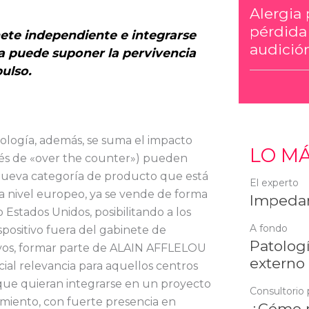
Alergia 
pérdida
nete independiente e integrarse
audición
a puede suponer la pervivencia
ulso.
ología, además, se suma el impacto
LO MÁ
glés de «over the counter») pueden
a nueva categoría de producto que está
El experto
 nivel europeo, ya se vende de forma
Impedan
 Estados Unidos, posibilitando a los
A fondo
spositivo fuera del gabinete de
Patologí
ivos, formar parte de ALAIN AFFLELOU
externo
ial relevancia para aquellos centros
que quieran integrarse en un proyecto
Consultorio 
imiento, con fuerte presencia en
¿Cómo r