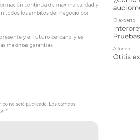
formación continua de máxima calidad y
audiome
n todos los ámbitos del negocio por
El experto
Interpre
Pruebas
resente y el futuro cercano; y es
as máximas garantías.
A fondo
Otitis e
nico no será publicada.
Los campos
con
*