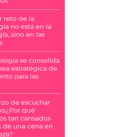
ños
 reto de la
ía no está en la
ía, sino en las
s
ología se consolida
nea estratégica de
nto para las
erzo de escuchar
no¿Por qué
s tan cansados
 de una cena en
aza?