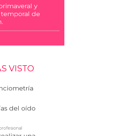
primaveral y
 temporal de
.
S VISTO
ciometría
as del oído
profesional
ealizar una