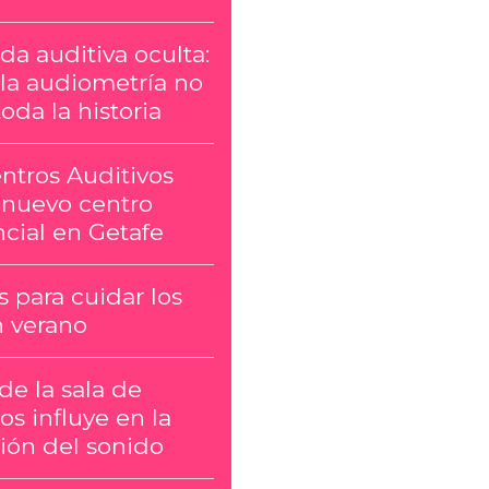
da auditiva oculta:
la audiometría no
oda la historia
ntros Auditivos
 nuevo centro
cial en Getafe
 para cuidar los
n verano
 de la sala de
os influye en la
ión del sonido