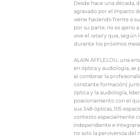
Desde hace una década, de
agravado por el impacto d
viene haciendo frente a suce
por su parte, no es ajeno 
vive el
retail
y que, según lo
durante los próximos mese
ALAIN AFFLELOU, una ense
en óptica y audiología, se
al combinar la profesional
constante formación) junto
óptica y la audiología, lide
posicionamiento con el qu
sus 348 ópticas, 105 espac
contexto especialmente co
independiente e integrar
no solo la pervivencia del 