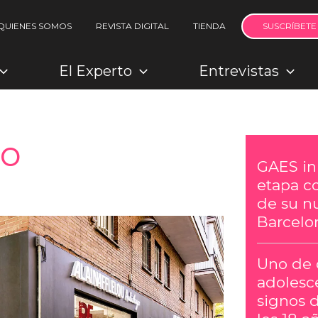
QUIENES SOMOS
REVISTA DIGITAL
TIENDA
SUSCRÍBETE
El Experto
Entrevistas
to
GAES in
etapa c
de su n
Barcelo
Uno de 
adolesc
signos 