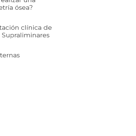
tría ósea?
tación clínica de
 Supraliminares
xternas