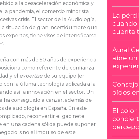
bido a la desaceleración económica y
e la pandemia, el comercio minorista
La pérdi
sivas crisis. El sector de la Audiología,
cuando 
a la situación de gran incertidumbre que
cuenta t
s expertos, tiene visos de intensificarse
s.
Aural Ce
abre un
ña con más de 50 años de experiencia
experien
 posiciona como referente de confianza
idad y el
expertise
de su equipo (en
Consejos
 con la última tecnología aplicada a la
oídos e
rando así la innovación en el sector. Un
e ha conseguido alcanzar, además de
ios de audiología en España. En este
El color
mplicado, reconvertir el gabinete
conciert
se en una cadena sólida puede suponer
percepc
negocio, sino el impulso de este.