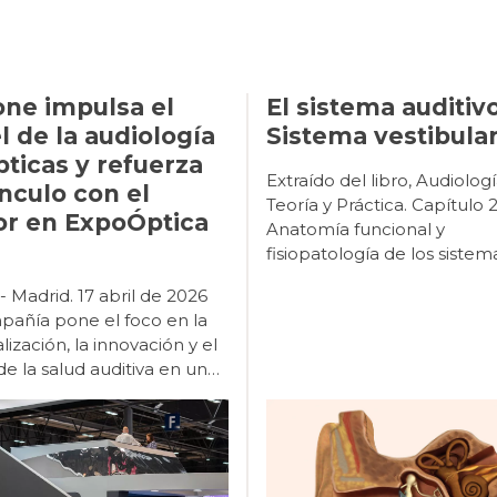
one impulsa el
El sistema auditivo
l de la audiología
Sistema vestibular
pticas y refuerza
Extraído del libro, Audiología: Teoría y Práctica. Capítulo 2. Anatomía funcional y fisiopatología de los sistemas auditivo, vestibular y fonador. Origen de los receptores Desarrollo filogenético La percepción de la aceleración lineal y angular por los distintos receptores vestibulares permite que todas las especies animales que los poseen puedan orientarse en el espacio terrestre, aéreo y acuático de nuestro planeta. Esencialmente, desde que surgió la función del equilibrio en los primitivos organismos animales prehistóricos ha permanecido sin cambios hasta la actualidad, aunque morfológicamente los órganos sensoriales se han ido especializando y evolucionando según las diversas especies. El más simple es el estatocisto, consistente en una invaginación de la superficie animal (medusa, esponja) con líquido en su interior y una partícula calcárea que hace presión y desplaza los cilios de las células receptoras (localizadas en una región de la pared, similar a la mácula del sáculo). En función de la fuerza de la gravedad que se ejerce sobre dichas células, estos organismos mantienen una orientación espacial con sentido y dirección vertical. Posteriormente, en algunos moluscos, como el pulpo y la sepia, surgieron las primeras crestas, además del estatocisto, lo que permitió responder a movimientos de aceleración angular, con presencia de nistagmo. La complejidad del laberinto posterior progresa en un grupo de vertebrados con la aparición de los primeros conductos semicirculares verticales y con el cierre de la invaginación del estatocisto, formando una vesícula aislada en el interior, con líquido de producción endógena (endolinfa). La lamprea alcanza una estructura de canales anterior y posterior (con dilataciones bullosas, las ampollas, cada una con un primitivo receptor en forma de cresta), comunicados por un saco bilobulado con mácula sacular y utricular separadas, donde se localizan las células sensoriales. La aparición del canal semicircular horizontal en los primeros peces óseos y cartilaginosos (con mandíbula) permitió un mayor control del espacio tridimensional. A partir del máximo desarrollo de dichas estructuras vestibulares en los peces modernos (hace 100 millones de años), se ha llegado al más alto grado de perfección morfofuncional del órgano del equilibrio. En los vertebrados superiores, las vías nerviosas vestibulares centrales son cada vez más complejas debido a un desarrollo paralelo de aquellos sistemas aferentes que intervienen para mantener el equilibrio. Desarrollo ontogenético En un embrión humano de 19 a 21 días (2 mm de longitud corono- caudal), en el ectodermo superficial de la porción cefálica a la altura del rombo encéfalo, se diferencian las primitivas células que forman la placoda ótica. Tras su invaginación (fosa ótica), la separación de la superficie dará origen al otocisto o vesícula ótica (28 días). A partir de su porción dorsal derivarán las diferentes partes del sistema vestibular (laberinto posterior) y desde su porción ventral surgirán las estructuras de la cóclea (laberinto anterior). Hacia la quinta semana (embrión de 8-9 mm) se forman unos pliegues en la pared del otocisto que corresponderán a los receptores vestibulares. Estos se identifican como sáculo, utrículo y los tres conductos semicirculares (a las 6,5 semanas, 14 mm). En la décima semana (50 mm) todo el laberinto membranoso es muy evidente y se forma a su alrededor un modelo cartilaginoso a partir de la cápsula ótica mesenquimal (Sadler, 2012; Suárez y cols., 2007). Origen de las vías vestibulares centrales Desarrollo filogenético En los vertebrados superiores, las vías nerviosas vestibulares centrales son cada vez más complejas debido a un desarrollo paralelo de aquellos sistemas aferentes que intervienen para mantener el equilibrio (visión y propiocepción), cuyas respectivas vías nerviosas interactúan con la vestibular. La organización de los núcleos vestibulares supraespinales, integrados en la formación reticular, se empieza a observar en la lamprea, con dos agrupaciones neuronales (núcleos dorsal y ventral). A partir de los peces teleósteos se identifican cuatro agrupaciones que van aumentando en el número de células en los vertebrados superiores. Las conexiones vestíbulo-espinales son necesarias para el mantenimiento de la orientación corporal en los vertebrados primitivos. Cuando se incorporan funciones más complejas en animales más evolucionados, aparecen conexiones vestíbulo-cerebelosas y vestíbulo-oculares, siendo menos relevantes las vestíbulo-espinales (Bartual y Pérez, 1998). Desarrollo ontogenético A partir del primitivo ganglio estatoacústico-facial (embrión humano de 28 días), derivado de la porción ventral del otocisto y alojado en la mesénquima circundante, se diferencia (décima semana) el ganglio espiral (situado cerca del receptor auditivo en la cóclea) y el ganglio vestibular o de Scarpa (próximo al conducto auditivo interno). En estas primitivas neuronas ganglionares van apareciendo unas delgadas prolongaciones citoplasmáticas en polos opuestos de las células. La prolongación periférica (dendrita) se dirige hacia las respectivas regiones del laberinto membranoso, donde se localizarán los órganos sensoriales. La prolongación central (axón) se dirige a regiones del rombo encéfalo donde, a medida que progrese el desarrollo del sistema nervioso central, se diferenciarán las neuronas que constituirán los futuros núcleos vestibulares. Los órganos sensoriales vestibulares alcanzan una maduración con aspecto semejante al adulto hacia la vigésimo tercera semana de gestación. Entre la decimoprimera y la decimotercera semana, cuando se empiezan a diferenciar las células sensoriales en los epitelios de las regiones que corresponderán a las máculas y crestas ampulares, también se pueden identificar terminaciones nerviosas aferentes y eferentes, que se distribuyen por dicho epitelio y establecen algunas sinapsis. Los órganos sensoriales vestibulares alcanzan una maduración con aspecto semejante al adulto hacia la vigésimo tercera semana (Bartual y Pérez, 1998; Suárez y cols., 2007). Malformaciones del sistema vestibular Las malformaciones del oído interno que afectan a los conductos semicirculares y al acueducto del vestíbulo, son las que suelen causar vértigos en la infancia. Sin embargo, la malformación más frecuente, la dilatación del conducto semicircular horizontal, es raro que se asocie con un trastorno del equilibrio. Los casos de agenesia de los conductos semicirculares son poco frecuentes y suelen ocasionar un trastorno en la marcha. Las malformaciones del oído interno que afectan a los conductos semicirculares y al acueducto del vestíbulo, son las que suelen causar vértigos en la infancia. Anatomía del aparato vestibular periférico Figura 13Receptores sensoriales del equilibrio El sistema vestibular está constituido por el aparato vestibular (contenido dentro del oído interno, donde se encuentran los órganos receptores sensoriales periféricos) y por las vías vestibulares o vías nerviosas sensoriales centrales (aferente y eferente). Vestíbulo En el interior del vestíbulo del laberinto óseo se distinguen el utrículo y el sáculo del laberinto membranoso. Estos se comunican entre sí por el conducto utrículo-sacular, del que parte el conducto endolinfático (alojado en el acueducto vestibular) que acaba en el saco endolinfático situado en el espacio subdural de la cavidad craneal, al nivel de la cara posterior del peñasco. Las máculas sacular y utricular son órganos receptores integrados por células de soporte y células receptoras sensoriales ciliadas recubiertas por una membrana horizontal, con componentes mucopolisacáridos, sobre la que hay una serie de cristales de carbonato cálcico u otolitos. En las máculas utricular y sacular existe una línea imaginaria, la estriola, donde se organizan los manojos de células ciliares a ambos lados y con polarizaciones opuestas. El utrículo es una cavidad conectada a los conductos semicirculares. En el plano horizontal y en su parte anterior, se ubica la mácula (órgano otolítico), pequeña vesícula, aplanada transversalmente y adherida a la fosita semiovoidea, donde se sitúan las células sensoriales o ciliares. Estas son semejantes a las de las ampollas de los conductos semicirculares (con estereocilios y un kinocilio) y con la misma actividad eléctrica. La mácula del utrículo, al estar colocada en el suelo, tiene una orientación horizontal, captando las lateralizaciones hacia los lados, o las inclinaciones de la cabeza y sus desplazamientos lineales hacia atrás y hacia delante. El sáculo está situado por debajo del utrículo, es una pequeña vesícula redondeada adherida a la fosita hemisférica. Al nivel de esta fosita se encuentra la mácula del sáculo. En las máculas utricular y sacular existe una línea imaginaria (estriola) donde se organizan los manojos de células ciliares a ambos lados y con polarizaciones opuestas. Los estereocilios, están inmersos en una sustancia gelatinosa, la membrana otolítica, que soporta concreciones calcáreas (carbonato cálcico), los otolitos o estatoconias. Estos ejercen una acción gravitacional sobre el conjunto de estereocilios y de la sustancia gelatinosa. Los otolitos están anclados en la masa gelatinosa mediante fibras de colágeno, pero pueden desprenderse y disolverse por el espacio endolinfát
ínculo con el
or en ExpoÓptica
 Madrid. 17 abril de 2026
pañía pone el foco en la
lización, la innovación y el
de la salud auditiva en un
o profesional en evolución
tone, marca de
GN, ha reforzado su
onamiento en ExpoÓptica
omo uno de los principales