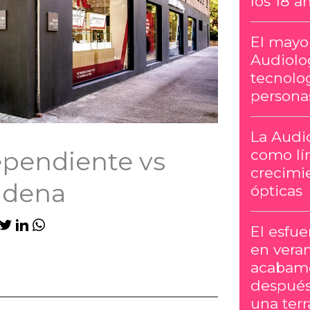
los 18 a
El mayor
Audiolog
tecnolog
persona
La Audi
como lí
ependiente vs
crecimie
adena
ópticas
El esfu
en vera
acabamo
después
una terr