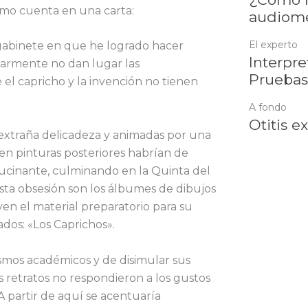
como cuenta en una carta:
audiome
El experto
gabinete en que he logrado hacer
Interpre
armente no dan lugar las
Pruebas
el capricho y la invención no tienen
A fondo
Otitis e
extraña delicadeza y animadas por una
en pinturas posteriores habrían de
lucinante, culminando en la Quinta del
sta obsesión son los álbumes de dibujos
en el material preparatorio para su
dos: «Los Caprichos».
mos académicos y de disimular sus
 retratos no respondieron a los gustos
 partir de aquí se acentuaría