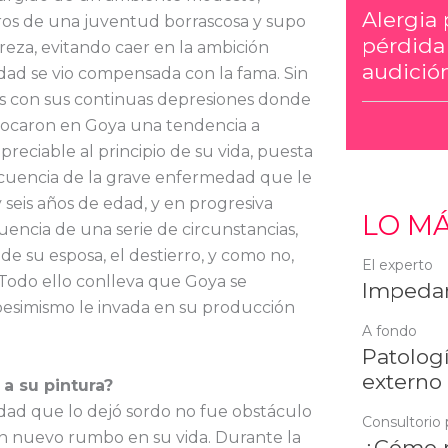
Alergia 
gros de una juventud borrascosa y supo
pérdida
eza, evitando caer en la ambición
audición
dad se vio compensada con la fama. Sin
as con sus continuas depresiones donde
vocaron en Goya una tendencia a
preciable al principio de su vida, puesta
cuencia de la grave enfermedad que le
 seis años de edad, y en progresiva
LO MÁ
ncia de una serie de circunstancias,
de su esposa, el destierro, y como no,
El experto
 Todo ello conlleva que Goya se
Impedan
 pesimismo le invada en su producción
A fondo
Patologí
externo
a su pintura?
ad que lo dejó sordo no fue obstáculo
Consultorio 
un nuevo rumbo en su vida. Durante la
¿Cómo r