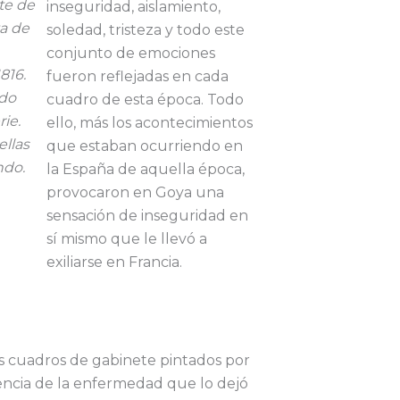
te de
inseguridad, aislamiento,
za de
soledad, tristeza y todo este
conjunto de emociones
816.
fueron reflejadas en cada
ado
cuadro de esta época. Todo
ie.
ello, más los acontecimientos
llas
que estaban ocurriendo en
ndo.
la España de aquella época,
provocaron en Goya una
sensación de inseguridad en
sí mismo que le llevó a
exiliarse en Francia.
es cuadros de gabinete pintados por
ncia de la enfermedad que lo dejó