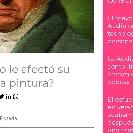
los 18 a
El mayor
Audiolog
tecnolog
persona
La Audi
como lí
 le afectó su
crecimie
la pintura?
ópticas
El esfu
en vera
acabamo
 Posada
después
una terr