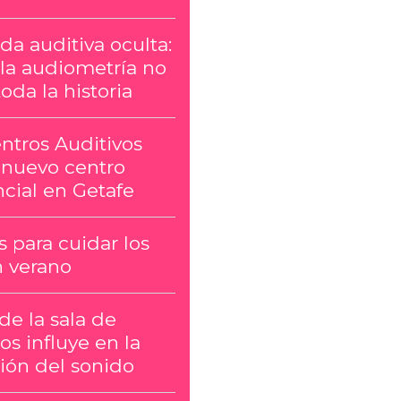
da auditiva oculta:
la audiometría no
oda la historia
ntros Auditivos
 nuevo centro
cial en Getafe
 para cuidar los
n verano
 de la sala de
os influye en la
ión del sonido