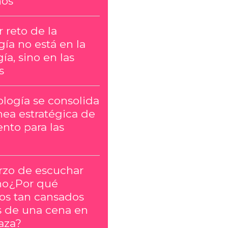
ños
 reto de la
ía no está en la
ía, sino en las
s
ología se consolida
nea estratégica de
nto para las
erzo de escuchar
no¿Por qué
s tan cansados
 de una cena en
aza?