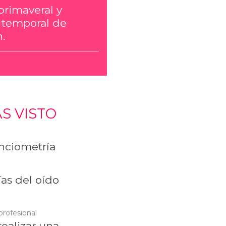
primaveral y
 temporal de
.
S VISTO
ciometría
as del oído
profesional
ealizar una