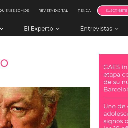
QUIENES SOMOS
REVISTA DIGITAL
TIENDA
SUSCRÍBETE
El Experto
Entrevistas
to
GAES in
etapa c
de su n
Barcelo
Uno de 
adolesc
signos 