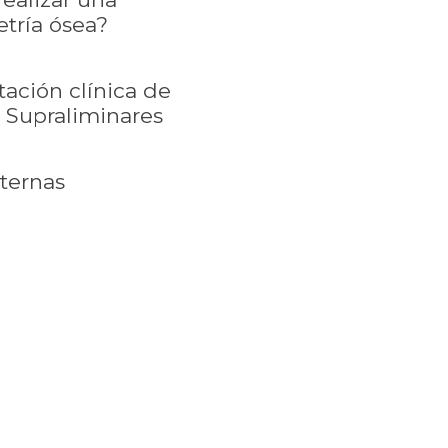
tría ósea?
tación clínica de
 Supraliminares
xternas