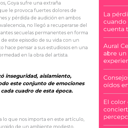
ños, Goya sufre una extraña
ue le provoca fuertes dolores de
La pérdi
ones y pérdida de audición en ambos
cuando 
nvalecencia, no llegó a recuperarse del
cuenta t
tantes secuelas permanentes en forma
a de este episodio de su vida con un
Aural Ce
ico hace pensar a sus estudiosos en una
abre un
ermedad en la obra del artista.
experien
ó inseguridad, aislamiento,
Consejos
 todo este conjunto de emociones
oídos e
n cada cuadro de esta época.
El color
conciert
percepc
a lo que nos importa en este artículo,
Surgido de un ambiente modesto,