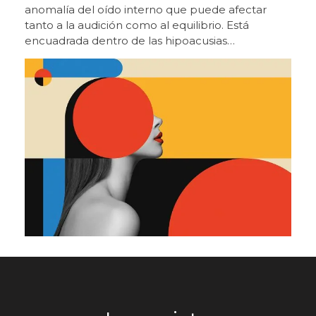
estrategia definida. “Queríamos invitar a los
de servicio, con vocación de referencia
ópticos a subirse a un proyecto con rumbo claro,
internacional”. Carlos García, Country Manager de
en un entorno cambiante, y mostrarles que hay
GN, destaca que “este nuevo centro es una
oportunidades reales de crecimiento”, explicaba
palanca para seguir mejorando nuestro servicio,
Jezabel Bueno, responsable del proyecto de
ganar capacidad, estrechar aún más la relación
Beltone Ópticas, al término de la edición de 2026.
con nuestros clientes y continuar creciendo con
La propuesta ha facilitado tanto el reencuentro
una propuesta cada vez más sólida para el
con clientes como la generación de nuevas
sector”. Por su parte, Alfonso Ríos, Deputy
oportunidades, con un notable interés por parte
General Manager del Sur de Europa y Brasil,
de ópticas que ya trabajan la audiología o que
señala que “cuando te rodeas de gente con tanto
valoran incorporarla. Beltone Ópticas crece
talento y tanta fuerza, el impacto se multiplica, y
como plataforma de desarrollo En el marco de la
este proyecto refleja muy bien lo que somos
feria, Beltone ha mostrado la evolución de su
como compañía, una organización unida,
proyecto Beltone Ópticas, que alcanza su cuarto
proactiva, cercana al cliente y con ambición de
año con una propuesta reforzada en formación,
seguir siendo una referencia en nuestro sector”.
marketing y acompañamiento al profesional. El
Más allá de su dimensión empresarial e industrial,
modelo incluye campañas personalizadas,
el acto de ayer tuvo también un marcado
herramientas de análisis de negocio y un
componente simbólico y emocional. Durante la
programa formativo amplio orientado a implicar
ceremonia, empleados de distintas áreas y
a todo el equipo en el desarrollo de la audiología
generaciones depositaron recuerdos de su
dentro de la óptica. El objetivo es dotar al