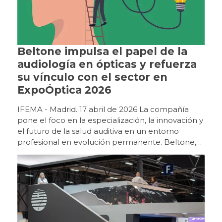
Beltone impulsa el papel de la
audiología en ópticas y refuerza
su vínculo con el sector en
ExpoÓptica 2026
IFEMA - Madrid. 17 abril de 2026 La compañía
pone el foco en la especialización, la innovación y
el futuro de la salud auditiva en un entorno
profesional en evolución permanente. Beltone,
marca de Grupo GN, ha reforzado su
posicionamiento en ExpoÓptica 2026 como uno
de los principales impulsores de la audiología
dentro del entorno óptico, en un momento clave
para la evolución del sector. La feria, celebrada
en IFEMA Madrid, ha vuelto a reunir, en la edición
de 2026, a un perfil de visitante cualificado y ha