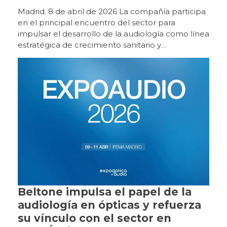
Madrid. 8 de abril de 2026 La compañía participa
en el principal encuentro del sector para
impulsar el desarrollo de la audiología como línea
estratégica de crecimiento sanitario y
empresarial. Beltone participa un año más en
ExpoÓptica 2026, el principal encuentro
profesional del sector óptico y audiológico en
España, que se celebra del 9 al 11 de abril en
IFEMA Madrid (pabellón 10, stand E12). Con
motivo de esta edición, la compañía presentará
un espacio expositivo orientado a la experiencia
directa con la innovación, donde los asistentes
podrán interactuar con las soluciones
tecnológicas y conocer de primera mano su
aplicación práctica en el ámbito audiológico.
Ubicación: Stand Beltone. Pabellón 10 | 10E12
Horario: De 10:00 a 20:00 Entre los principales
Beltone impulsa el papel de la
contenidos del stand destacan: Novedades de
audiología en ópticas y refuerza
producto Presentación de las últimas
su vínculo con el sector en
innovaciones y del portfolio completo de