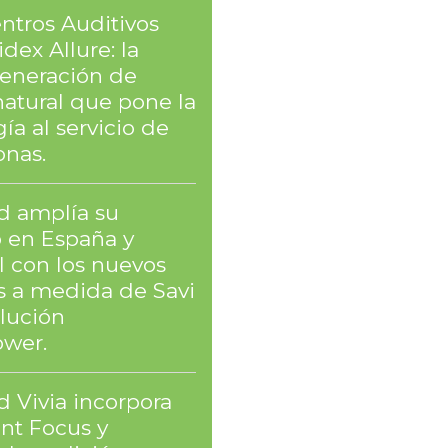
ntros Auditivos
dex Allure: la
eneración de
natural que pone la
ía al servicio de
onas.
 amplía su
o en España y
l con los nuevos
 a medida de Savi
olución
wer.
 Vivia incorpora
ent Focus y