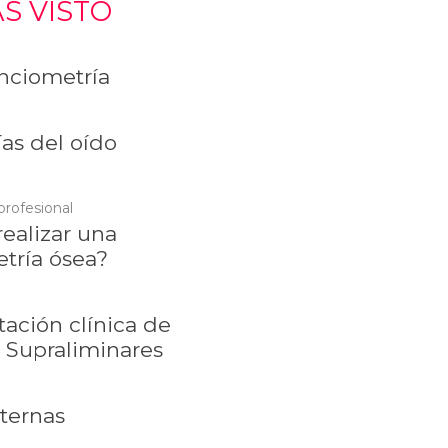
S VISTO
ciometría
as del oído
profesional
ealizar una
tría ósea?
tación clínica de
 Supraliminares
xternas