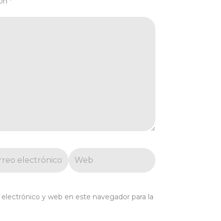
con
*
eo
Web
trónico*
electrónico y web en este navegador para la