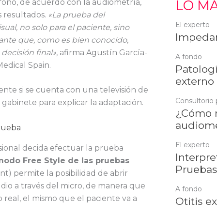
fono, de acuerdo con la audiometría,
LO MÁ
s resultados.
«La prueba del
El experto
l, no solo para el paciente, sino
Impedan
nte que, como es bien conocido,
decisión final»
, afirma Agustín García-
A fondo
edical Spain.
Patologí
externo
nte si se cuenta con una televisión de
Consultorio 
gabinete para explicar la adaptación.
¿Cómo r
audiome
El experto
sional decida efectuar la prueba
Interpre
modo Free Style de las pruebas
Pruebas
) permite la posibilidad de abrir
dio a través del micro, de manera que
A fondo
o real, el mismo que el paciente va a
Otitis e