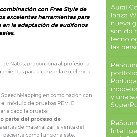
Aural Ce
combinación con Free Style de
lanza Wi
dos excelentes herramientas para
nueva g
ia en la adaptación de audífonos
sonido 
eales.
tecnolog
las pers
, de Natus, proporciona al profesional
ReSound
ramientas para alcanzar la excelencia
portfoli
Portuga
modelos
ba: SpeechMapping en combinación con
y una s
en el módulo de pruebas REM. El
SuperPo
var a cabo la prueba
 parte del proceso de
ReSound
 antes de materializar la venta del
Intellig
l paciente cómo funciona este.