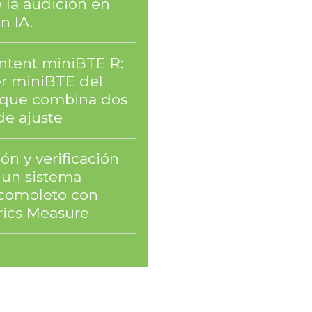
 la audición en
n IA.
Intent miniBTE R:
er miniBTE del
que combina dos
de ajuste
ón y verificación
un sistema
l completo con
ics Measure