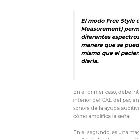
El modo Free Style 
Measurement) permit
diferentes espectros
manera que se puede 
mismo que el pacien
diaria.
En el primer caso, debe in
interior del CAE del pacie
sonora de la ayuda auditi
cómo amplifica la señal.
En el segundo, es una ma