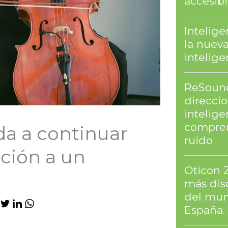
accesibi
Intelig
la nuev
intelig
ReSound
direcci
intelige
compren
da a continuar
ruido
ción a un
Oticon 
más dis
del mun
España.