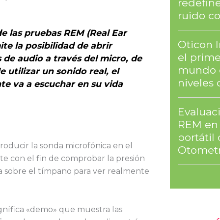
redefine
ruido co
de las pruebas REM (Real Ear
Oticon 
e la posibilidad de abrir
el prim
 de audio a través del micro, de
mundo 
utilizar un sonido real, el
niveles 
te va a escuchar en su vida
Evaluaci
REM en 
portáti
troducir la sonda microfónica en el
Otometr
nte con el fin de comprobar la presión
va sobre el tímpano para ver realmente
gnífica «demo» que muestra las