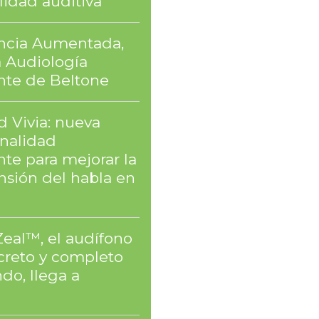
lidad auditiva
encia Aumentada,
a Audiología
ente de Beltone
 Vivia: nueva
onalidad
nte para mejorar la
sión del habla en
Zeal™, el audífono
creto y completo
do, llega a