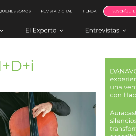
QUIENES SOMOS
REVISTA DIGITAL
TIENDA
SUSCRÍBETE
El Experto
Entrevistas
I+D+i
DANAVOX
experien
una ven
con Hap
Auracast
silenci
transfor