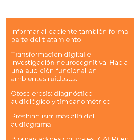
Informar al paciente también forma
parte del tratamiento
Transformación digital e
investigación neurocognitiva. Hacia
una audición funcional en
ambientes ruidosos.
Otosclerosis: diagnóstico
audiológico y timpanométrico
Presbiacusia: más allá del
audiograma
Biomarcadores corticales (CAEP) en