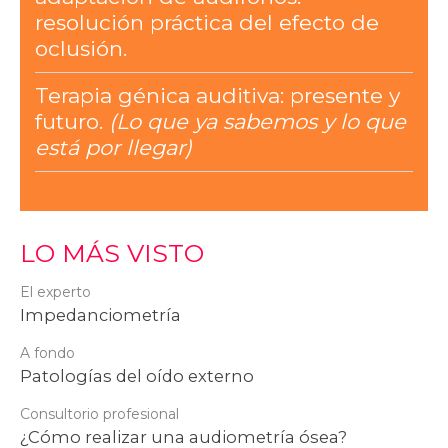
resolución práctica del efecto de
oclusión.
Terapia génica auditiva: presente y
futuro.
(Lo que ya sabemos y lo que
está por llegar)
LO MÁS VISTO
El experto
Impedanciometría
A fondo
Patologías del oído externo
Consultorio profesional
¿Cómo realizar una audiometría ósea?