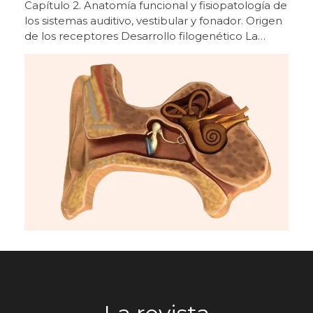
tienen y cómo podemos resolverlos a través de la
ambición de convertir estas instalaciones en un
mejora de la audición. Ese será el siguiente paso”,
centro de excelencia productiva, tecnológica y
afirmaba. En este sentido, apuntaba a una
de servicio, con vocación de referencia
evolución del propio sector hacia un enfoque
internacional”. Carlos García, Country Manager de
más amplio, en el que la audición se integre
GN, destaca que “este nuevo centro es una
dentro de una visión global de la salud. Una
palanca para seguir mejorando nuestro servicio,
relación consolidada con el sector y con la feria
ganar capacidad, estrechar aún más la relación
La presencia de Beltone en ExpoÓptica se apoya
con nuestros clientes y continuar creciendo con
en una trayectoria de más de tres décadas.
una propuesta cada vez más sólida para el
“Desde 1992 estamos aquí. Es un placer
sector”. Por su parte, Alfonso Ríos, Deputy
compartir este espacio con el sector y mantener
General Manager del Sur de Europa y Brasil,
una relación tan estrecha con profesionales y
señala que “cuando te rodeas de gente con tanto
compañeros”, destacaba Otero, subrayando el
talento y tanta fuerza, el impacto se multiplica, y
valor de la continuidad y la fidelidad como base
este proyecto refleja muy bien lo que somos
de las relaciones construidas a lo largo del
como compañía, una organización unida,
tiempo. Esa cercanía con el profesional sigue
proactiva, cercana al cliente y con ambición de
siendo uno de los pilares de la compañía. “Los
seguir siendo una referencia en nuestro sector”.
audioprotesistas son fieles al servicio, a la relación
Más allá de su dimensión empresarial e industrial,
y al conjunto de soluciones que les ofrecemos. El
el acto de ayer tuvo también un marcado
audífono es solo una parte. Hay que dar
componente simbólico y emocional. Durante la
tecnología, formación, atención y