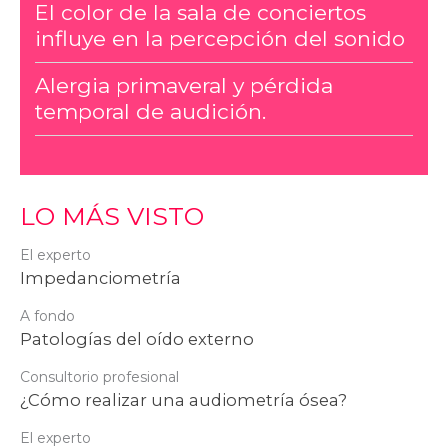
El color de la sala de conciertos
influye en la percepción del sonido
Alergia primaveral y pérdida
temporal de audición.
LO MÁS VISTO
El experto
Impedanciometría
A fondo
Patologías del oído externo
Consultorio profesional
¿Cómo realizar una audiometría ósea?
El experto