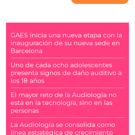
GAES inicia una nueva etapa con la
inauguración de su nueva sede en
Barcelona
Uno de cada ocho adolescentes
presenta signos de daño auditivo a
los 18 años
El mayor reto de la Audiología no
está en la tecnología, sino en las
personas
La Audiología se consolida como
línea estratégica de crecimiento