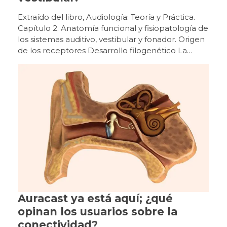
Extraído del libro, Audiología: Teoría y Práctica. Capítulo 2. Anatomía funcional y fisiopatología de los sistemas auditivo, vestibular y fonador. Origen de los receptores Desarrollo filogenético La percepción de la aceleración lineal y angular por los distintos receptores vestibulares permite que todas las especies animales que los poseen puedan orientarse en el espacio terrestre, aéreo y acuático de nuestro planeta. Esencialmente, desde que surgió la función del equilibrio en los primitivos organismos animales prehistóricos ha permanecido sin cambios hasta la actualidad, aunque morfológicamente los órganos sensoriales se han ido especializando y evolucionando según las diversas especies. El más simple es el estatocisto, consistente en una invaginación de la superficie animal (medusa, esponja) con líquido en su interior y una partícula calcárea que hace presión y desplaza los cilios de las células receptoras (localizadas en una región de la pared, similar a la mácula del sáculo). En función de la fuerza de la gravedad que se ejerce sobre dichas células, estos organismos mantienen una orientación espacial con sentido y dirección vertical. Posteriormente, en algunos moluscos, como el pulpo y la sepia, surgieron las primeras crestas, además del estatocisto, lo que permitió responder a movimientos de aceleración angular, con presencia de nistagmo. La complejidad del laberinto posterior progresa en un grupo de vertebrados con la aparición de los primeros conductos semicirculares verticales y con el cierre de la invaginación del estatocisto, formando una vesícula aislada en el interior, con líquido de producción endógena (endolinfa). La lamprea alcanza una estructura de canales anterior y posterior (con dilataciones bullosas, las ampollas, cada una con un primitivo receptor en forma de cresta), comunicados por un saco bilobulado con mácula sacular y utricular separadas, donde se localizan las células sensoriales. La aparición del canal semicircular horizontal en los primeros peces óseos y cartilaginosos (con mandíbula) permitió un mayor control del espacio tridimensional. A partir del máximo desarrollo de dichas estructuras vestibulares en los peces modernos (hace 100 millones de años), se ha llegado al más alto grado de perfección morfofuncional del órgano del equilibrio. En los vertebrados superiores, las vías nerviosas vestibulares centrales son cada vez más complejas debido a un desarrollo paralelo de aquellos sistemas aferentes que intervienen para mantener el equilibrio. Desarrollo ontogenético En un embrión humano de 19 a 21 días (2 mm de longitud corono- caudal), en el ectodermo superficial de la porción cefálica a la altura del rombo encéfalo, se diferencian las primitivas células que forman la placoda ótica. Tras su invaginación (fosa ótica), la separación de la superficie dará origen al otocisto o vesícula ótica (28 días). A partir de su porción dorsal derivarán las diferentes partes del sistema vestibular (laberinto posterior) y desde su porción ventral surgirán las estructuras de la cóclea (laberinto anterior). Hacia la quinta semana (embrión de 8-9 mm) se forman unos pliegues en la pared del otocisto que corresponderán a los receptores vestibulares. Estos se identifican como sáculo, utrículo y los tres conductos semicirculares (a las 6,5 semanas, 14 mm). En la décima semana (50 mm) todo el laberinto membranoso es muy evidente y se forma a su alrededor un modelo cartilaginoso a partir de la cápsula ótica mesenquimal (Sadler, 2012; Suárez y cols., 2007). Origen de las vías vestibulares centrales Desarrollo filogenético En los vertebrados superiores, las vías nerviosas vestibulares centrales son cada vez más complejas debido a un desarrollo paralelo de aquellos sistemas aferentes que intervienen para mantener el equilibrio (visión y propiocepción), cuyas respectivas vías nerviosas interactúan con la vestibular. La organización de los núcleos vestibulares supraespinales, integrados en la formación reticular, se empieza a observar en la lamprea, con dos agrupaciones neuronales (núcleos dorsal y ventral). A partir de los peces teleósteos se identifican cuatro agrupaciones que van aumentando en el número de células en los vertebrados superiores. Las conexiones vestíbulo-espinales son necesarias para el mantenimiento de la orientación corporal en los vertebrados primitivos. Cuando se incorporan funciones más complejas en animales más evolucionados, aparecen conexiones vestíbulo-cerebelosas y vestíbulo-oculares, siendo menos relevantes las vestíbulo-espinales (Bartual y Pérez, 1998). Desarrollo ontogenético A partir del primitivo ganglio estatoacústico-facial (embrión humano de 28 días), derivado de la porción ventral del otocisto y alojado en la mesénquima circundante, se diferencia (décima semana) el ganglio espiral (situado cerca del receptor auditivo en la cóclea) y el ganglio vestibular o de Scarpa (próximo al conducto auditivo interno). En estas primitivas neuronas ganglionares van apareciendo unas delgadas prolongaciones citoplasmáticas en polos opuestos de las células. La prolongación periférica (dendrita) se dirige hacia las respectivas regiones del laberinto membranoso, donde se localizarán los órganos sensoriales. La prolongación central (axón) se dirige a regiones del rombo encéfalo donde, a medida que progrese el desarrollo del sistema nervioso central, se diferenciarán las neuronas que constituirán los futuros núcleos vestibulares. Los órganos sensoriales vestibulares alcanzan una maduración con aspecto semejante al adulto hacia la vigésimo tercera semana de gestación. Entre la decimoprimera y la decimotercera semana, cuando se empiezan a diferenciar las células sensoriales en los epitelios de las regiones que corresponderán a las máculas y crestas ampulares, también se pueden identificar terminaciones nerviosas aferentes y eferentes, que se distribuyen por dicho epitelio y establecen algunas sinapsis. Los órganos sensoriales vestibulares alcanzan una maduración con aspecto semejante al adulto hacia la vigésimo tercera semana (Bartual y Pérez, 1998; Suárez y cols., 2007). Malformaciones del sistema vestibular Las malformaciones del oído interno que afectan a los conductos semicirculares y al acueducto del vestíbulo, son las que suelen causar vértigos en la infancia. Sin embargo, la malformación más frecuente, la dilatación del conducto semicircular horizontal, es raro que se asocie con un trastorno del equilibrio. Los casos de agenesia de los conductos semicirculares son poco frecuentes y suelen ocasionar un trastorno en la marcha. Las malformaciones del oído interno que afectan a los conductos semicirculares y al acueducto del vestíbulo, son las que suelen causar vértigos en la infancia. Anatomía del aparato vestibular periférico Figura 13Receptores sensoriales del equilibrio El sistema vestibular está constituido por el aparato vestibular (contenido dentro del oído interno, donde se encuentran los órganos receptores sensoriales periféricos) y por las vías vestibulares o vías nerviosas sensoriales centrales (aferente y eferente). Vestíbulo En el interior del vestíbulo del laberinto óseo se distinguen el utrículo y el sáculo del laberinto membranoso. Estos se comunican entre sí por el conducto utrículo-sacular, del que parte el conducto endolinfático (alojado en el acueducto vestibular) que acaba en el saco endolinfático situado en el espacio subdural de la cavidad craneal, al nivel de la cara posterior del peñasco. Las máculas sacular y utricular son órganos receptores integrados por células de soporte y células receptoras sensoriales ciliadas recubiertas por una membrana horizontal, con componentes mucopolisacáridos, sobre la que hay una serie de cristales de carbonato cálcico u otolitos. En las máculas utricular y sacular existe una línea imaginaria, la estriola, donde se organizan los manojos de células ciliares a ambos lados y con polarizaciones opuestas. El utrículo es una cavidad conectada a los conductos semicirculares. En el plano horizontal y en su parte anterior, se ubica la mácula (órgano otolítico), pequeña vesícula, aplanada transversalmente y adherida a la fosita semiovoidea, donde se sitúan las células sensoriales o ciliares. Estas son semejantes a las de las ampollas de los conductos semicirculares (con estereocilios y un kinocilio) y con la misma actividad eléctrica. La mácula del utrículo, al estar colocada en el suelo, tiene una orientación horizontal, captando las lateralizaciones hacia los lados, o las inclinaciones de la cabeza y sus desplazamientos lineales hacia atrás y hacia delante. El sáculo está situado por debajo del utrículo, es una pequeña vesícula redondeada adherida a la fosita hemisférica. Al nivel de esta fosita se encuentra la mácula del sáculo. En las máculas utricular y sacular existe una línea imaginaria (estriola) donde se organizan los manojos de células ciliares a ambos lados y con polarizaciones opuestas. Los estereocilios, están inmersos en una sustancia gelatinosa, la membrana otolítica, que soporta concreciones calcáreas (carbonato cálcico), los otolitos o estatoconias. Estos ejercen una acción gravitacional sobre el conjunto de estereocilios y de la sustancia gelatinosa. Los otolitos están anclados en la masa gelatinosa mediante fibras de colágeno, pero pueden desprenderse y disolverse por el espacio endolinfático (Bartual y Pérez, 1998; Suárez y cols., 2007; Williams, 1998). Conductos semicirculares En el interior de los tres conductos semicirculares óseos se encuentran los membranosos, que comunican con el utrículo alojado en el vestíbulo óseo. Están dispuestos en ángulo recto uno respecto al otro, en los tres planos del espacio: los dos de posición vertical son los conductos semicirculares anterior y posterior, y el horizontal, es el conducto semicircular lateral. Tal posición hace posible que
Auracast ya está aquí; ¿qué
opinan los usuarios sobre la
conectividad?