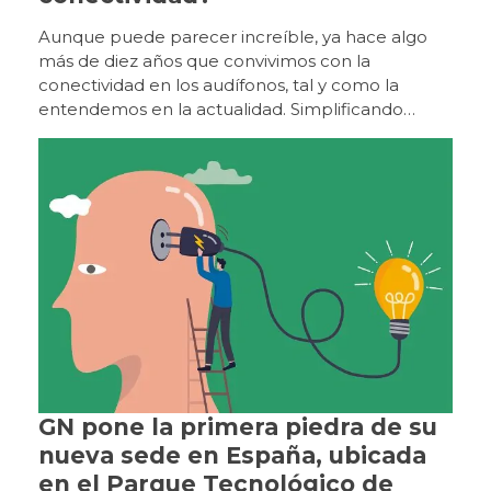
Aunque puede parecer increíble, ya hace algo más de diez años que convivimos con la conectividad en los audífonos, tal y como la entendemos en la actualidad. Simplificando mucho, el esfuerzo por mejorar la comunicación de los usuarios en ambientes ruidosos y de optimizar la relación señal/ruido viene ya de muy lejos, desde la década de los 80, con los sistemas FM y los bucles magnéticos. Ya en los primeros años 2000, algunos fabricantes lanzaron nuevos sistemas de conectividad mediante streamers o accesorios intermedios, hasta que los primeros audífonos con conectividad «directa» hicieron su aparición doce o trece años después. La realidad es que estos nuevos sistemas de conectividad que irrumpieron en el mercado con grandes expectativas, han contribuido a mejorar de forma sensible la calidad de escucha de los usuarios, aunque no están exentos de inconvenientes. En primer lugar, es importante aclarar que no se trata de sistemas «Bluetooth». Para poder utilizar esta denominación, los fabricantes tendrían que someter sus accesorios a un exhaustivo proceso de certificación y cumplir con los estándares de la marca. Este es el motivo por el que cada fabricante ha desarrollado sus propios dispositivos que no son compatibles entre sí y es la razón por la que un audiólogo protésico que trabaje con varias marcas tiene que conocer los accesorios de cada una de ellas. Del mismo modo, un usuario que, por diversas circunstancias, es portador de audífonos de diferente marca o, incluso, de la misma marca pero diferente plataforma (esto último ha mejorado en los últimos años), puede encontrarse con problemas a la hora de adquirir un accesorio compatible con sus dos audífonos. Los nuevos sistemas de conectividad que irrumpieron en el mercado con grandes expectativas hace ya más de una década, han contribuido a mejorar de forma sensible la calidad de escucha de los usuarios, aunque no están exentos de inconvenientes. En lo relativo a la conectividad directa con los teléfonos móviles, tanto Apple como Google/Android crearon sus propios sistemas para comunicarse con audífonos (Mfi y ASHA, respectivamente), una iniciativa procedente de los fabricantes de telefonía móvil, responsables a su vez de garantizar su funcionamiento y coherencia. A medio y largo plazo, la implementación de estos sistemas ha tenido sus inconvenientes; las actualizaciones de los sistemas operativos de los teléfonos sin una verificación adecuada de la conectividad a posteriori han provocado, no en pocas ocasiones, que los audífonos se «nieguen» a conectarse, con el consiguiente quebradero de cabeza de los audiólogos y la desesperación de los usuarios. La aparición de LE (LowEnergy) Audio como una versión universal de Bluetooth puede contribuir a aliviar sustancialmente estas dificultades. Esto no había sido posible hasta ahora porque la versión clásica de Bluetooth tenía demasiado consumo y demasiada latencia (retraso) en el audio, lo que condujo a los fabricantes de audífonos a crear sus propias versiones de conectividad. La generación de un estándar universal impuesto por la marca Bluetooth, mejorará exponencialmente el rendimiento y la consistencia de la comunicación, y supondrá un enorme beneficio tanto para usuarios como para audiólogos protésicos. En conectividad directa con los teléfonos móviles, tanto Apple como Google/Android han desarrollado sus propios sistemas para comunicarse con audífonos : Mfi y ASHA, respectivamente. Auracast encaja perfectamente en este concepto, y es conveniente aclarar en qué consiste el sistema para diferenciarlo de otros coexistentes. Como se ha mencionado, LE Audio es la última versión de Bluetooth para uso general, como llamadas y streaming. Auracast es una nueva versión de LE Audio, aunque se parece más a un sistema de transmisión de radio o una wifi de audio, ya que un número ilimitado de personas puede sintonizar una transmisión de Auracast a través de diferentes dispositivos (auriculares inalámbricos, audífonos, implantes, dispositivos óseos, etc.), y por tanto compartir el audio, algo absolutamente impensable con la tecnología precedente. Hemos oído hablar de Auracast desde hace unos tres años, pero parece que no llega nunca. En realidad, su instauración definitiva en el mercado es inminente (de hecho, ya existen dispositivos que cuentan con esta tecnología). Una de las razones por las que está resultando más compleja su generalización es que hay muchas partes implicadas con necesidades e intereses muy diversos. Por ejemplo, los fabricantes de auriculares tienen unas prioridades y los fabricantes de audífonos tienen otras, y es preciso llegar a un punto de encuentro. Además, Auracast implica la transmisión de audio a través de LE Audio, algo totalmente novedoso ya que previamente este canal solo se utilizaba para la transmisión de datos, precisamente para ahorrar energía. En los audífonos, por ejemplo LE Audio se utilizaba para el manejo de las apps, pero no para la transmisión de audio directa. Auracast se parece más a un sistema de transmisión de radio o una wifi de audio, ya que permite que un número ilimitado de personas pueda sintonizar una transmisión a través de diferentes dispositivos, algo impensable con la tecnología precedente. El proceso va avanzando notablemente. Es muy importante aclarar que LE Audio y Auracast son dos productos relacionados pero diferentes. Así, LE Audio es absolutamente imprescindible para Auracast, pero no a la inversa, por lo que puede haber un audífono o un auricular que sea compatible con LE Audio, pero no con Auracast. Todos los fabricantes van haciendo sus progresos en este sentido. Actualmente, los audífonos Nexia y Vivia de GN y los Jabra Enhance Pro, los Samsung Galaxy Buds 2 Pro y los auriculares SennheiserMomentum TWS4 son compatibles con LE Audio y Auracast, y quizá ya haya alguno más. Otros fabricantes cuentan con la compatibilidad e incorporarán esta tecnología mediante una actualización de software, como es el caso de las últimas plataformas de Signia, Oticon y Cochlear. Esta tendencia propiciará una progresiva evolución hacia el estándar universal y los sistemas independientes de transmisión de cada fabricante irán desapareciendo en favor de esta nueva tecnología más fácil y accesible para todos. Del mismo modo, los accesorios basados en Auracast, ya sean micrófonos remotos o accesorios de televisión, serán compatibles con todos los audífonos que incorporen esta tecnología, independientemente de la marca. LE Audio y Auracast son dos productos relacionados pero diferentes: LE Audio es absolutamente imprescindible para Auracast, pero no a la inversa, por lo que puede haber un audífono o un auricular que sea compatible con LE Audio, pero no con Auracast. La incorporación de Auracast en la vida de los usuarios dependerá en gran medida de los dispositivos y de los lugares que decidan ofrecerlo. En el ámbito personal, los usuarios de audífonos experimentarán Auracast por primera vez con la conexión a los dispositivos de televisión y los micrófonos remotos, y poco a poco los accesorios serán menos necesarios a medida que los televisores incorporen directamente la transmisión Auracast (algunos ya la tienen). En lo que respecta a la vida social y laboral, se avecinan igualmente muchos cambios relacionados con esta nueva tecnología. Así, por ejemplo, será posible mejorar la acústica de una sala de reuniones con un dispositivo Auracast, escuchar la transmisión de un comentarista deportivo en un bar con mucha gente, escuchar a los funcionarios de los organismos públicos cuando hablan detrás del mostrador, o recibir con mayor calidad el audio en el cine o en el teatro. En el ámbito personal, los usuarios de audífonos experimentarán Auracast por primera vez con la conexión a los dispositivos de televisión y los micrófonos remotos. Sabemos que el avance de esta tecnología es imparable y que sin duda la conectividad, como se ha mencionado al principio, ha supuesto una mejora considerable en la calidad de escucha de los usuarios de audífonos. Pero… ¿Qué opinan los propios usuarios al respecto? Parece obvio que conocer la opinión de los pacientes puede aportar una información de primer orden en la evolución de los nuevos estándares de transmisión de audio. Que la conectividad ha marcado un antes y un después en la evolución de la tecnología auditiva parece una afirmación incuestionable. El MarkeTrak de 2022, sitúa la tasa de satisfacción de los usuarios de audífonos con capacidad de transmisión diez puntos porcentuales por encima de la de los usuarios de audífonos convencionales. Del mismo modo, los usuarios valoraron la capacidad de transmisión como la tercera característica más impactante de su experiencia auditiva, por detrás de la recarga y del control de volumen. Los estudios realizados para valorar las bondades de la conectividad se han centrado en analizar la mejora en la comprensión del habla, pero han prestado menor atención a la calidad del sonido transmitido. Algunas investigaciones han analizado las diferencias entre fabricantes en términos de calidad de transmisión. No obstante, para tomar en consideración estos resultados, es importante tener en cuenta variables como el acoplador de oído, ya que se ha demostrado que la calidad de audición de la transmisión disminuye cuanto menos ocluido está el canal auditivo, es decir, cuanto más abierta es la adaptación, hasta el punto de que algunos usuarios de adaptación abierta optan por volver a sus sistemas «tradicionales» de escucha (como auriculares inalámbricos), para la recepción de llamada o la escucha directa de audio desde sus dispositivos móviles. Un reciente estudio sobre conectividad revela que un 35% de los usuarios de audífonos encuestados consideró que la transmisión era conveniente y práctica tanto para las llamadas, como para el acceso directo a audios. Se recibieron 1.479 encuestas contestadas. En primer
GN pone la primera piedra de su
nueva sede en España, ubicada
en el Parque Tecnológico de