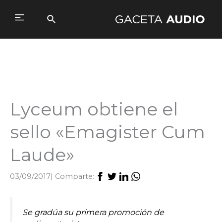
Ir
al
Buscar
Main
contenido
Menu
Lyceum obtiene el
sello «Emagister Cum
Laude»
03/09/2017
| Comparte:
Se gradúa su primera promoción de