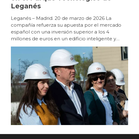
Leganés
Leganés – Madrid. 20 de marzo de 2026 La
compañía refuerza su apuesta por el mercado
español con una inversión superior a los 4
millones de euros en un edificio inteligente y
sostenible que será centro de referencia en
Europa. GN celebró ayer, 19 de marzo, el acto de
puesta de la primera piedra de su futura sede en
España, un nuevo edificio ubicado en la Avenida
Juan Caramuel, en el Parque Tecnológico de
Leganés, que marcará un nuevo hito en el
desarrollo de la compañía en nuestro país. Con
una inversión superior a los 4 millones de euros,
el proyecto contempla la construcción de un
edificio de 4.000 metros cuadrados, de los que
aproximadamente la mitad se destinarán a
fabricación. Las nuevas instalaciones integrarán,
además, oficinas, departamento comercial,
operaciones, ingeniería, calidad, formación y