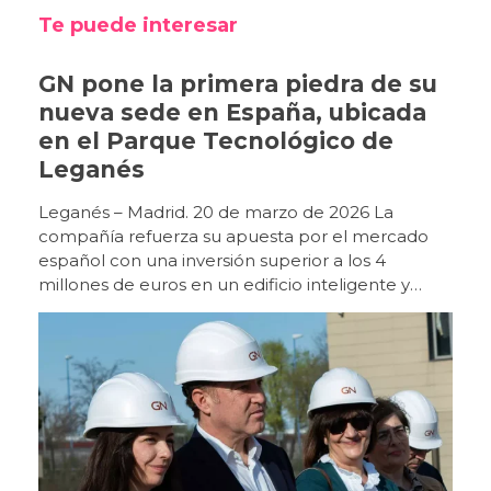
Te puede interesar
GN pone la primera piedra de su
nueva sede en España, ubicada
en el Parque Tecnológico de
Leganés
Leganés – Madrid. 20 de marzo de 2026 La
compañía refuerza su apuesta por el mercado
español con una inversión superior a los 4
millones de euros en un edificio inteligente y
sostenible que será centro de referencia en
Europa. GN celebró ayer, 19 de marzo, el acto de
puesta de la primera piedra de su futura sede en
España, un nuevo edificio ubicado en la Avenida
Juan Caramuel, en el Parque Tecnológico de
Leganés, que marcará un nuevo hito en el
desarrollo de la compañía en nuestro país. Con
una inversión superior a los 4 millones de euros,