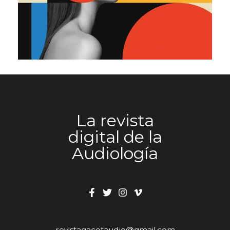
General Manager del Sur de Europa y Brasil,
señala que “cuando te rodeas de gente con tanto
talento y tanta fuerza, el impacto se multiplica, y
este proyecto refleja muy bien lo que somos
como compañía, una organización unida,
proactiva, cercana al cliente y con ambición de
seguir siendo una referencia en nuestro sector”.
Más allá de su dimensión empresarial e industrial,
el acto de ayer tuvo también un marcado
componente simbólico y emocional. Durante la
La revista
ceremonia, empleados de distintas áreas y
digital de la
generaciones depositaron recuerdos de su
trayectoria en GN en una cápsula del tiempo que
Audiología
quedó enterrada junto a la primera piedra del
edificio, como testimonio del recorrido
compartido y de la cultura de compañía que ha
acompañado a la organización durante décadas.
Con esta nueva sede, GN refuerza su
compromiso con España, con los profesionales
de la audición y con el desarrollo de un proyecto
revistagacetaudio@gmail.com