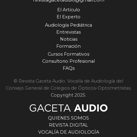
de largo recorrido, basado en la innovación, la
El Artículo
excelencia operativa y la cercanía al mercado. El
El Experto
futuro centro de Leganés nace con la vocación
de ser mucho más que un edificio: un motor de
Audiología Pediátrica
crecimiento, conocimiento, empleo y servicio
Entrevistas
para toda Europa.
Noticias
Formación
Cursos Formativos
Consultorio Profesional
FAQs
© Revista Gaceta Audio. Vocalía de Audiología del
Consejo General de Colegios de Ópticos-Optometristas.
Copyright 2025.
QUIENES SOMOS
REVISTA DIGITAL
VOCALÍA DE AUDIOLOGÍA