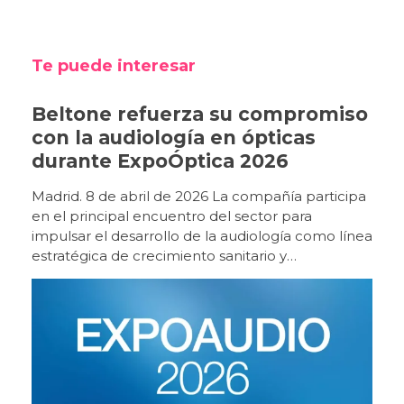
Te puede interesar
Beltone refuerza su compromiso
con la audiología en ópticas
durante ExpoÓptica 2026
Madrid. 8 de abril de 2026 La compañía participa
en el principal encuentro del sector para
impulsar el desarrollo de la audiología como línea
estratégica de crecimiento sanitario y
empresarial. Beltone participa un año más en
ExpoÓptica 2026, el principal encuentro
profesional del sector óptico y audiológico en
España, que se celebra del 9 al 11 de abril en
IFEMA Madrid (pabellón 10, stand E12). Con
motivo de esta edición, la compañía presentará
un espacio expositivo orientado a la experiencia