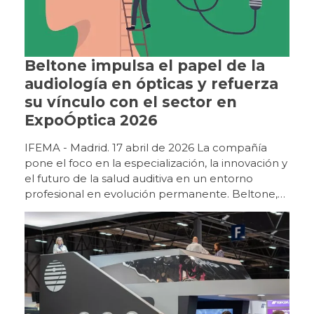
Beltone impulsa el papel de la
audiología en ópticas y refuerza
su vínculo con el sector en
ExpoÓptica 2026
IFEMA - Madrid. 17 abril de 2026 La compañía
pone el foco en la especialización, la innovación y
el futuro de la salud auditiva en un entorno
profesional en evolución permanente. Beltone,
marca de Grupo GN, ha reforzado su
posicionamiento en ExpoÓptica 2026 como uno
de los principales impulsores de la audiología
dentro del entorno óptico, en un momento clave
para la evolución del sector. La feria, celebrada
en IFEMA Madrid, ha vuelto a reunir, en la edición
de 2026, a un perfil de visitante cualificado y ha