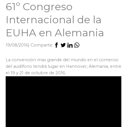
61º Congreso
Internacional de la
EUHA en Alemania
19/08/2016
| Comparte:
La convención mas grande del mundo en el comercio
del audífono tendrá lugar en Hannover, Alemania, entre
el 19 y 21 de octubre de 2016.