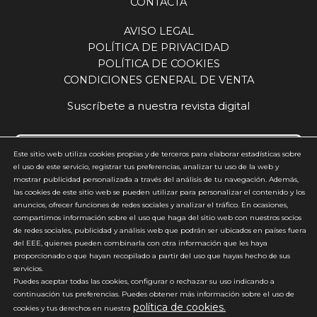
CONTACTA
señala que “cuando te rodeas de gente con tanto
talento y tanta fuerza, el impacto se multiplica, y
AVISO LEGAL
este proyecto refleja muy bien lo que somos
POLÍTICA DE PRIVACIDAD
como compañía, una organización unida,
POLÍTICA DE COOKIES
proactiva, cercana al cliente y con ambición de
CONDICIONES GENERAL DE VENTA
seguir siendo una referencia en nuestro sector”.
Más allá de su dimensión empresarial e industrial,
Suscríbete a nuestra revista digital
el acto de ayer tuvo también un marcado
componente simbólico y emocional. Durante la
ceremonia, empleados de distintas áreas y
Este sitio web utiliza cookies propias y de terceros para elaborar estadísticas sobre
generaciones depositaron recuerdos de su
el uso de este servicio, registrar tus preferencias, analizar tu uso de la web y
mostrar publicidad personalizada a través del análisis de tu navegación. Además,
trayectoria en GN en una cápsula del tiempo que
Acepto y estoy de acuerdo con la
política de privacidad
(requerido)
las cookies de este sitio web se pueden utilizar para personalizar el contenido y los
quedó enterrada junto a la primera piedra del
anuncios, ofrecer funciones de redes sociales y analizar el tráfico. En ocasiones,
*
edificio, como testimonio del recorrido
compartimos información sobre el uso que haga del sitio web con nuestros socios
compartido y de la cultura de compañía que ha
de redes sociales, publicidad y análisis web que podrán ser ubicados en países fuera
acompañado a la organización durante décadas.
del EEE, quienes pueden combinarla con otra información que les haya
proporcionado o que hayan recopilado a partir del uso que hayas hecho de sus
Con esta nueva sede, GN refuerza su
servicios.
compromiso con España, con los profesionales
Puedes aceptar todas las cookies, configurar o rechazar su uso indicando a
de la audición y con el desarrollo de un proyecto
continuación tus preferencias. Puedes obtener más información sobre el uso de
de largo recorrido, basado en la innovación, la
política de cookies.
*No enviamos spam
cookies y tus derechos en nuestra