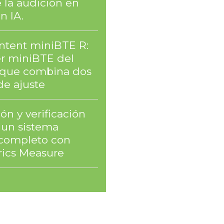
 la audición en
n IA.
Intent miniBTE R:
er miniBTE del
que combina dos
de ajuste
ón y verificación
un sistema
l completo con
ics Measure