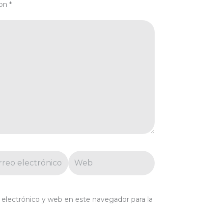
con
*
eo
Web
trónico*
electrónico y web en este navegador para la