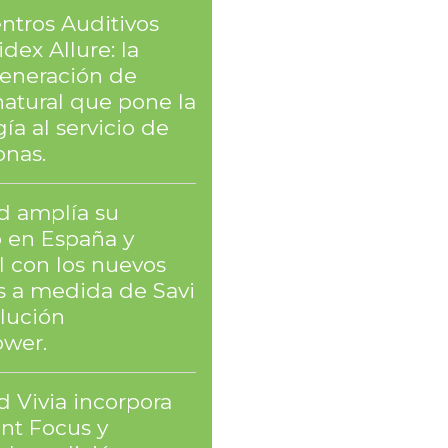
ntros Auditivos
dex Allure: la
eneración de
natural que pone la
ía al servicio de
onas.
 amplía su
o en España y
l con los nuevos
 a medida de Savi
olución
wer.
 Vivia incorpora
ent Focus y