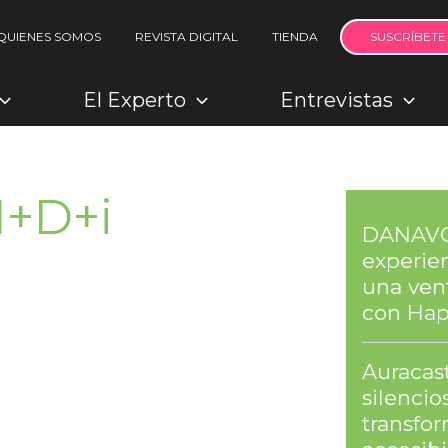
QUIENES SOMOS
REVISTA DIGITAL
TIENDA
SUSCRÍBETE
El Experto
Entrevistas
I+D+i
DANAVOX
experien
una ven
con Hap
Auracast
silenci
transfor