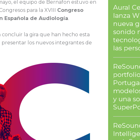
 mayo, el equipo de Bernafon estuvo en
Aural Ce
Congresos para la XVIII
Congreso
lanza Wi
ón Española de Audiología
.
nueva g
sonido 
 concluir la gira que han hecho esta
tecnolog
a presentar los nuevos integrantes de
las pers
ReSound
portfoli
Portuga
modelos
y una s
SuperPo
ReSound
Intellig