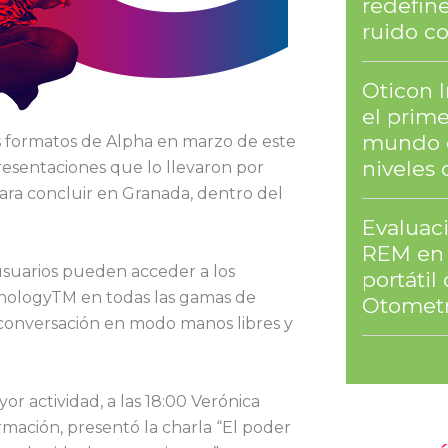
redefine
ruido co
Oticon 
el prim
mundo 
 formatos de Alpha en marzo de este
niveles 
resentaciones que lo llevaron por
 para concluir en Granada, dentro del
Evaluaci
REM en 
 usuarios pueden acceder a los
portáti
hnologyTM en todas las gamas de
Otometr
 conversación en modo manos libres y
yor actividad, a las 18:00 Verónica
mación, presentó la charla “El poder