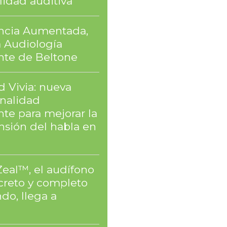
lidad auditiva
encia Aumentada,
a Audiología
ente de Beltone
 Vivia: nueva
onalidad
nte para mejorar la
sión del habla en
Zeal™, el audífono
creto y completo
do, llega a