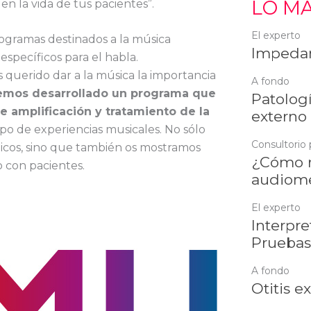
LO MÁ
en la vida de tus pacientes”.
El experto
rogramas destinados a la música
Impedan
específicos para el habla.
s querido dar a la música la importancia
A fondo
mos desarrollado un programa que
Patologí
e amplificación y tratamiento de la
externo
po de experiencias musicales. No sólo
Consultorio 
icos, sino que también os mostramos
¿Cómo r
o con pacientes.
audiome
El experto
Interpre
Pruebas
A fondo
Otitis e