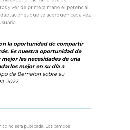
ros y ver de primera mano el potencial
adaptaciones que se acerquen cada vez
usuario.
on la oportunidad de compartir
ás. Es nuestra oportunidad de
 mejor las necesidades de una
darlos mejor en su día a
ipo de Bernafon sobre su
DA 2022.
nico no será publicada.
Los campos