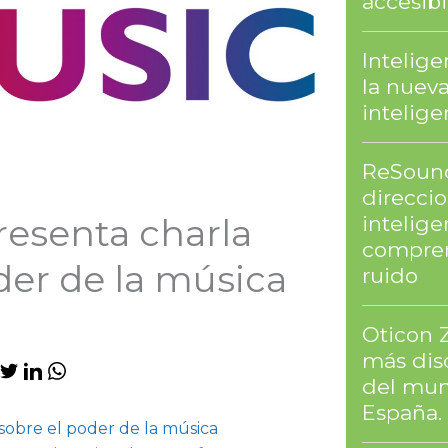
accesibi
Intelig
la nuev
intelig
ReSound
direcci
intelige
resenta charla
compren
der de la música
ruido
Oticon 
más dis
del mun
España.
sobre el poder de la música