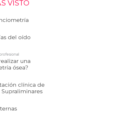
S VISTO
ciometría
as del oído
profesional
ealizar una
tría ósea?
tación clínica de
 Supraliminares
xternas