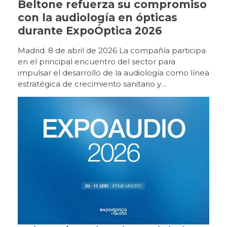
Beltone refuerza su compromiso
con la audiología en ópticas
durante ExpoÓptica 2026
Madrid. 8 de abril de 2026 La compañía participa
en el principal encuentro del sector para
impulsar el desarrollo de la audiología como línea
estratégica de crecimiento sanitario y
empresarial. Beltone participa un año más en
ExpoÓptica 2026, el principal encuentro
profesional del sector óptico y audiológico en
España, que se celebra del 9 al 11 de abril en
IFEMA Madrid (pabellón 10, stand E12). Con
motivo de esta edición, la compañía presentará
un espacio expositivo orientado a la experiencia
directa con la innovación, donde los asistentes
podrán interactuar con las soluciones
tecnológicas y conocer de primera mano su
aplicación práctica en el ámbito audiológico.
Ubicación: Stand Beltone. Pabellón 10 | 10E12