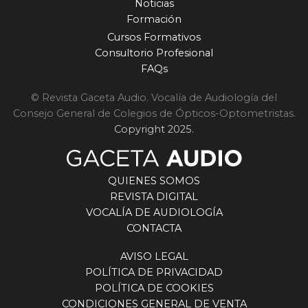
de las relaciones construidas a lo largo del
Noticias
tiempo. Esa cercanía con el profesional sigue
Formación
siendo uno de los pilares de la compañía. “Los
Cursos Formativos
audioprotesistas son fieles al servicio, a la relación
Consultorio Profesional
y al conjunto de soluciones que les ofrecemos. El
FAQs
audífono es solo una parte. Hay que dar
tecnología, formación, atención y
© Revista Gaceta Audio. Vocalía de Audiología del
acompañamiento. Eso es lo que hemos hecho
Consejo General de Colegios de Ópticos-Optometristas.
siempre y lo que seguimos haciendo”, concluye.
Copyright 2025.
QUIENES SOMOS
REVISTA DIGITAL
VOCALÍA DE AUDIOLOGÍA
CONTACTA
AVISO LEGAL
POLÍTICA DE PRIVACIDAD
POLÍTICA DE COOKIES
CONDICIONES GENERAL DE VENTA