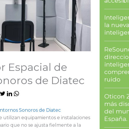
accesibi
Intelig
la nuev
intelig
ReSound
direcci
intelige
r Espacial de
compren
onoros de Diatec
ruido
Oticon 
más dis
Entornos Sonoros de Diatec
del mun
e utilizan equipamientos e instalaciones
España.
rio que no se ajusta fielmente a la