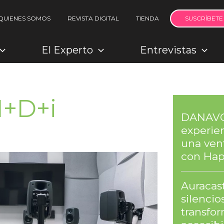
QUIENES SOMOS
REVISTA DIGITAL
TIENDA
SUSCRÍBETE
El Experto
Entrevistas
I+D+i
DANAVOX
experien
una ven
con Hap
Auracast
silenci
transfor