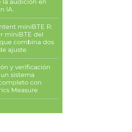
 la audición en
n IA.
Intent miniBTE R:
er miniBTE del
que combina dos
de ajuste
ón y verificación
un sistema
l completo con
ics Measure