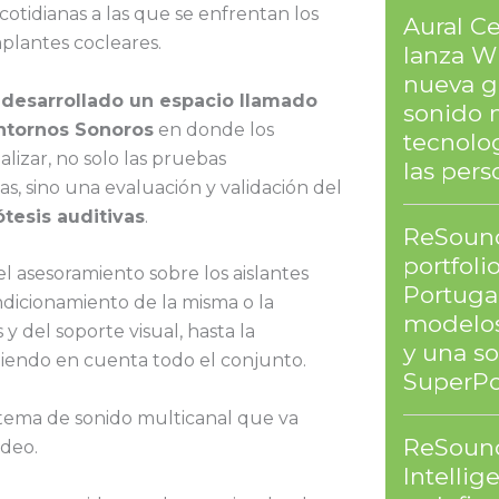
 cotidianas a las que se enfrentan los
Aural Ce
plantes cocleares.
lanza Wi
nueva g
 desarrollado un espacio llamado
sonido 
ntornos Sonoros
en donde los
tecnolog
lizar, no solo las pruebas
las pers
, sino una evaluación y validación del
ótesis auditivas
.
ReSound
portfoli
l asesoramiento sobre los aislantes
Portuga
ondicionamiento de la misma o la
modelos
 y del soporte visual, hasta la
y una s
eniendo en cuenta todo el conjunto.
SuperPo
sistema de sonido multicanal que va
ReSound
ídeo.
Intellig