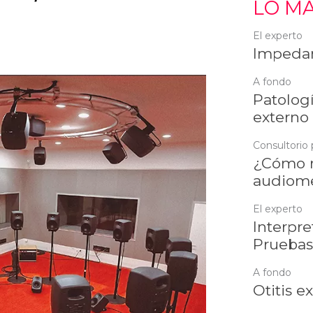
LO MÁ
El experto
Impedan
A fondo
Patologí
externo
Consultorio 
¿Cómo r
audiome
El experto
Interpre
Pruebas
A fondo
Otitis e