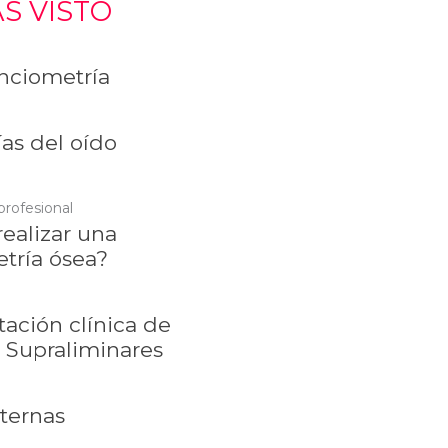
S VISTO
ciometría
as del oído
profesional
ealizar una
tría ósea?
tación clínica de
 Supraliminares
xternas