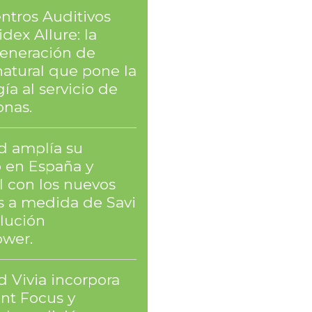
ntros Auditivos
dex Allure: la
eneración de
natural que pone la
ía al servicio de
onas.
 amplía su
o en España y
l con los nuevos
 a medida de Savi
olución
wer.
 Vivia incorpora
ent Focus y