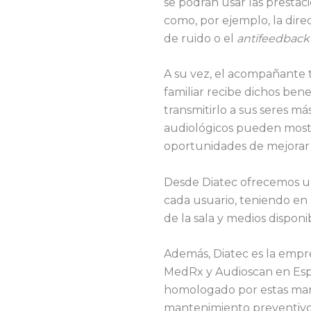
se podrán usar las presta
como, por ejemplo, la dire
de ruido o el
antifeedback
A su vez, el acompañante 
familiar recibe dichos bene
transmitirlo a sus seres má
audiológicos pueden mostr
oportunidades de mejorar s
Desde Diatec ofrecemos u
cada usuario, teniendo en 
de la sala y medios disponi
Además, Diatec es la empre
MedRx y Audioscan en Españ
homologado por estas marca
mantenimiento preventivo 