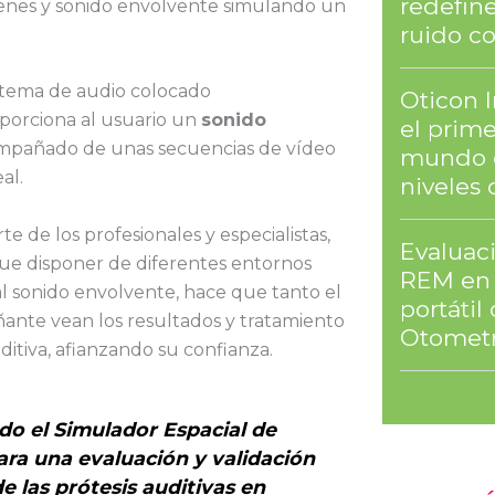
redefine
enes y sonido envolvente simulando un
ruido co
stema de audio colocado
Oticon 
porciona al usuario un
sonido
el prim
ompañado de unas secuencias de vídeo
mundo 
al.
niveles 
e de los profesionales y especialistas,
Evaluaci
que disponer de diferentes entornos
REM en 
al sonido envolvente, hace que tanto el
portáti
nte vean los resultados y tratamiento
Otometr
uditiva, afianzando su confianza.
do el Simulador Espacial de
ra una evaluación y validación
e las prótesis auditivas en