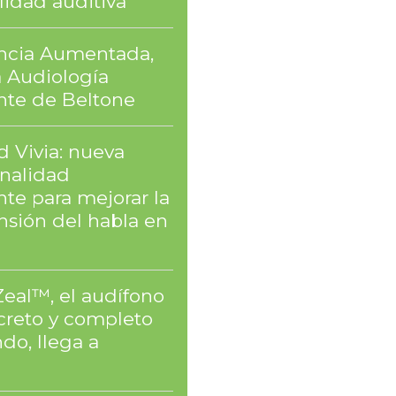
lidad auditiva
encia Aumentada,
a Audiología
ente de Beltone
 Vivia: nueva
onalidad
nte para mejorar la
sión del habla en
Zeal™, el audífono
creto y completo
do, llega a