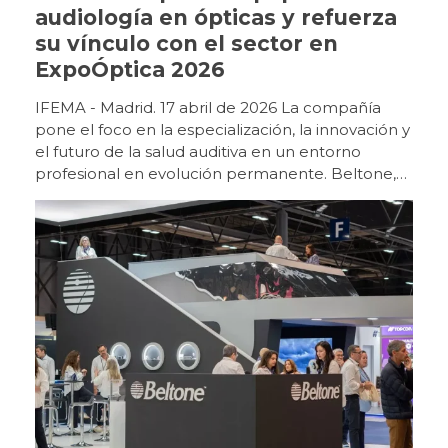
audiología en ópticas y refuerza
su vínculo con el sector en
ExpoÓptica 2026
IFEMA - Madrid. 17 abril de 2026 La compañía
pone el foco en la especialización, la innovación y
el futuro de la salud auditiva en un entorno
profesional en evolución permanente. Beltone,
marca de Grupo GN, ha reforzado su
posicionamiento en ExpoÓptica 2026 como uno
de los principales impulsores de la audiología
dentro del entorno óptico, en un momento clave
para la evolución del sector. La feria, celebrada
en IFEMA Madrid, ha vuelto a reunir, en la edición
de 2026, a un perfil de visitante cualificado y ha
evidenciado el creciente protagonismo de la
audiología como línea estratégica para las
ópticas. Una propuesta experiencial para un
mercado en transformación El stand de Beltone
ha destacado por su planteamiento conceptual,