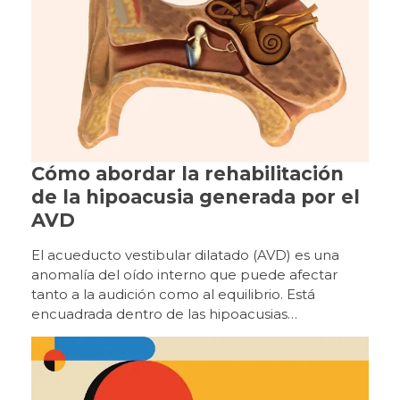
Cómo abordar la rehabilitación
de la hipoacusia generada por el
AVD
El acueducto vestibular dilatado (AVD) es una anomalía del oído interno que puede afectar tanto a la audición como al equilibrio. Está encuadrada dentro de las hipoacusias neurosensoriales, en el grupo de alteraciones cocleovestibulares. Conocer sus características clínicas y audiológicas es clave para ofrecer rehabilitaciones auditivas adecuadas y una atención centrada en el paciente, como se ha tratado en otros artículos de esta misma revista. Este artículo explora esta condición y revisa las recomendaciones basadas en la literatura científica para la adaptación de audífonos y el seguimiento de los pacientes. El AVD es la malformación del oído interno más frecuente asociada con hipoacusia neurosensorial (entre un 5% y un 15%). Fue descrito por primera vez en 1791 por Carlo Mondini durante una disección del hueso temporal. Sin embargo, no fue hasta 1969 que Valvassori relacionó estas malformaciones con síntomas similares a los del síndrome de Ménière 1. En 1978, Valvassori y Clemis definieron formalmente el AVD tras revisar 3,700 estudios de tomografía y establecieron que un acueducto vestibular se considerará dilatado cuando su diámetro supere 1,5 mm. En adultos, el diámetro puede oscilar entre 1,5 mm y 8 mm, siendo el promedio de 4 mm. Aunque algunos estudios utilizan criterios diferentes, la definición de Valvassori y Clemis sigue siendo la más aceptada en la actualidad. El acueducto vestibular dilatado se diagnostica principalmente mediante técnicas de imagen, como la tomografía computarizada y la resonancia magnética. Antes de continuar y para evitar posibles confusiones, cabe destacar que aunque Mondini fue el primero en describir estructuras relacionadas con el acueducto vestibular dilatado, la condición que se conoce como displasia de Mondini hace referencia a una malformación de la cóclea, caracterizada por encontrarse una vuelta y media en lugar de dos vueltas y media, y un saco endolinfático bulboso, junto con otras posibles anomalías del oído interno. Es importante destacar que la displasia de Mondini y el acueducto vestibular dilatado (EVA) no son lo mismo, aunque en algunos pacientes con Mondini también puede presentarse EVA. Esta distinción ayudará a evitar confusiones al interpretar diagnósticos y al planificar la rehabilitación auditiva. EL AVD se diagnostica principalmente mediante técnicas de imagen, como la tomografía computarizada (TC) y la resonancia magnética (RM). La TC permite visualizar el acueducto vestibular, mientras que la RM muestra el conducto endolinfático y el saco endolinfático. El AVD suele afectar a ambos oídos con mayor frecuencia que a uno solo y es ligeramente más común en mujeres que en hombres, y puede presentarse de forma aislada o asociarse a trastornos genéticos. Hoy en día, las pruebas de imagen están incluidas en los estudios que se realizan cuando se detectan niños con pérdida auditiva y gracias a esto se ha descubierto que el AVD es la malformación del oído interno que con más frecuencia se encuentra en estas imágenes, aunque en el 40% de los casos aparece junto con otras malformaciones 1. El AVD suele afectar a ambos oídos con mayor frecuencia que a uno solo y es ligeramente más común en mujeres que en hombres. Puede presentarse de forma aislada o asociarse a trastornos genéticos como el síndrome de Pendred, que provoca problemas tiroideos y bocio, así como a otros síndromes como CHARGE o Branquio-oto-renal (BOR). Los síntomas que podemos encontrar asociados con el AVD pueden ser auditivos y vestibulares. Incluyen no superar el cribado auditivo, menor respuesta a los sonidos en la vida diaria, retraso o dificultades en el desarrollo del habla y el lenguaje, así como problemas para oír, que en algunos casos aparecen tras golpes en la cabeza. Respecto a los síntomas vestibulares, es frecuente que haya retraso para empezar a andar, episodios de vértigo de duración variable y/o sensación persistente de desequilibrio. Las pruebas para evaluar la función auditiva en pacientes con acueducto vestibular dilatado (AVD), no difieren de las normales, siendo recomendable que se lleve a cabo una impedanciometría para comprobar la movilidad del tímpano y la presión del oído medio. En contexto clínico también incluyen emisiones otoacústicas (OAE), que verifican la función de las células ciliadas externas de la cóclea, y potenciales evocados vestibulares (VEMP), para valorar la función del sistema vestibular. Esta batería permite diferenciar entre problemas del oído medio y del oído interno, y proporciona información clave para el manejo clínico y la planificación de audífonos o implantes cocleares. No obstante, una vez que se conoce la condición, puede eludirse la medición de los reflejos teniendo en cuenta que pueden generar molestias vestibulares. Con relación al tipo de pérdida, la pérdida auditiva asociada al AVD puede presentarse como conductiva, neurosensorial o mixta, predominando el componente conductivo o mixto en las bajas frecuencias (250–1000 Hz) y el neurosensorial en las frecuencias altas. Si tenemos en cuenta las características del perfil audiométrico, los más frecuentes son tres: curva con caída en agudos y graves normales o más conservados, curva plana o el perfil conocido como «cookie-bite inverso», en el que la audición es peor en las frecuencias bajas y altas, pero se conserva relativamente mejor en las frecuencias medias. La severidad de la hipoacusia asociada al AVD es muy variable, y puede manifestarse desde leve hasta profunda. Una particularidad en esta condición es su evolución, pudiendo permanecer estable o progresar de forma gradual o súbita a lo largo del tiempo. Diferentes estudios, como el de Gopen et al.2, concluyen que entre el 60% y el 70 % de los pacientes con AVD experimenta pérdida auditiva progresiva o episodios de pérdida súbita en los nueve años posteriores a su diagnóstico, mientras que solo el 30–40 % se mantiene estable a lo largo de este período. En este sentido, es muy importante entender que en el AVD puede aumentar el riesgo de un descenso súbito en la audición por factores como traumatismos craneales, cambios de presión, fiebre alta, exposición a ruidos intensos o infecciones respiratorias, aunque no siempre ocurre, especialmente en el caso de los traumatismos si estos son leves. Alrededor del 70 % de los pacientes con AVD experimenta pérdida auditiva progresiva o episodios de pérdida súbita en los nueve años posteriores a su diagnóstico. Los pacientes que han tenido fluctuaciones previas en la audición son más susceptibles de que ocurran nuevos episodios de pérdida. El tamaño del acueducto vestibular y del saco endolinfático no permite predecir cómo evolucionará la pérdida auditiva, aunque algunos estudios sugieren que los acueductos más grandes podrían asociarse a un mayor riesgo de empeoramiento progresivo. Es importante que los audiólogos conozcan que, a medida que progresa la pérdida auditiva, la capacidad de reconocer palabras suele disminuir, y que esta dificultad en la discriminación puede ser mayor a la esperada en comparación con otras hipoacusias con similar componente conductivo o mixto de origen en el oído medio y no coclear. Según las conclusiones de Wolf 1, no existen tratamientos quirúrgicos ni farmacológicos que hayan demostrado revertir la pérdida auditiva en el acueducto vestibular dilatado (AVD). Se han utilizado procedimientos como el «Shunt», consistente en drenar o derivar el exceso de líquido del saco endolinfático, la oclusión o el uso de corticosteroides, si bien no se han mostrado eficaces y en algunos casos, pueden empeorar la audición. Por ello, el manejo se centra en los síntomas y en mejorar la comunicación del paciente mediante audífonos, implantes cocleares, sistemas FM y estrategias de apoyo a la comunicación, como la ubicación preferencial en el aula y medidas que favorezcan la lectura labial. No existen tratamientos quirúrgicos ni farmacológicos que hayan demostrado revertir la pérdida auditiva en el acueducto vestibular dilatado (AVD). Como se ha dicho unas líneas más arriba, la pérdida auditiva en pacientes con acueducto vestibular dilatado puede ser conductiva, mixta o sensorioneural, y su evolución varía: puede mantenerse estable, fluctuar o empeorar de manera súbita. Es por ello muy importante ante este diagnóstico, utilizar todas las herramientas clínicas disponibles para poder diferenciar componentes conductivos de origen coclear de los relacionados con el oído medio. La vigilancia continua de la audición, el rendimiento de los audífonos y la programación de implantes cocleares es esencial cuando hay fluctuaciones. Además, dado que el EVA puede tener un componente genético, se recomienda también evaluar a otros miembros de la familia. Dado que la mayoría de las dificultades en el AVD no se originan en el oído medio, lo más recomendable es programar el audífono según la pérdida neurosensorial y evaluar el resultado mediante el feedback del paciente. En referencia a la programación de los audífonos, no existe una regla estricta sobre si usar los umbrales óseos o tratar la adaptación como pérdida neurosensorial, a pesar del eventual GAP. Dado que la mayoría de las dificultades en el AVD no se originan en el oído medio, lo más recomendable es programar el audífono según la pérdida neurosensorial y evaluar el resultado mediante retroalimentación y cuestionarios de validación al paciente, comprobaciones electroacústicas o pruebas verbales en cabina, ajustando la programación según la respuesta funcional del paciente. Por ello, en nuestra práctica, la rehabilitación de la hipoacusia generada por un AVD sugiere contemplar los siguientes aspectos: 1. Asesoramiento y educación familiar como un aspecto clave. • Informar a pacientes y familias sobre actividades que deben evitarse para prevenir la progresión de la pérdida auditiva, como deportes de contacto, golpes en la cabeza o cambios bruscos