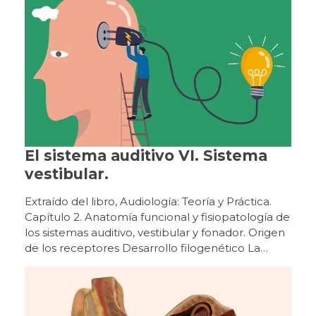
El sistema auditivo VI. Sistema
vestibular.
Extraído del libro, Audiología: Teoría y Práctica. Capítulo 2. Anatomía funcional y fisiopatología de los sistemas auditivo, vestibular y fonador. Origen de los receptores Desarrollo filogenético La percepción de la aceleración lineal y angular por los distintos receptores vestibulares permite que todas las especies animales que los poseen puedan orientarse en el espacio terrestre, aéreo y acuático de nuestro planeta. Esencialmente, desde que surgió la función del equilibrio en los primitivos organismos animales prehistóricos ha permanecido sin cambios hasta la actualidad, aunque morfológicamente los órganos sensoriales se han ido especializando y evolucionando según las diversas especies. El más simple es el estatocisto, consistente en una invaginación de la superficie animal (medusa, esponja) con líquido en su interior y una partícula calcárea que hace presión y desplaza los cilios de las células receptoras (localizadas en una región de la pared, similar a la mácula del sáculo). En función de la fuerza de la gravedad que se ejerce sobre dichas células, estos organismos mantienen una orientación espacial con sentido y dirección vertical. Posteriormente, en algunos moluscos, como el pulpo y la sepia, surgieron las primeras crestas, además del estatocisto, lo que permitió responder a movimientos de aceleración angular, con presencia de nistagmo. La complejidad del laberinto posterior progresa en un grupo de vertebrados con la aparición de los primeros conductos semicirculares verticales y con el cierre de la invaginación del estatocisto, formando una vesícula aislada en el interior, con líquido de producción endógena (endolinfa). La lamprea alcanza una estructura de canales anterior y posterior (con dilataciones bullosas, las ampollas, cada una con un primitivo receptor en forma de cresta), comunicados por un saco bilobulado con mácula sacular y utricular separadas, donde se localizan las células sensoriales. La aparición del canal semicircular horizontal en los primeros peces óseos y cartilaginosos (con mandíbula) permitió un mayor control del espacio tridimensional. A partir del máximo desarrollo de dichas estructuras vestibulares en los peces modernos (hace 100 millones de años), se ha llegado al más alto grado de perfección morfofuncional del órgano del equilibrio. En los vertebrados superiores, las vías nerviosas vestibulares centrales son cada vez más complejas debido a un desarrollo paralelo de aquellos sistemas aferentes que intervienen para mantener el equilibrio. Desarrollo ontogenético En un embrión humano de 19 a 21 días (2 mm de longitud corono- caudal), en el ectodermo superficial de la porción cefálica a la altura del rombo encéfalo, se diferencian las primitivas células que forman la placoda ótica. Tras su invaginación (fosa ótica), la separación de la superficie dará origen al otocisto o vesícula ótica (28 días). A partir de su porción dorsal derivarán las diferentes partes del sistema vestibular (laberinto posterior) y desde su porción ventral surgirán las estructuras de la cóclea (laberinto anterior). Hacia la quinta semana (embrión de 8-9 mm) se forman unos pliegues en la pared del otocisto que corresponderán a los receptores vestibulares. Estos se identifican como sáculo, utrículo y los tres conductos semicirculares (a las 6,5 semanas, 14 mm). En la décima semana (50 mm) todo el laberinto membranoso es muy evidente y se forma a su alrededor un modelo cartilaginoso a partir de la cápsula ótica mesenquimal (Sadler, 2012; Suárez y cols., 2007). Origen de las vías vestibulares centrales Desarrollo filogenético En los vertebrados superiores, las vías nerviosas vestibulares centrales son cada vez más complejas debido a un desarrollo paralelo de aquellos sistemas aferentes que intervienen para mantener el equilibrio (visión y propiocepción), cuyas respectivas vías nerviosas interactúan con la vestibular. La organización de los núcleos vestibulares supraespinales, integrados en la formación reticular, se empieza a observar en la lamprea, con dos agrupaciones neuronales (núcleos dorsal y ventral). A partir de los peces teleósteos se identifican cuatro agrupaciones que van aumentando en el número de células en los vertebrados superiores. Las conexiones vestíbulo-espinales son necesarias para el mantenimiento de la orientación corporal en los vertebrados primitivos. Cuando se incorporan funciones más complejas en animales más evolucionados, aparecen conexiones vestíbulo-cerebelosas y vestíbulo-oculares, siendo menos relevantes las vestíbulo-espinales (Bartual y Pérez, 1998). Desarrollo ontogenético A partir del primitivo ganglio estatoacústico-facial (embrión humano de 28 días), derivado de la porción ventral del otocisto y alojado en la mesénquima circundante, se diferencia (décima semana) el ganglio espiral (situado cerca del receptor auditivo en la cóclea) y el ganglio vestibular o de Scarpa (próximo al conducto auditivo interno). En estas primitivas neuronas ganglionares van apareciendo unas delgadas prolongaciones citoplasmáticas en polos opuestos de las células. La prolongación periférica (dendrita) se dirige hacia las respectivas regiones del laberinto membranoso, donde se localizarán los órganos sensoriales. La prolongación central (axón) se dirige a regiones del rombo encéfalo donde, a medida que progrese el desarrollo del sistema nervioso central, se diferenciarán las neuronas que constituirán los futuros núcleos vestibulares. Los órganos sensoriales vestibulares alcanzan una maduración con aspecto semejante al adulto hacia la vigésimo tercera semana de gestación. Entre la decimoprimera y la decimotercera semana, cuando se empiezan a diferenciar las células sensoriales en los epitelios de las regiones que corresponderán a las máculas y crestas ampulares, también se pueden identificar terminaciones nerviosas aferentes y eferentes, que se distribuyen por dicho epitelio y establecen algunas sinapsis. Los órganos sensoriales vestibulares alcanzan una maduración con aspecto semejante al adulto hacia la vigésimo tercera semana (Bartual y Pérez, 1998; Suárez y cols., 2007). Malformaciones del sistema vestibular Las malformaciones del oído interno que afectan a los conductos semicirculares y al acueducto del vestíbulo, son las que suelen causar vértigos en la infancia. Sin embargo, la malformación más frecuente, la dilatación del conducto semicircular horizontal, es raro que se asocie con un trastorno del equilibrio. Los casos de agenesia de los conductos semicirculares son poco frecuentes y suelen ocasionar un trastorno en la marcha. Las malformaciones del oído interno que afectan a los conductos semicirculares y al acueducto del vestíbulo, son las que suelen causar vértigos en la infancia. Anatomía del aparato vestibular periférico Figura 13Receptores sensoriales del equilibrio El sistema vestibular está constituido por el aparato vestibular (contenido dentro del oído interno, donde se encuentran los órganos receptores sensoriales periféricos) y por las vías vestibulares o vías nerviosas sensoriales centrales (aferente y eferente). Vestíbulo En el interior del vestíbulo del laberinto óseo se distinguen el utrículo y el sáculo del laberinto membranoso. Estos se comunican entre sí por el conducto utrículo-sacular, del que parte el conducto endolinfático (alojado en el acueducto vestibular) que acaba en el saco endolinfático situado en el espacio subdural de la cavidad craneal, al nivel de la cara posterior del peñasco. Las máculas sacular y utricular son órganos receptores integrados por células de soporte y células receptoras sensoriales ciliadas recubiertas por una membrana horizontal, con componentes mucopolisacáridos, sobre la que hay una serie de cristales de carbonato cálcico u otolitos. En las máculas utricular y sacular existe una línea imaginaria, la estriola, donde se organizan los manojos de células ciliares a ambos lados y con polarizaciones opuestas. El utrículo es una cavidad conectada a los conductos semicirculares. En el plano horizontal y en su parte anterior, se ubica la mácula (órgano otolítico), pequeña vesícula, aplanada transversalmente y adherida a la fosita semiovoidea, donde se sitúan las células sensoriales o ciliares. Estas son semejantes a las de las ampollas de los conductos semicirculares (con estereocilios y un kinocilio) y con la misma actividad eléctrica. La mácula del utrículo, al estar colocada en el suelo, tiene una orientación horizontal, captando las lateralizaciones hacia los lados, o las inclinaciones de la cabeza y sus desplazamientos lineales hacia atrás y hacia delante. El sáculo está situado por debajo del utrículo, es una pequeña vesícula redondeada adherida a la fosita hemisférica. Al nivel de esta fosita se encuentra la mácula del sáculo. En las máculas utricular y sacular existe una línea imaginaria (estriola) donde se organizan los manojos de células ciliares a ambos lados y con polarizaciones opuestas. Los estereocilios, están inmersos en una sustancia gelatinosa, la membrana otolítica, que soporta concreciones calcáreas (carbonato cálcico), los otolitos o estatoconias. Estos ejercen una acción gravitacional sobre el conjunto de estereocilios y de la sustancia gelatinosa. Los otolitos están anclados en la masa gelatinosa mediante fibras de colágeno, pero pueden desprenderse y disolverse por el espacio endolinfático (Bartual y Pérez, 1998; Suárez y cols., 2007; Williams, 1998). Conductos semicirculares En el interior de los tres conductos semicirculares óseos se encuentran los membranosos, que comunican con el utrículo alojado en el vestíbulo óseo. Están dispuestos en ángulo recto uno respecto al otro, en los tres planos del espacio: los dos de posición vertical son los conductos semicirculares anterior y posterior, y el horizontal, es el conducto semicircular lateral. Tal posición hace posible que