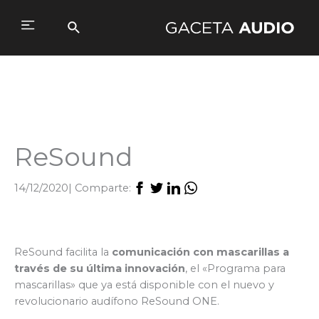
Ir
al
Buscar
Main
contenido
Menu
ReSound
14/12/2020
| Comparte:
ReSound facilita la
comunicación con mascarillas a
través de su última innovación
, el «Programa para
mascarillas» que ya está disponible con el nuevo y
revolucionario audífono ReSound ONE.