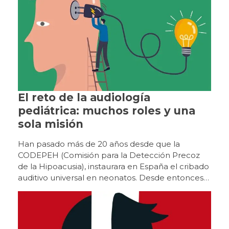
El reto de la audiología
pediátrica: muchos roles y una
sola misión
Han pasado más de 20 años desde que la CODEPEH (Comisión para la Detección Precoz de la Hipoacusia), instaurara en España el cribado auditivo universal en neonatos. Desde entonces se ha recorrido un largo camino, los protocolos de evaluación se han agilizado y mejorado y la detección y el diagnóstico de la hipoacusia en los primeros meses de vida es una realidad desde hace unos años. Las implicaciones en la Audiología de tan notables avances son innegables; los otorrinos infantiles, los fabricantes de audífonos y los especialistas dedicados tradicionalmente a la Audiología protésica pediátrica, han tenido que formarse y emplearse a fondo para poder responder con celeridad y precisión a esta nueva demanda de amplificación y estimulación auditiva a edades tan tempranas. Pero el trabajo en Audiología pediátrica va mucho más allá de la evaluación auditiva y la ulterior adaptación de audífonos. Jace Wolfe, especialista en Audiología pediátrica, escribe en un reciente artículo publicado en el blog de audiología del fabricante de audífonos Phonak, sobre los muchos «sombreros» que el audiólogo pediátrico debe llevar, con el objetivo de proporcionar el mejor asesoramiento posible a la familia y de optimizar los resultados de la estimulación. Aunque la evidencia de que la Audiología pediátrica tiene muchas caras existe desde que se publicaron los primeros «manuales» de Audiología en niños, allá por los años 70 (inevitable acordarse, por ejemplo, de la primera edición de Hearing in Children de Northern, en 1974), está claro que la detección precoz ha hecho que muchas familias entren por primera vez en el mundo de la pérdida auditiva con sus bebés de tres o cuatro meses, con la ilusión de la nueva vida ensombrecida por el reciente hallazgo y con una absoluta y total incertidumbre hacia el futuro. Como numerosos estudios concluyen, alrededor del 95% de los niños que nacen con hipoacusia son hijos de padres oyentes, que nunca tuvieron contacto alguno con niños con pérdida auditiva, y que quizá toda su relación con este mundo se reduce a algún abuelo o abuela que ha llevado audífonos en sus últimos años de vida. Alrededor del 95% de los niños que nacen con hipoacusia son hijos de padres oyentes, que nunca tuvieron contacto alguno con niños con pérdida auditiva. Así, uno de nuestros «sombreros» más importantes como audiólogos pediátricos consiste en ser «proveedores de esperanza», y brindar a las familias confianza, información y seguridad hacia el futuro. Hoy día todos los que trabajamos en audiología sabemos los excelentes resultados que los niños obtienen en todas las áreas de desarrollo y socialización en las que la audición se encuentra implicada (lenguaje comprensivo y expresivo, aprendizaje escolar, relaciones personales y familiares, etc.), cuando se brindan los instrumentos necesarios en el momento adecuado, tanto en lo referente a dispositivos de amplificación como a estimulación auditiva y rehabilitación. Ambos instrumentos son imprescindibles e inseparables; solo la conjunción de ambos permitirá alcanzar óptimos resultados y normalizar al máximo la vida de estos niños, equiparando su evolución a la de otros niños normoyentes de su edad lo antes posible. Tal y como menciona Wolfe en el blog, numerosos estudios ratifican esta afirmación. Hutchings y Hogan, en su estudio de 2018, evaluaron las tasas de progreso de un grupo de niños de preescolar con diferentes grados de hipoacusia, con y sin necesidades educativas especiales, después de aplicar un programa individualizado «Auditivo Verbal». Los niños desarrollaron el programa entre 2007 y 2017. Las conclusiones de este estudio mostraron que, en general, el 79% de los niños de esta cohorte alcanzaron puntuaciones de lenguaje hablado apropiadas para su edad. La edad de intervención es un factor determinante, ya que afecta directamente a la plasticidad neuronal y al desarrollo del sistema auditivo y sus diferentes conexiones. Los niños con necesidades educativas especiales, que representaban el 40% de la muestra, alcanzaron un desarrollo menor al de los niños con hipoacusia únicamente, si bien uno de cada dos de los niños con necesidades educativas especiales alcanzó un nivel de lenguaje acorde a su edad al final de su programa individualizado. Partiendo de los resultados de su estudio, los autores concluyeron que garantizar que las familias tengan acceso a una intervención temprana eficaz aumenta las posibilidades de que se adopte un enfoque de comunicación adecuado lo antes posible y de que un niño con necesidades educativas especiales adquiera la capacidad de escuchar y hablar a un ritmo acorde con su potencial. En lo relativo a la edad de implantación o adaptación protésica, las conclusiones son idénticas; la edad de intervención es un factor determinante, ya que la plasticidad neuronal y por tanto los efectos de la hipoacusia en el desarrollo del sistema auditivo y sus diferentes conexiones, cambian drásticamente con la edad, y las consecuencias de una intervención tardía pueden ser devastadoras. La Dra. Oshinaga-Itano, profesora de niños con hipoacusia, audióloga e investigadora, lleva los últimos veinte años estudiando la importancia de la detección e intervención precoz. Para ella, es absolutamente crítico que la intervención se realice en los primeros seis meses de vida, para que los niños con hipoacusia congénita puedan alcanzar los hitos del lenguaje al mismo tiempo que sus pares normoyentes. Señala también que existe un período sensible en el desarrollo de la comunicación que requiere acceso al desarrollo del lenguaje en etapas tempranas de la vida. Aunque son muchos los factores que pueden condicionar la edad de intervención, es evidente que el sistema sanitario español cada vez se acerca más a estos estándares de excelencia. Actualmente, con algunas diferencias determinadas principalmente por el área geográfica de nacimiento, la gran mayoría de los niños diagnosticados con hipoacusia congénita son equipados antes de los seis meses. El tiempo de intervención puede dilatarse algo más en el caso de niños con otras patologías asociadas, especialmente si se trata de patologías graves, o con hipoacusias moderadas o con importante componente transmisivo que pueden dificultar el diagnóstico. Idealmente, según algunos autores, habría que «correr» un poco más, de modo que los niños con hipoacusia deberían tener adaptados sus audífonos a los tres meses y los implantes cocleares (cuando se considere necesario), como máximo entre los 6 y 9 meses. Es crítico que la intervención se realice en los primeros seis meses de vida para que los niños con hipoacusia congénita puedan alcanzar los hitos del lenguaje al mismo tiempo que sus pares normoyentes. Dado que está sobradamente demostrada la importancia de actuar cuanto antes con todo, nuestro papel consiste también en abordar estos temas con determinación cuando hablamos con las familias, especialmente cuando nos encontramos en tiempo «límite». En este sentido, podría decirse también, en palabras de Wolfe, que somos «constructores de cerebros». No es lo mismo hoy que mañana y no es lo mismo una sesión de rehabilitación auditiva a la semana que dos, o tres. En palabras de Carol Flexer, doctora en Audiología norteamericana de extraordinaria trayectoria profesional (la primera persona a la que escuché decir en una conferencia que «oímos con el cerebro») y autora de varias publicaciones sobre Audiología pediátrica, la pérdida auditiva es una «emergencia para el neurodesarrollo». En este sentido, las investigaciones mencionadas en el blog señalan que: — Las áreas cerebrales encargadas del lenguaje hablado se desarrollan durante el primer año de vida. — Hacia el final del primer año, cuando falta la estimulación auditiva, se produce una importante reducción de las sinapsis en las áreas auditivas del cerebro. La privación auditiva durante el primer o segundo año puede provocar cambios irreparables en las redes del lenguaje hablado. — Si los adultos que cuidan a los niños hablan de forma clara e inteligible, se desarrollan redes neuronales que optimizan las habilidades de lenguaje expresivo y lectura. En esta primera etapa tan esencial para el desarrollo, sin llegar a la saturación, podría decirse que «más es mejor», sin perder de vista el bien llamado «aprendizaje incidental», tan importante en este período, que se produce en situaciones no estructuradas de aprendizaje. Las familias tienen que conocer las claves para generar en la vida diaria entornos en los que este aprendizaje incidental pueda producirse y aprovechar al máximo estas oportunidades espontáneas de adquisición de conocimiento. Es vital que transmitamos a las familias la conexión que existe entre estas experiencias auditivas tempranas y el desarrollo del cerebro. Dice Wolfe que otro de nuestros sombreros (¡qué gran responsabilidad!), es ser catalizadores de sueños. De la misma forma que los buenos profesores son catalizadores de conocimiento cuando generan en sus alumnos la curiosidad o el interés por aprender, los audiólogos pediátricos somos catalizadores de sueños (de los niños y de sus familias), cuando favorecemos las condiciones para que alcancen un adecuado desarrollo del lenguaje comprensivo y expresivo. Según los interesantísimos estudios de Moeller y Tomblin (2015), nuestra responsabilidad como catalizadores de sueños es mucho mayor de lo que pensamos. Basta con leer sus conclusiones: — Los niños con pérdida auditiva de leve a severa/profunda corren el riesgo de sufrir un desarrollo del lenguaje insuficiente y la probabilidad aumenta cuando la hipoacusia es mayor y no está convenientemente equipada. — La adaptación de audífonos correctamente programados reduce el riesgo y brinda cierto grado de protección contra el retraso del lenguaje. Una mayor audibilidad con audífonos se asocia con mejores resultados en el lenguaje en edad preescolar.