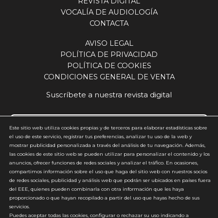
REVISTA DIGITAL
La presencia de Beltone en ExpoÓptica se apoya
VOCALÍA DE AUDIOLOGÍA
en una trayectoria de más de tres décadas.
CONTACTA
“Desde 1992 estamos aquí. Es un placer
compartir este espacio con el sector y mantener
AVISO LEGAL
una relación tan estrecha con profesionales y
POLÍTICA DE PRIVACIDAD
compañeros”, destacaba Otero, subrayando el
POLÍTICA DE COOKIES
valor de la continuidad y la fidelidad como base
CONDICIONES GENERAL DE VENTA
de las relaciones construidas a lo largo del
tiempo. Esa cercanía con el profesional sigue
Suscríbete a nuestra revista digital
siendo uno de los pilares de la compañía. “Los
audioprotesistas son fieles al servicio, a la relación
y al conjunto de soluciones que les ofrecemos. El
Este sitio web utiliza cookies propias y de terceros para elaborar estadísticas sobre
audífono es solo una parte. Hay que dar
el uso de este servicio, registrar tus preferencias, analizar tu uso de la web y
tecnología, formación, atención y
mostrar publicidad personalizada a través del análisis de tu navegación. Además,
Acepto y estoy de acuerdo con la
política de privacidad
(requerido)
las cookies de este sitio web se pueden utilizar para personalizar el contenido y los
acompañamiento. Eso es lo que hemos hecho
anuncios, ofrecer funciones de redes sociales y analizar el tráfico. En ocasiones,
*
siempre y lo que seguimos haciendo”, concluye.
compartimos información sobre el uso que haga del sitio web con nuestros socios
de redes sociales, publicidad y análisis web que podrán ser ubicados en países fuera
del EEE, quienes pueden combinarla con otra información que les haya
proporcionado o que hayan recopilado a partir del uso que hayas hecho de sus
servicios.
Puedes aceptar todas las cookies, configurar o rechazar su uso indicando a