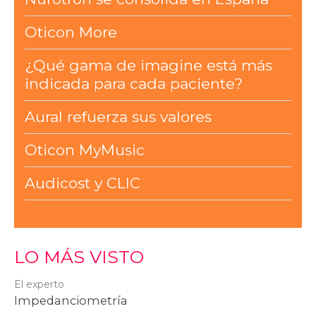
Oticon More
¿Qué gama de imagine está más
indicada para cada paciente?
Aural refuerza sus valores
Oticon MyMusic
Audicost y CLIC
LO MÁS VISTO
El experto
Impedanciometría