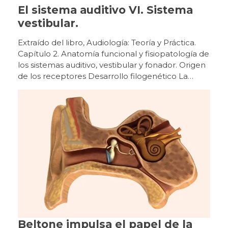
El sistema auditivo VI. Sistema
vestibular.
Extraído del libro, Audiología: Teoría y Práctica. Capítulo 2. Anatomía funcional y fisiopatología de los sistemas auditivo, vestibular y fonador. Origen de los receptores Desarrollo filogenético La percepción de la aceleración lineal y angular por los distintos receptores vestibulares permite que todas las especies animales que los poseen puedan orientarse en el espacio terrestre, aéreo y acuático de nuestro planeta. Esencialmente, desde que surgió la función del equilibrio en los primitivos organismos animales prehistóricos ha permanecido sin cambios hasta la actualidad, aunque morfológicamente los órganos sensoriales se han ido especializando y evolucionando según las diversas especies. El más simple es el estatocisto, consistente en una invaginación de la superficie animal (medusa, esponja) con líquido en su interior y una partícula calcárea que hace presión y desplaza los cilios de las células receptoras (localizadas en una región de la pared, similar a la mácula del sáculo). En función de la fuerza de la gravedad que se ejerce sobre dichas células, estos organismos mantienen una orientación espacial con sentido y dirección vertical. Posteriormente, en algunos moluscos, como el pulpo y la sepia, surgieron las primeras crestas, además del estatocisto, lo que permitió responder a movimientos de aceleración angular, con presencia de nistagmo. La complejidad del laberinto posterior progresa en un grupo de vertebrados con la aparición de los primeros conductos semicirculares verticales y con el cierre de la invaginación del estatocisto, formando una vesícula aislada en el interior, con líquido de producción endógena (endolinfa). La lamprea alcanza una estructura de canales anterior y posterior (con dilataciones bullosas, las ampollas, cada una con un primitivo receptor en forma de cresta), comunicados por un saco bilobulado con mácula sacular y utricular separadas, donde se localizan las células sensoriales. La aparición del canal semicircular horizontal en los primeros peces óseos y cartilaginosos (con mandíbula) permitió un mayor control del espacio tridimensional. A partir del máximo desarrollo de dichas estructuras vestibulares en los peces modernos (hace 100 millones de años), se ha llegado al más alto grado de perfección morfofuncional del órgano del equilibrio. En los vertebrados superiores, las vías nerviosas vestibulares centrales son cada vez más complejas debido a un desarrollo paralelo de aquellos sistemas aferentes que intervienen para mantener el equilibrio. Desarrollo ontogenético En un embrión humano de 19 a 21 días (2 mm de longitud corono- caudal), en el ectodermo superficial de la porción cefálica a la altura del rombo encéfalo, se diferencian las primitivas células que forman la placoda ótica. Tras su invaginación (fosa ótica), la separación de la superficie dará origen al otocisto o vesícula ótica (28 días). A partir de su porción dorsal derivarán las diferentes partes del sistema vestibular (laberinto posterior) y desde su porción ventral surgirán las estructuras de la cóclea (laberinto anterior). Hacia la quinta semana (embrión de 8-9 mm) se forman unos pliegues en la pared del otocisto que corresponderán a los receptores vestibulares. Estos se identifican como sáculo, utrículo y los tres conductos semicirculares (a las 6,5 semanas, 14 mm). En la décima semana (50 mm) todo el laberinto membranoso es muy evidente y se forma a su alrededor un modelo cartilaginoso a partir de la cápsula ótica mesenquimal (Sadler, 2012; Suárez y cols., 2007). Origen de las vías vestibulares centrales Desarrollo filogenético En los vertebrados superiores, las vías nerviosas vestibulares centrales son cada vez más complejas debido a un desarrollo paralelo de aquellos sistemas aferentes que intervienen para mantener el equilibrio (visión y propiocepción), cuyas respectivas vías nerviosas interactúan con la vestibular. La organización de los núcleos vestibulares supraespinales, integrados en la formación reticular, se empieza a observar en la lamprea, con dos agrupaciones neuronales (núcleos dorsal y ventral). A partir de los peces teleósteos se identifican cuatro agrupaciones que van aumentando en el número de células en los vertebrados superiores. Las conexiones vestíbulo-espinales son necesarias para el mantenimiento de la orientación corporal en los vertebrados primitivos. Cuando se incorporan funciones más complejas en animales más evolucionados, aparecen conexiones vestíbulo-cerebelosas y vestíbulo-oculares, siendo menos relevantes las vestíbulo-espinales (Bartual y Pérez, 1998). Desarrollo ontogenético A partir del primitivo ganglio estatoacústico-facial (embrión humano de 28 días), derivado de la porción ventral del otocisto y alojado en la mesénquima circundante, se diferencia (décima semana) el ganglio espiral (situado cerca del receptor auditivo en la cóclea) y el ganglio vestibular o de Scarpa (próximo al conducto auditivo interno). En estas primitivas neuronas ganglionares van apareciendo unas delgadas prolongaciones citoplasmáticas en polos opuestos de las células. La prolongación periférica (dendrita) se dirige hacia las respectivas regiones del laberinto membranoso, donde se localizarán los órganos sensoriales. La prolongación central (axón) se dirige a regiones del rombo encéfalo donde, a medida que progrese el desarrollo del sistema nervioso central, se diferenciarán las neuronas que constituirán los futuros núcleos vestibulares. Los órganos sensoriales vestibulares alcanzan una maduración con aspecto semejante al adulto hacia la vigésimo tercera semana de gestación. Entre la decimoprimera y la decimotercera semana, cuando se empiezan a diferenciar las células sensoriales en los epitelios de las regiones que corresponderán a las máculas y crestas ampulares, también se pueden identificar terminaciones nerviosas aferentes y eferentes, que se distribuyen por dicho epitelio y establecen algunas sinapsis. Los órganos sensoriales vestibulares alcanzan una maduración con aspecto semejante al adulto hacia la vigésimo tercera semana (Bartual y Pérez, 1998; Suárez y cols., 2007). Malformaciones del sistema vestibular Las malformaciones del oído interno que afectan a los conductos semicirculares y al acueducto del vestíbulo, son las que suelen causar vértigos en la infancia. Sin embargo, la malformación más frecuente, la dilatación del conducto semicircular horizontal, es raro que se asocie con un trastorno del equilibrio. Los casos de agenesia de los conductos semicirculares son poco frecuentes y suelen ocasionar un trastorno en la marcha. Las malformaciones del oído interno que afectan a los conductos semicirculares y al acueducto del vestíbulo, son las que suelen causar vértigos en la infancia. Anatomía del aparato vestibular periférico Figura 13Receptores sensoriales del equilibrio El sistema vestibular está constituido por el aparato vestibular (contenido dentro del oído interno, donde se encuentran los órganos receptores sensoriales periféricos) y por las vías vestibulares o vías nerviosas sensoriales centrales (aferente y eferente). Vestíbulo En el interior del vestíbulo del laberinto óseo se distinguen el utrículo y el sáculo del laberinto membranoso. Estos se comunican entre sí por el conducto utrículo-sacular, del que parte el conducto endolinfático (alojado en el acueducto vestibular) que acaba en el saco endolinfático situado en el espacio subdural de la cavidad craneal, al nivel de la cara posterior del peñasco. Las máculas sacular y utricular son órganos receptores integrados por células de soporte y células receptoras sensoriales ciliadas recubiertas por una membrana horizontal, con componentes mucopolisacáridos, sobre la que hay una serie de cristales de carbonato cálcico u otolitos. En las máculas utricular y sacular existe una línea imaginaria, la estriola, donde se organizan los manojos de células ciliares a ambos lados y con polarizaciones opuestas. El utrículo es una cavidad conectada a los conductos semicirculares. En el plano horizontal y en su parte anterior, se ubica la mácula (órgano otolítico), pequeña vesícula, aplanada transversalmente y adherida a la fosita semiovoidea, donde se sitúan las células sensoriales o ciliares. Estas son semejantes a las de las ampollas de los conductos semicirculares (con estereocilios y un kinocilio) y con la misma actividad eléctrica. La mácula del utrículo, al estar colocada en el suelo, tiene una orientación horizontal, captando las lateralizaciones hacia los lados, o las inclinaciones de la cabeza y sus desplazamientos lineales hacia atrás y hacia delante. El sáculo está situado por debajo del utrículo, es una pequeña vesícula redondeada adherida a la fosita hemisférica. Al nivel de esta fosita se encuentra la mácula del sáculo. En las máculas utricular y sacular existe una línea imaginaria (estriola) donde se organizan los manojos de células ciliares a ambos lados y con polarizaciones opuestas. Los estereocilios, están inmersos en una sustancia gelatinosa, la membrana otolítica, que soporta concreciones calcáreas (carbonato cálcico), los otolitos o estatoconias. Estos ejercen una acción gravitacional sobre el conjunto de estereocilios y de la sustancia gelatinosa. Los otolitos están anclados en la masa gelatinosa mediante fibras de colágeno, pero pueden desprenderse y disolverse por el espacio endolinfático (Bartual y Pérez, 1998; Suárez y cols., 2007; Williams, 1998). Conductos semicirculares En el interior de los tres conductos semicirculares óseos se encuentran los membranosos, que comunican con el utrículo alojado en el vestíbulo óseo. Están dispuestos en ángulo recto uno respecto al otro, en los tres planos del espacio: los dos de posición vertical son los conductos semicirculares anterior y posterior, y el horizontal, es el conducto semicircular lateral. Tal posición hace posible que
Beltone impulsa el papel de la