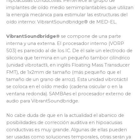
hipoacusias conductivas. Pertenece al grupo de
implantes de oído medio semimplantables que utilizan
la energía mecánica para estimular las estructuras del
oído interno: VibrantSoundbridge® de MED-EL.
VibrantSoundbridge®
se compone de una parte
interna y una externa. El procesador interno (VORP
503) es parecido al de los IC. De él sale un electrodo de
silicona que termina en un pequeño tambor cilíndrico
(unidad vibrotactli, en inglés Floating Mass Transducer
FMT), de 1x2mm de tamaño (más pequeño que el
tamaño de un grano de arroz). Esta unidad vibrotáctil
se coloca en el oído medio (cadena osicular o en la
ventana redonda). SAMBAes el procesador externo de
audio para VibrantSoundbridge.
No cabe duda de que en la actualidad el abanico de
posibilidades de corrección auditiva en hipoacusias
conductivas es muy grande. Algunas de ellas pueden
ser usadas como soluciones temporales, otras serán ya