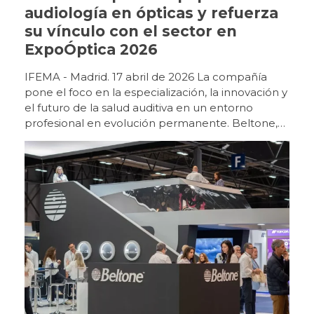
audiología en ópticas y refuerza
su vínculo con el sector en
ExpoÓptica 2026
IFEMA - Madrid. 17 abril de 2026 La compañía
pone el foco en la especialización, la innovación y
el futuro de la salud auditiva en un entorno
profesional en evolución permanente. Beltone,
marca de Grupo GN, ha reforzado su
posicionamiento en ExpoÓptica 2026 como uno
de los principales impulsores de la audiología
dentro del entorno óptico, en un momento clave
para la evolución del sector. La feria, celebrada
en IFEMA Madrid, ha vuelto a reunir, en la edición
de 2026, a un perfil de visitante cualificado y ha
evidenciado el creciente protagonismo de la
audiología como línea estratégica para las
ópticas. Una propuesta experiencial para un
mercado en transformación El stand de Beltone
ha destacado por su planteamiento conceptual,