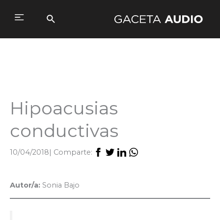
Ir
al
Buscar
Main
contenido
Menu
Hipoacusias
conductivas
10/04/2018
| Comparte:
Autor/a:
Sonia Bajo