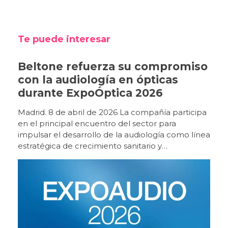
Te puede interesar
Beltone refuerza su compromiso
con la audiología en ópticas
durante ExpoÓptica 2026
Madrid. 8 de abril de 2026 La compañía participa
en el principal encuentro del sector para
impulsar el desarrollo de la audiología como línea
estratégica de crecimiento sanitario y
empresarial. Beltone participa un año más en
ExpoÓptica 2026, el principal encuentro
profesional del sector óptico y audiológico en
España, que se celebra del 9 al 11 de abril en
IFEMA Madrid (pabellón 10, stand E12). Con
motivo de esta edición, la compañía presentará
un espacio expositivo orientado a la experiencia