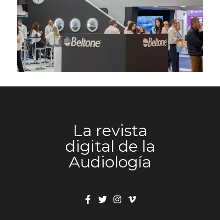
nuestros clientes, los profesionales de la audición,
de 2026, a un perfil de visitante cualificado y ha
con más capacidad, más servicio y más cercanía”.
evidenciado el creciente protagonismo de la
[gallery size="large" link="none" columns="2"
audiología como línea estratégica para las
ids="30408,30409,30410,30411,30412,30413,30414,30415
ópticas. Una propuesta experiencial para un
Julio García Adeva, Head Manufacturing para
mercado en transformación El stand de Beltone
EMEA y Brasil de GN y una de las figuras clave en
ha destacado por su planteamiento conceptual,
la gestación de este proyecto, subraya que
articulado en torno a la idea de un viaje en barco
“comienza una nueva era para GN en España,
como metáfora de un mercado en constante
este proyecto es el resultado de muchos años de
movimiento. Este enfoque ha permitido trasladar
esfuerzo, conocimiento y pasión, y nace con la
a los profesionales una propuesta clara para
ambición de convertir estas instalaciones en un
integrar la audiología en óptica con una
centro de excelencia productiva, tecnológica y
La revista
estrategia definida. “Queríamos invitar a los
de servicio, con vocación de referencia
ópticos a subirse a un proyecto con rumbo claro,
digital de la
internacional”. Carlos García, Country Manager de
en un entorno cambiante, y mostrarles que hay
GN, destaca que “este nuevo centro es una
Audiología
oportunidades reales de crecimiento”, explicaba
palanca para seguir mejorando nuestro servicio,
Jezabel Bueno, responsable del proyecto de
ganar capacidad, estrechar aún más la relación
Beltone Ópticas, al término de la edición de 2026.
con nuestros clientes y continuar creciendo con
La propuesta ha facilitado tanto el reencuentro
una propuesta cada vez más sólida para el
con clientes como la generación de nuevas
sector”. Por su parte, Alfonso Ríos, Deputy
oportunidades, con un notable interés por parte