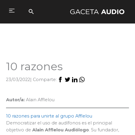
Ir
al
Buscar
Main
contenido
Menu
10 razones
23/03/2022
| Comparte:
Autor/a:
Alain Afflelou
10 razones para unirte al grupo Afflelou
Democratizar el uso de audífonos es el principal
objetivo de
Alain Afflelou Audiólogo
. Su fundador,