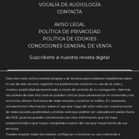
“Queremos que nuestros clientes sientan que
VOCALÍA DE AUDIOLOGÍA
excelencia operativa y la cercanía al mercado. El
están a la cabeza de la innovación, pero también
futuro centro de Leganés nace con la vocación
CONTACTA
que tienen un plan claro para hoy, con formación,
de ser mucho más que un edificio: un motor de
herramientas clínicas y de venta que les permitan
AVISO LEGAL
crecimiento, conocimiento, empleo y servicio
seguir creciendo”. Salud auditiva y cognición, el
POLÍTICA DE PRIVACIDAD
para toda Europa.
próximo gran reto José Luis Otero, director
POLÍTICA DE COOKIES
general de GN del sur de Europa y Brasil, ponía el
CONDICIONES GENERAL DE VENTA
acento, en sus conclusiones, en el futuro del
sector, destacando la necesidad de avanzar en la
Suscríbete a nuestra revista digital
relación entre audición y salud cognitiva.
“Tenemos que dar el salto y empezar a trabajar
los problemas cognitivos, ver el impacto que
Este sitio web utiliza cookies propias y de terceros para elaborar estadísticas sobre
tienen y cómo podemos resolverlos a través de la
el uso de este servicio, registrar tus preferencias, analizar tu uso de la web y
mostrar publicidad personalizada a través del análisis de tu navegación. Además,
mejora de la audición. Ese será el siguiente paso”,
Acepto y estoy de acuerdo con la
política de privacidad
(requerido)
las cookies de este sitio web se pueden utilizar para personalizar el contenido y los
afirmaba. En este sentido, apuntaba a una
anuncios, ofrecer funciones de redes sociales y analizar el tráfico. En ocasiones,
*
evolución del propio sector hacia un enfoque
compartimos información sobre el uso que haga del sitio web con nuestros socios
más amplio, en el que la audición se integre
de redes sociales, publicidad y análisis web que podrán ser ubicados en países fuera
dentro de una visión global de la salud. Una
del EEE, quienes pueden combinarla con otra información que les haya
proporcionado o que hayan recopilado a partir del uso que hayas hecho de sus
relación consolidada con el sector y con la feria
servicios.
La presencia de Beltone en ExpoÓptica se apoya
Puedes aceptar todas las cookies, configurar o rechazar su uso indicando a
en una trayectoria de más de tres décadas.