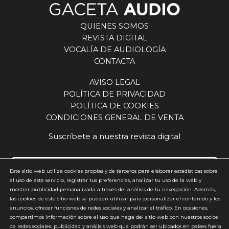
García, directora de Ventas de Beltone en
España, subraya que la compañía trabaja con una
QUIENES SOMOS
visión integral que combina presente y futuro.
REVISTA DIGITAL
“Queremos que nuestros clientes sientan que
VOCALÍA DE AUDIOLOGÍA
están a la cabeza de la innovación, pero también
CONTACTA
que tienen un plan claro para hoy, con formación,
herramientas clínicas y de venta que les permitan
AVISO LEGAL
seguir creciendo”. Salud auditiva y cognición, el
POLÍTICA DE PRIVACIDAD
próximo gran reto José Luis Otero, director
POLÍTICA DE COOKIES
general de GN del sur de Europa y Brasil, ponía el
CONDICIONES GENERAL DE VENTA
acento, en sus conclusiones, en el futuro del
sector, destacando la necesidad de avanzar en la
Suscríbete a nuestra revista digital
relación entre audición y salud cognitiva.
“Tenemos que dar el salto y empezar a trabajar
los problemas cognitivos, ver el impacto que
Este sitio web utiliza cookies propias y de terceros para elaborar estadísticas sobre
tienen y cómo podemos resolverlos a través de la
el uso de este servicio, registrar tus preferencias, analizar tu uso de la web y
mostrar publicidad personalizada a través del análisis de tu navegación. Además,
mejora de la audición. Ese será el siguiente paso”,
Acepto y estoy de acuerdo con la
política de privacidad
(requerido)
las cookies de este sitio web se pueden utilizar para personalizar el contenido y los
afirmaba. En este sentido, apuntaba a una
anuncios, ofrecer funciones de redes sociales y analizar el tráfico. En ocasiones,
*
evolución del propio sector hacia un enfoque
compartimos información sobre el uso que haga del sitio web con nuestros socios
más amplio, en el que la audición se integre
de redes sociales, publicidad y análisis web que podrán ser ubicados en países fuera