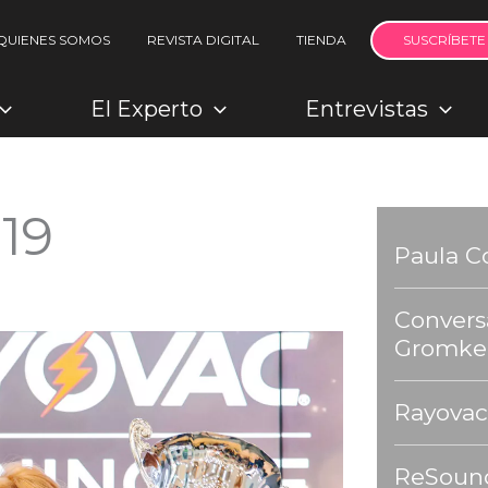
QUIENES SOMOS
REVISTA DIGITAL
TIENDA
SUSCRÍBETE
El Experto
Entrevistas
19
Paula C
Convers
Gromke
Rayovac
ReSound