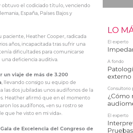
 obtuvo el codiciado título, venciendo
 Alemania, España, Países Bajos y
LO MÁ
 paciente, Heather Cooper, radicada
El experto
os años, incapacitada tras sufrir una
Impedan
 tenía dificultades para comunicarse
una deficiencia auditiva.
A fondo
Patologí
 un viaje de más de 3.200
externo
a
, llevando consigo su equipo de
Consultorio 
a las dos jubiladas unos audífonos de la
¿Cómo r
stes. Heather afirmó que en el momento
audiome
aron los audífonos, «en su rostro se
e que he visto en mi vida».
El experto
Interpre
a
Gala de Excelencia del Congreso de
Pruebas