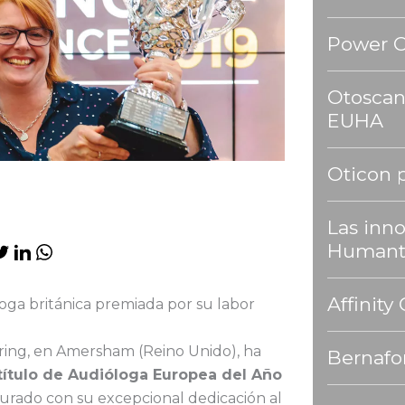
Power 
Otoscan
EUHA
Oticon 
Las inn
Humant
Affinit
ga británica premiada por su labor
ring, en Amersham (Reino Unido), ha
Bernafo
título de Audióloga Europea del Año
 jurado con su excepcional dedicación al