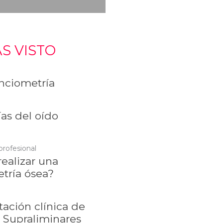
S VISTO
ciometría
as del oído
profesional
ealizar una
tría ósea?
tación clínica de
 Supraliminares