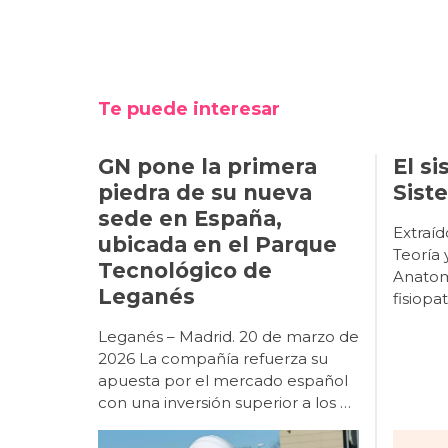
Te puede interesar
GN pone la primera
El si
piedra de su nueva
Sist
sede en España,
Extraído del libro, Audiología: Teoría y Práctica. Capítulo 2. Anatomía funcional y fisiopatología de los sistemas auditivo, vestibular y fonador. Origen de los receptores Desarrollo filogenético La percepción de la aceleración lineal y angular por los distintos receptores vestibulares permite que todas las especies animales que los poseen puedan orientarse en el espacio terrestre, aéreo y acuático de nuestro planeta. Esencialmente, desde que surgió la función del equilibrio en los primitivos organismos animales prehistóricos ha permanecido sin cambios hasta la actualidad, aunque morfológicamente los órganos sensoriales se han ido especializando y evolucionando según las diversas especies. El más simple es el estatocisto, consistente en una invaginación de la superficie animal (medusa, esponja) con líquido en su interior y una partícula calcárea que hace presión y desplaza los cilios de las células receptoras (localizadas en una región de la pared, similar a la mácula del sáculo). En función de la fuerza de la gravedad que se ejerce sobre dichas células, estos organismos mantienen una orientación espacial con sentido y dirección vertical. Posteriormente, en algunos moluscos, como el pulpo y la sepia, surgieron las primeras crestas, además del estatocisto, lo que permitió responder a movimientos de aceleración angular, con presencia de nistagmo. La complejidad del laberinto posterior progresa en un grupo de vertebrados con la aparición de los primeros conductos semicirculares verticales y con el cierre de la invaginación del estatocisto, formando una vesícula aislada en el interior, con líquido de producción endógena (endolinfa). La lamprea alcanza una estructura de canales anterior y posterior (con dilataciones bullosas, las ampollas, cada una con un primitivo receptor en forma de cresta), comunicados por un saco bilobulado con mácula sacular y utricular separadas, donde se localizan las células sensoriales. La aparición del canal semicircular horizontal en los primeros peces óseos y cartilaginosos (con mandíbula) permitió un mayor control del espacio tridimensional. A partir del máximo desarrollo de dichas estructuras vestibulares en los peces modernos (hace 100 millones de años), se ha llegado al más alto grado de perfección morfofuncional del órgano del equilibrio. En los vertebrados superiores, las vías nerviosas vestibulares centrales son cada vez más complejas debido a un desarrollo paralelo de aquellos sistemas aferentes 
ubicada en el Parque
Tecnológico de
Leganés
Leganés – Madrid. 20 de marzo de
2026 La compañía refuerza su
apuesta por el mercado español
con una inversión superior a los 4
millones de euros en un edificio
inteligente y sostenible que será