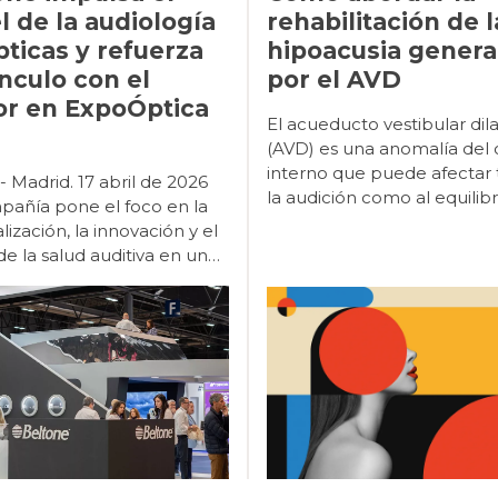
l de la audiología
rehabilitación de l
pticas y refuerza
hipoacusia gener
ínculo con el
por el AVD
or en ExpoÓptica
El acueducto vestibular dilatado (AVD) es una anomalía del oído interno que puede afectar tanto a la audición como al equilibrio. Está encuadrada dentro de las hipoacusias neurosensoriales, en el grupo de alteraciones cocleovestibulares. Conocer sus características clínicas y audiológicas es clave para ofrecer rehabilitaciones auditivas adecuadas y una atención centrada en el paciente, como se ha tratado en otros artículos de esta misma revista. Este artículo explora esta condición y revisa las recomendaciones basadas en la literatura científica para la adaptación de audífonos y el seguimiento de los pacientes. El AVD es la malformación del oído interno más frecuente asociada con hipoacusia neurosensorial (entre un 5% y un 15%). Fue descrito por primera vez en 1791 por Carlo Mondini durante una disección del hueso temporal. Sin embargo, no fue hasta 1969 que Valvassori relacionó estas malformaciones con síntomas similares a los del síndrome de Ménière 1. En 1978, Valvassori y Clemis definieron formalmente el AVD tras revisar 3,700 estudios de tomografía y establecieron que un acueducto vestibular se considerará dilatado cuando su diámetro supere 1,5 mm. En adultos, el diámetro puede oscilar entre 1,5 mm y 8 mm, siendo el promedio de 4 mm. Aunque algunos estudios utilizan criterios diferentes, la definición de Valvassori y Clemis sigue siendo la más aceptada en la actualidad. El acueducto vestibular dilatado se diagnostica principalmente mediante técnicas de imagen, como la tomografía computarizada y la resonancia magnética. Antes de continuar y para evitar posibles confusiones, cabe destacar que aunque Mondini fue el primero en describir estructuras relacionadas con el acueducto vestibular dilatado, la condición que se conoce como displasia de Mondini hace referencia a una malformación de la cóclea, caracterizada por encontrarse una vuelta y media en lugar de dos vueltas y media, y un saco endolinfático bulboso, junto con otras posibles anomalías del oído interno. Es importante destacar que la displasia de Mondini y el acueducto vestibular dilatado (EVA) no son lo mismo, aunque en algunos pacientes con Mondini también puede presentarse EVA. Esta distinción ayudará a evitar confusiones al interpretar diagnósticos y al planificar la rehabilitación auditiva. EL AVD se diagnostica principalmente mediante técnicas de imagen, como la tomografía computarizada (TC) y la resonancia magnética (RM). La TC permite visualizar el acueducto vestibular, mientras que la RM muestra el conducto endolinfático y el saco endolinfático. El AVD suele afectar a ambos oídos con mayor frecuencia que a uno solo y es ligeramente más común en mujeres que en hombres, y puede presentarse de forma aislada o asociarse a trastornos genéticos. Hoy en día, las pruebas de imagen están incluidas en los estudios que se realizan cuando se detectan niños con pérdida auditiva y gracias a esto se ha descubierto que el AVD es la malformación del oído interno que con más frecuencia se encuentra en estas imágenes, aunque en el 40% de los casos aparece junto con otras malformaciones 1. El AVD suele afectar a ambos oídos con mayor frecuencia que a uno solo y es ligeramente más común en mujeres que en hombres. Puede presentarse de forma aislada o asociarse a trastornos genéticos como el síndrome de Pendred, que provoca problemas tiroideos y bocio, así como a otros síndromes como CHARGE o Branquio-oto-renal (BOR). Los síntomas que podemos encontrar asociados con el AVD pueden ser auditivos y vestibulares. Incluyen no superar el cribado auditivo, menor respuesta a los sonidos en la vida diaria, retraso o dificultades en el desarrollo del habla y el lenguaje, así como problemas para oír, que en algunos casos aparecen tras golpes en la cabeza. Respecto a los síntomas vestibulares, es frecuente que haya retraso para empezar a andar, episodios de vértigo de duración variable y/o sensación persistente de desequilibrio. Las pruebas para evaluar la función auditiva en pacientes con acueducto vestibular dilatado (AVD), no difieren de las normales, siendo recomendable que se lleve a cabo una impedanciometría para comprobar la movilidad del tímpano y la presión del oído medio. En contexto clínico también incluyen emisiones otoacústicas (OAE), que verifican la función de las células ciliadas externas de la cóclea, y potenciales evocados vestibulares (VEMP), para valorar la función del sistema vestibular. Esta batería permite diferenciar entre problemas del oído medio y del oído interno, y proporciona información clave para el manejo clínico y la planificación de audífonos o implantes cocleares. No obstante, una vez que se conoce la condición, puede eludirse la medición de los reflejos teniendo en cuenta que pueden generar molestias vestibulares. Con relación al tipo de pérdida, la pérdida auditiva asociada al AVD puede presentarse como conductiva, neurosensorial o mixta, predominando el componente conductivo o mixto en las bajas frecuencias (250–1000 Hz) y el neurosensorial en las frecuencias altas. Si tenemos en cuenta las características del perfil audiométrico, los más frecuentes son tres: curva con caída en agudos y graves normales o más conservados, curva plana o el perfil conocido como «cookie-bite inverso», en el que la audición es peor en las frecuencias bajas y altas, pero se conserva relativamente mejor en las frecuencias medias. La severidad de la hipoacusia asociada al AVD es muy variable, y puede manifestarse desde leve hasta profunda. Una particularidad en esta condición es su evolución, pudiendo permanecer estable o progresar de forma gradual o súbita a lo largo del tiempo. Diferentes estudios, como el de Gopen et al.2, concluyen que entre el 60% y el 70 % de los pacientes con AVD experimenta pérdida auditiva progresiva o episodios de pérdida súbita en los nueve años posteriores a su diagnóstico, mientras que solo el 30–40 % se mantiene estable a lo largo de este período. En este sentido, es muy importante entender que en el AVD puede aumentar el riesgo de un descenso súbito en la audición por factores como traumatismos craneales, cambios de presión, fiebre alta, exposición a ruidos intensos o infecciones respiratorias, aunque no siempre ocurre, especialmente en el caso de los traumatismos si estos son leves. Alrededor del 70 % de los pacientes con AVD experimenta pérdida auditiva progresiva o episodios de pérdida súbita en los nueve años posteriores a su diagnóstico. Los pacientes que han tenido fluctuaciones previas en la audición son más susceptibles de que ocurran nuevos episodios de pérdida. El tamaño del acueducto vestibular y del saco endolinfático no permite predecir cómo evolucionará la pérdida auditiva, aunque algunos estudios sugieren que los acueductos más grandes podrían asociarse a un mayor riesgo de empeoramiento progresivo. Es importante que los audiólogos conozcan que, a medida que progresa la pérdida auditiva, la capacidad de reconocer palabras suele disminuir, y que esta dificultad en la discriminación puede ser mayor a la esperada en comparación con otras hipoacusias con similar componente conductivo o mixto de origen en el oído medio y no coclear. Según las conclusiones de Wolf 1, no existen tratamientos quirúrgicos ni farmacológicos que hayan demostrado revertir la pérdida auditiva en el acueducto vestibular dilatado (AVD). Se han utilizado procedimientos como el «Shunt», consistente en drenar o derivar el exceso de líquido del saco endolinfático, la oclusión o el uso de corticosteroides, si bien no se han mostrado eficaces y en algunos casos, pueden empeorar la audición. Por ello, el manejo se centra en los síntomas y en mejorar la comunicación del paciente mediante audífonos, implantes cocleares, sistemas FM y estrategias de apoyo a la comunicación, como la ubicación preferencial en el aula y medidas que favorezcan la lectura labial. No existen tratamientos quirúrgicos ni farmacológicos que hayan demostrado revertir la pérdida auditiva en el acueducto vestibular dilatado (AVD). Como se ha dicho unas líneas más arriba, la pérdida auditiva en pacientes con acueducto vestibular dilatado puede ser conductiva, mixta o sensorioneural, y su evolución varía: puede mantenerse estable, fluctuar o empeorar de manera súbita. Es por ello muy importante ante este diagnóstico, utilizar todas las herramientas clínicas disponibles para poder diferenciar componentes conductivos de origen coclear de los relacionados 
 Madrid. 17 abril de 2026
pañía pone el foco en la
lización, la innovación y el
de la salud auditiva en un
o profesional en evolución
tone, marca de
GN, ha reforzado su
onamiento en ExpoÓptica
omo uno de los principales
res de la audiología
del entorno óptico, en un
o clave para la evolución
celebrada en