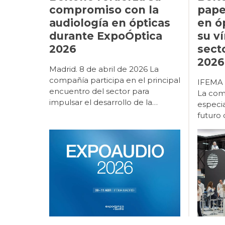
compromiso con la
pape
audiología en ópticas
en ó
durante ExpoÓptica
su v
2026
sect
2026
Madrid. 8 de abril de 2026 La
compañía participa en el principal
IFEMA -
encuentro del sector para
La com
impulsar el desarrollo de la
especia
audiología como línea estratégica
futuro 
de crecimiento sanitario y
entorn
empresarial. Beltone participa un
permanente. Bel
año más en ExpoÓptica 2026, el
Grupo 
principal encuentro profesional
posici
del sector óptico y audiológico en
2026 c
España, que se celebra del 9 al 11
impulso
de abril en IFEMA Madrid
dentro 
(pabellón 10, stand E12). Con
moment
motivo de esta edición, la
del sector. La feria, 
compañía presentará un espacio