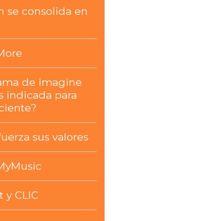
n se consolida en
More
ama de imagine
s indicada para
ciente?
fuerza sus valores
MyMusic
t y CLIC