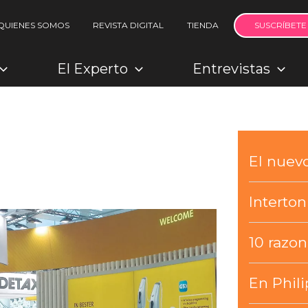
QUIENES SOMOS
REVISTA DIGITAL
TIENDA
SUSCRÍBETE
El Experto
Entrevistas
El nue
Interto
10 razo
En Phili