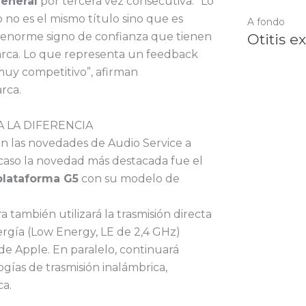
general
por tercera vez consecutiva. “Lo
o no es el mismo título sino que es
A fondo
enorme signo de confianza que tienen
Otitis e
marca. Lo que representa un feedback
uy competitivo”, afirman
rca.
 LA DIFERENCIA
on las novedades de Audio Service a
 caso la novedad más destacada fue el
plataforma G5
con su modelo de
 también utilizará la trasmisión directa
rgía (Low Energy, LE de 2,4 GHz)
de Apple. En paralelo, continuará
gías de trasmisión inalámbrica,
ca.