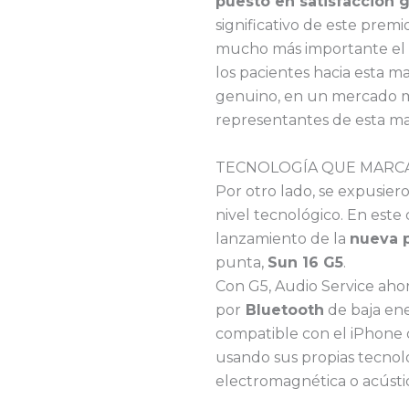
puesto en satisfacción 
significativo de este premi
mucho más importante el 
los pacientes hacia esta 
genuino, en un mercado m
representantes de esta ma
TECNOLOGÍA QUE MARCA
Por otro lado, se expusier
nivel tecnológico. En este
lanzamiento de la
nueva 
punta,
Sun 16 G5
.
Con G5, Audio Service ahora
por
Bluetooth
de baja ene
compatible con el iPhone 
usando sus propias tecnolo
electromagnética o acústi