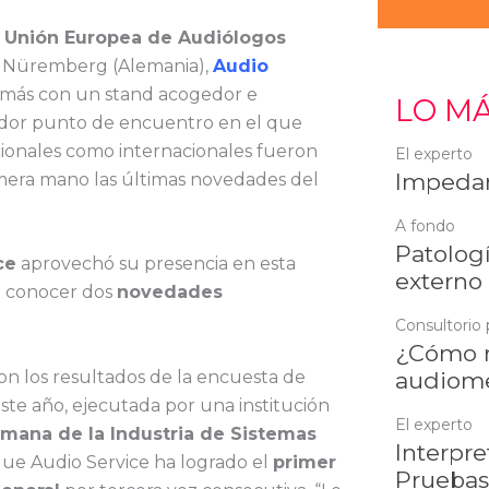
a Unión Europea de Audiólogos
n Nüremberg (Alemania),
Audio
 más con un stand acogedor e
LO MÁ
edor punto de encuentro en el que
cionales como internacionales fueron
El experto
Impedan
imera mano las últimas novedades del
A fondo
Patologí
ce
aprovechó su presencia en esta
externo
 a conocer dos
novedades
Consultorio 
¿Cómo r
on los resultados de la encuesta de
audiome
este año, ejecutada por una institución
El experto
mana de la Industria de Sistemas
Interpre
 que Audio Service ha logrado el
primer
Pruebas