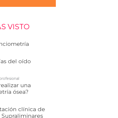
S VISTO
ciometría
as del oído
profesional
ealizar una
tría ósea?
tación clínica de
 Supraliminares