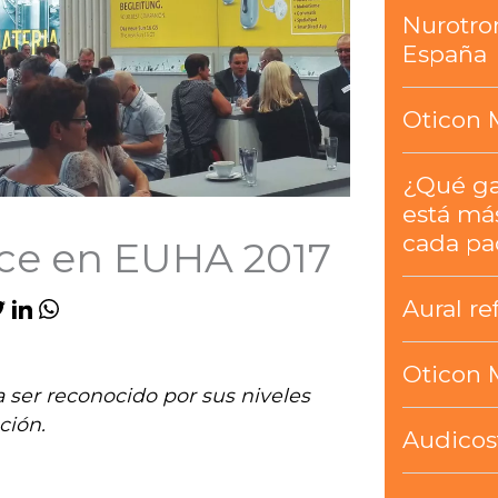
Nurotro
España
Oticon 
¿Qué g
está má
cada pa
ice en EUHA 2017
Aural re
Oticon 
a ser reconocido por sus niveles
ción.
Audicos