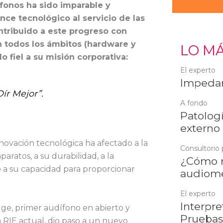
ífonos ha sido imparable y
ce tecnológico al servicio de las
ntribuido a este progreso con
 todos los ámbitos (hardware y
LO MÁ
o fiel a su misión corporativa:
El experto
Impedan
ír Mejor”.
A fondo
Patologí
externo
novación tecnológica ha afectado a la
Consultorio 
paratos, a su durabilidad, a la
¿Cómo r
a su capacidad para proporcionar
audiome
El experto
Interpre
dge, primer audífono en abierto y
Pruebas
 RIE actual, dio paso a un nuevo