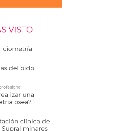
S VISTO
ciometría
as del oído
profesional
ealizar una
tría ósea?
tación clínica de
 Supraliminares