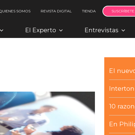
QUIENES SOMOS
REVISTA DIGITAL
TIENDA
SUSCRÍBETE
El Experto
Entrevistas
El nue
Interto
10 razo
En Phili