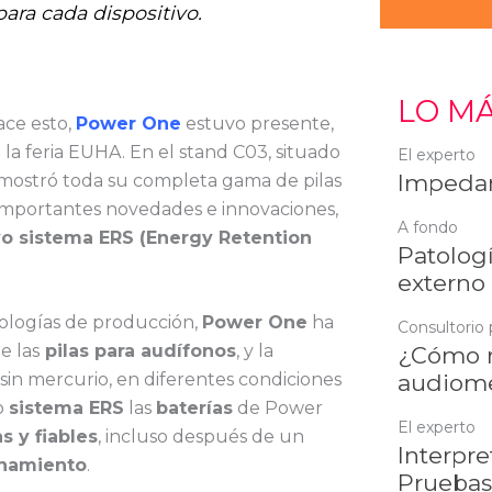
ara cada dispositivo.
LO MÁ
ace esto,
Power One
estuvo presente,
 la feria EUHA. En el stand C03, situado
El experto
Impedan
te mostró toda su completa gama de pilas
importantes novedades e innovaciones,
A fondo
o sistema ERS (Energy Retention
Patologí
externo
nologías de producción,
Power One
ha
Consultorio 
e las
pilas para audífonos
, y la
¿Cómo r
audiome
 sin mercurio, en diferentes condiciones
o
sistema ERS
las
baterías
de Power
El experto
s y fiables
, incluso después de un
Interpre
enamiento
.
Pruebas