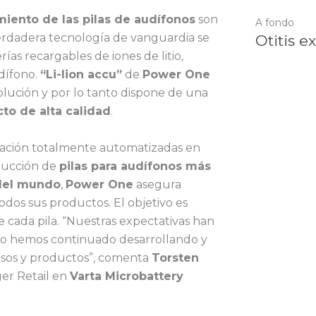
iento de las pilas de audífonos
son
A fondo
erdadera tecnología de vanguardia se
Otitis e
ías recargables de iones de litio,
dífono.
“Li-Iion accu”
de
Power One
olución y por lo tanto dispone de una
to de alta calidad
.
icación totalmente automatizadas en
ducción de
pilas para audífonos más
del mundo
,
Power One
asegura
 todos sus productos. El objetivo es
de cada pila. “Nuestras expectativas han
ello hemos continuado desarrollando y
sos y productos”, comenta
Torsten
er Retail en
Varta Microbattery