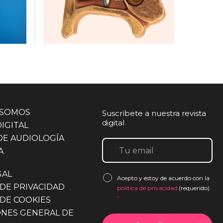
 al 11
spacio
entes
conocer
 SOMOS
Suscríbete a nuestra revista
ción
digital
DIGITAL
lógico.
DE AUDIOLOGÍA
: De
A
can:
GAL
Acepto y estoy de acuerdo con la
 DE PRIVACIDAD
política de privacidad
(requerido)
*
 DE COOKIES
ONES GENERAL DE
itivas