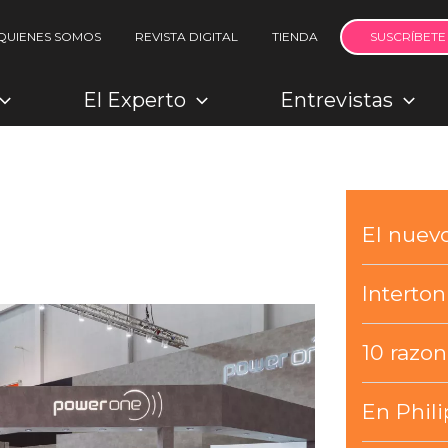
QUIENES SOMOS
REVISTA DIGITAL
TIENDA
SUSCRÍBETE
El Experto
Entrevistas
El nue
Interto
10 razo
En Phili