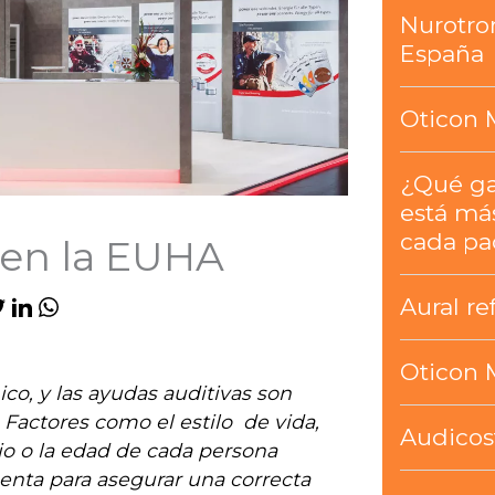
Nurotro
España
Oticon 
¿Qué g
está má
cada pa
en la EUHA
Aural re
Oticon 
co, y las ayudas auditivas son
 Factores como el estilo de vida,
Audicos
cio o la edad de cada persona
enta para asegurar una correcta