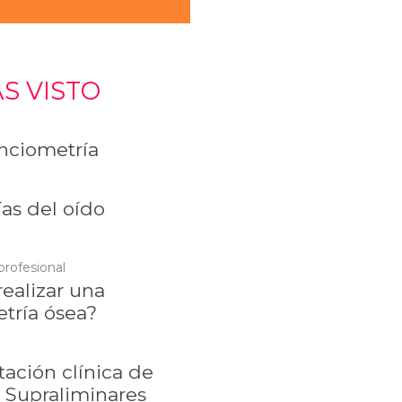
S VISTO
ciometría
as del oído
profesional
ealizar una
tría ósea?
tación clínica de
 Supraliminares