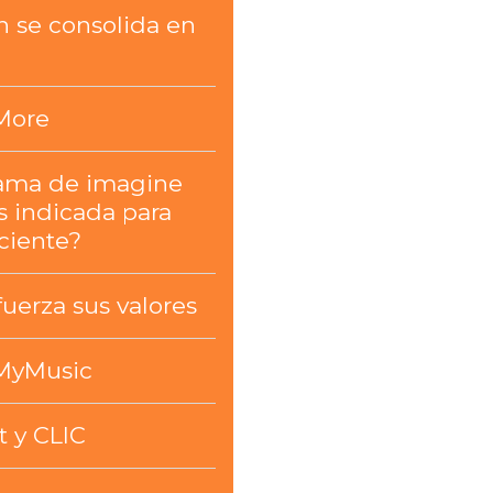
n se consolida en
More
ama de imagine
s indicada para
ciente?
fuerza sus valores
MyMusic
t y CLIC