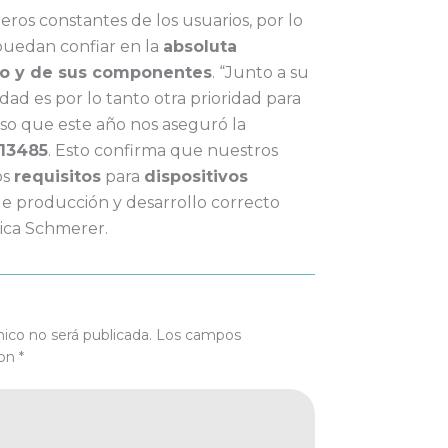
ros constantes de los usuarios, por lo
puedan confiar en la
absoluta
vo y de sus componentes
. “Junto a su
idad es por lo tanto otra prioridad para
so que este año nos aseguró la
 13485
. Esto confirma que nuestros
os
requisitos
para
dispositivos
 de producción y desarrollo correcto
lica Schmerer.
nico no será publicada.
Los campos
con
*