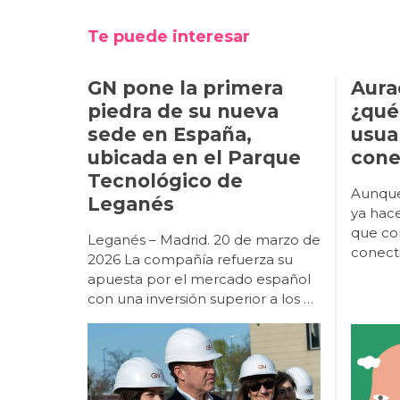
Te puede interesar
GN pone la primera
Aura
piedra de su nueva
¿qué
sede en España,
usua
ubicada en el Parque
cone
Tecnológico de
Aunque puede parecer increíble, ya hace algo más de diez años que convivimos con la conectividad en los audífonos, tal y como la entendemos en la actualidad. Simplificando mucho, el esfuerzo por mejorar la comunicación de los usuarios en ambientes ruidosos y de optimizar la relación señal/ruido viene ya de muy lejos, desde la década de los 80, con los sistemas FM y los bucles magnéticos. Ya en los primeros años 2000, algunos fabricantes lanzaron nuevos sistemas de conectividad mediante streamers o accesorios intermedios, hasta que los primeros audífonos con conectividad «directa» hicieron su aparición doce o trece años después. La realidad es que estos nuevos sistemas de conectividad que irrumpieron en el mercado con grandes expectativas, han contribuido a mejorar de forma sensible la calidad de escucha de los usuarios, aunque no están exentos de inconvenientes. En primer lugar, es importante aclarar que no se trata de sistemas «Bluetooth». Para poder utilizar esta denominación, los fabricantes tendrían que someter sus accesorios a un exhaustivo proceso de certificación y cumplir con los estándares de la marca. Este es el motivo por el que cada fabricante ha desarrollado sus propios dispositivos que no son compatibles entre sí y es la razón por la que un audiólogo protésico que trabaje con varias marcas tiene que conocer los accesorios de cada una de ellas. Del mismo modo, un usuario que, por diversas circunstancias, es portador de audífonos de diferente marca o, incluso, de la misma marca pero diferente plataforma (esto último ha mejorado en los últimos años), puede encontrarse con problemas a la hora de adquirir un accesorio compatible con sus dos audífonos. Los nuevos sistemas de conectividad que irrumpieron en el mercado con grandes expectativas hace ya más de una década, han contribuido a mejorar de forma sensible la calidad de escucha de los usuarios, aunque no están exentos de inconvenientes. En lo relativo a la conectividad directa con los teléfonos móviles, tanto Apple como Google/Android crearon sus propios sistemas para comunicarse con audífonos (Mfi y ASHA, respectivamente), una inic
Leganés
Leganés – Madrid. 20 de marzo de
2026 La compañía refuerza su
apuesta por el mercado español
con una inversión superior a los 4
millones de euros en un edificio
inteligente y sostenible que será
centro de referencia en Europa.
GN celebró ayer, 19 de marzo, el
acto de puesta de la primera