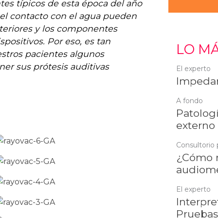
es típicos de esta época del año
o el contacto con el agua pueden
xteriores y los componentes
spositivos. Por eso, es tan
LO MÁ
stros pacientes algunos
er sus prótesis auditivas
El experto
Impedan
A fondo
Patologí
externo
Consultorio 
¿Cómo r
audiome
El experto
Interpre
Pruebas