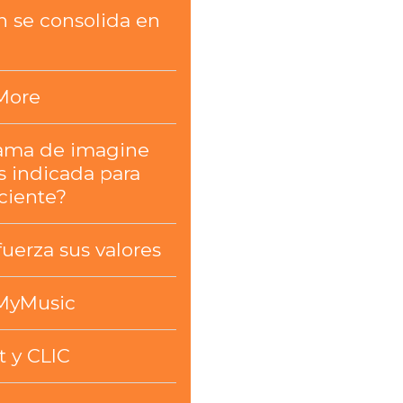
n se consolida en
More
ama de imagine
s indicada para
ciente?
fuerza sus valores
MyMusic
t y CLIC