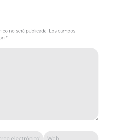
nico no será publicada.
Los campos
con
*
eo
Web