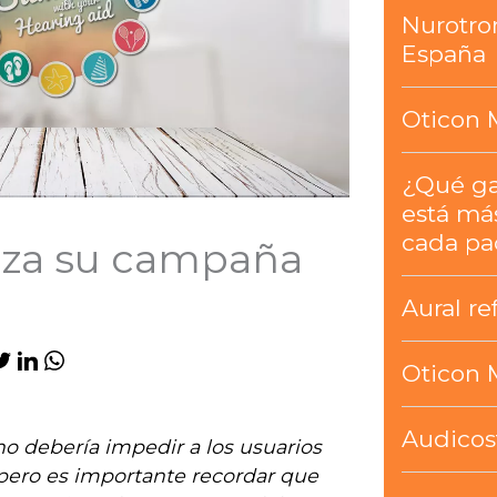
Nurotro
España
Oticon 
¿Qué g
está má
cada pa
nza su campaña
Aural re
Oticon 
Audicos
no debería impedir a los usuarios
, pero es importante recordar que