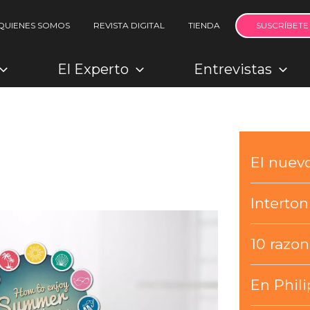
QUIENES SOMOS
REVISTA DIGITAL
TIENDA
SUSCRÍBETE
El Experto
Entrevistas
El nue
Interto
10 razo
En Phili