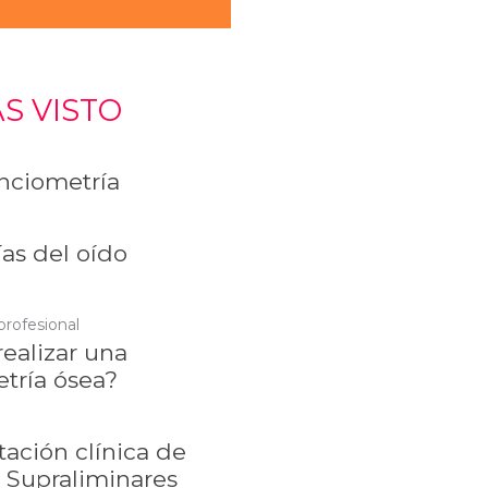
S VISTO
ciometría
as del oído
profesional
ealizar una
tría ósea?
tación clínica de
 Supraliminares