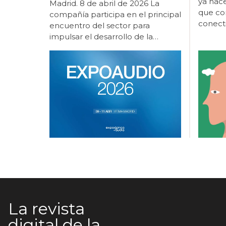
Madrid. 8 de abril de 2026 La
compañía participa en el principal
encuentro del sector para
impulsar el desarrollo de la
audiología como línea estratégica
de crecimiento sanitario y
empresarial. Beltone participa un
año más en ExpoÓptica 2026, el
principal encuentro profesional
del sector óptico y audiológico en
España, que se celebra del 9 al 11
de abril en IFEMA Madrid
(pabellón 10, stand E12). Con
motivo de esta edición, la
compañía presentará un espacio
expositivo orientado a la
experiencia directa con la
innovación, donde los asistentes
podrán interactuar con las
La revista
soluciones tecnológicas y conocer
digital de la
de primera mano su aplicación