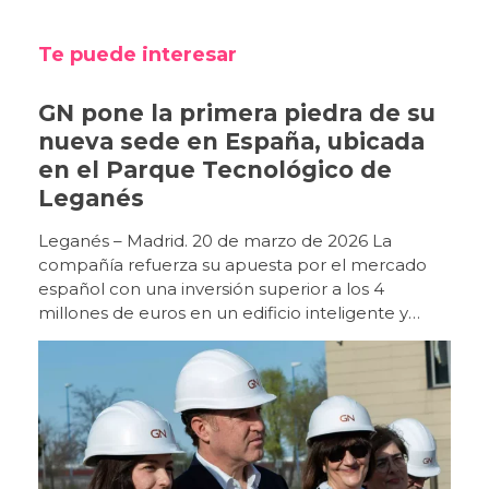
Te puede interesar
GN pone la primera piedra de su
nueva sede en España, ubicada
en el Parque Tecnológico de
Leganés
Leganés – Madrid. 20 de marzo de 2026 La
compañía refuerza su apuesta por el mercado
español con una inversión superior a los 4
millones de euros en un edificio inteligente y
sostenible que será centro de referencia en
Europa. GN celebró ayer, 19 de marzo, el acto de
puesta de la primera piedra de su futura sede en
España, un nuevo edificio ubicado en la Avenida
Juan Caramuel, en el Parque Tecnológico de
Leganés, que marcará un nuevo hito en el
desarrollo de la compañía en nuestro país. Con