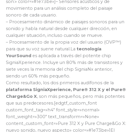
son:» color=»#1e73be»]– Sensores acústicos y de
movimiento para un análisis completo del paisaje
sonoro de cada usuario.
– Procesamiento dinámico de paisajes sonoros para un
sonido y habla natural desde cualquier dirección, en
cualquier situación, incluso cuando se mueve.
– Procesamiento de la propia voz del usuario (OVP™)
para que su voz suene natural.La
tecnología
YourSound
es aplicada a través del potente chip
SigniaXperience. Incluye un 80% más de transistores y
siete veces la memoria del chip SigniaNx anterior,
siendo un 60% más pequeño.
Como resultado, los dos primeros audífonos de la
plataforma SigniaXperience, Pure® 312 X y el Pure®
Charge&Go X
, son más pequeños, pero más potentes
que sus predecesores.[edgtf_custom_font
custom_font_tag=»h4″ font_style=»normal»
font_weight=»300″ text_transform=»None»
content_custom_font=»Pure 312 X y Pure Charge&Go X:
nuevo sonido, nuevo aspecto» color=»#1e73be»]El