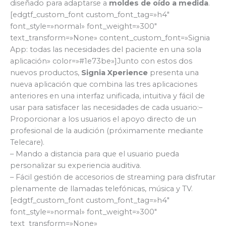
diseñado para adaptarse a
moldes de oído a medida
.
[edgtf_custom_font custom_font_tag=»h4″
font_style=»normal» font_weight=»300″
text_transform=»None» content_custom_font=»Signia
App: todas las necesidades del paciente en una sola
aplicación» color=»#1e73be»]Junto con estos dos
nuevos productos,
Signia Xperience
presenta una
nueva aplicación que combina las tres aplicaciones
anteriores en una interfaz unificada, intuitiva y fácil de
usar para satisfacer las necesidades de cada usuario:–
Proporcionar a los usuarios el apoyo directo de un
profesional de la audición (próximamente mediante
Telecare).
– Mando a distancia para que el usuario pueda
personalizar su experiencia auditiva.
– Fácil gestión de accesorios de streaming para disfrutar
plenamente de llamadas telefónicas, música y TV.
[edgtf_custom_font custom_font_tag=»h4″
font_style=»normal» font_weight=»300″
text_transform=»None»