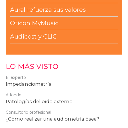
Aural refuerza sus valores
Oticon MyMusic
Audicost y CLIC
LO MÁS VISTO
El experto
Impedanciometría
A fondo
Patologías del oído externo
Consultorio profesional
¿Cómo realizar una audiometría ósea?