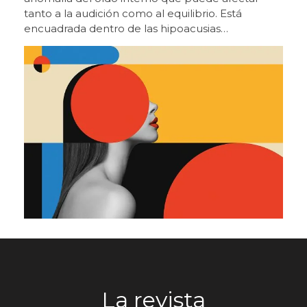
profesional de recursos que le permitan
identificar oportunidades de crecimiento y
convertir la audiología en una línea sólida dentro
de su actividad. Innovación aplicada y valor para
el profesional Desde el área comercial, Pilar
García, directora de Ventas de Beltone en
España, subraya que la compañía trabaja con una
visión integral que combina presente y futuro.
“Queremos que nuestros clientes sientan que
están a la cabeza de la innovación, pero también
que tienen un plan claro para hoy, con formación,
herramientas clínicas y de venta que les permitan
seguir creciendo”. Salud auditiva y cognición, el
próximo gran reto José Luis Otero, director
general de GN del sur de Europa y Brasil, ponía el
acento, en sus conclusiones, en el futuro del
sector, destacando la necesidad de avanzar en la
relación entre audición y salud cognitiva.
“Tenemos que dar el salto y empezar a trabajar
los problemas cognitivos, ver el impacto que
La revista
tienen y cómo podemos resolverlos a través de la