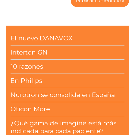
El nuevo DANAVOX
Interton GN
10 razones
En Philips
Nurotron se consolida en España
Oticon More
¿Qué gama de imagine está más
indicada para cada paciente?