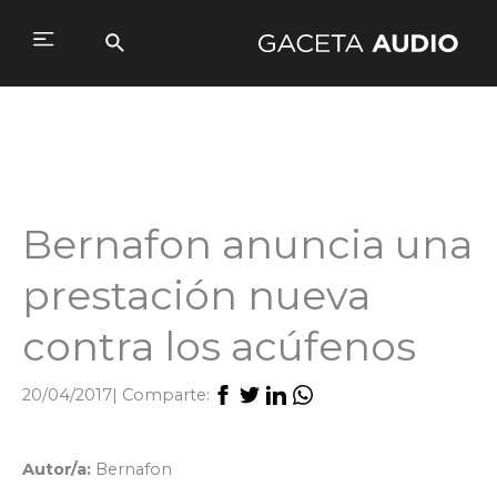
Ir
al
Buscar
Main
contenido
Menu
Bernafon anuncia una
prestación nueva
contra los acúfenos
20/04/2017
| Comparte:
Autor/a:
Bernafon