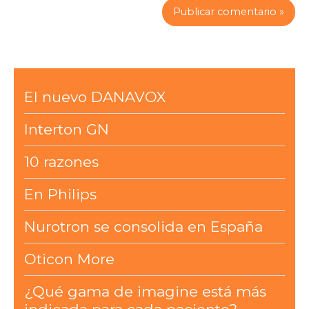
El nuevo DANAVOX
Interton GN
10 razones
En Philips
Nurotron se consolida en España
Oticon More
¿Qué gama de imagine está más