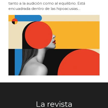
centro de excelencia productiva, tecnológica y
de servicio, con vocación de referencia
internacional”. Carlos García, Country Manager de
GN, destaca que “este nuevo centro es una
palanca para seguir mejorando nuestro servicio,
ganar capacidad, estrechar aún más la relación
con nuestros clientes y continuar creciendo con
una propuesta cada vez más sólida para el
sector”. Por su parte, Alfonso Ríos, Deputy
General Manager del Sur de Europa y Brasil,
señala que “cuando te rodeas de gente con tanto
talento y tanta fuerza, el impacto se multiplica, y
este proyecto refleja muy bien lo que somos
como compañía, una organización unida,
proactiva, cercana al cliente y con ambición de
seguir siendo una referencia en nuestro sector”.
Más allá de su dimensión empresarial e industrial,
el acto de ayer tuvo también un marcado
componente simbólico y emocional. Durante la
La revista
ceremonia, empleados de distintas áreas y