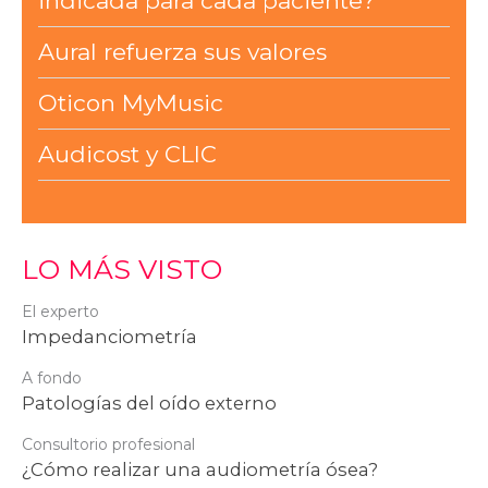
indicada para cada paciente?
Aural refuerza sus valores
Oticon MyMusic
Audicost y CLIC
LO MÁS VISTO
El experto
Impedanciometría
A fondo
Patologías del oído externo
Consultorio profesional
¿Cómo realizar una audiometría ósea?