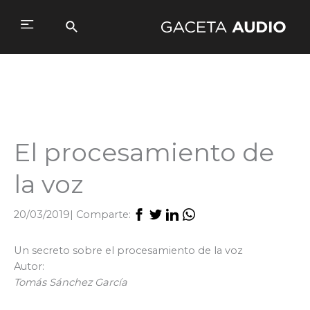
Ir
al
Buscar
Main
contenido
Menu
El procesamiento de
la voz
20/03/2019
| Comparte:
Un secreto sobre el procesamiento de la voz
Autor:
Tomás Sánchez García