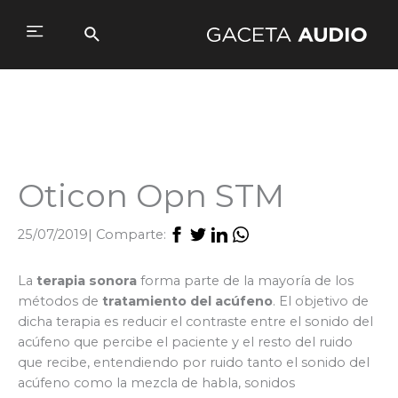
Ir
al
Buscar
Main
contenido
Menu
Oticon Opn STM
25/07/2019
| Comparte:
La
terapia sonora
forma parte de la mayoría de los
métodos de
tratamiento del acúfeno
. El objetivo de
dicha terapia es reducir el contraste entre el sonido del
acúfeno que percibe el paciente y el resto del ruido
que recibe, entendiendo por ruido tanto el sonido del
acúfeno como la mezcla de habla, sonidos