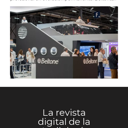
marca de Grupo GN, ha reforzado su
posicionamiento en ExpoÓptica 2026 como uno
de los principales impulsores de la audiología
dentro del entorno óptico, en un momento clave
para la evolución del sector. La feria, celebrada
en IFEMA Madrid, ha vuelto a reunir, en la edición
de 2026, a un perfil de visitante cualificado y ha
evidenciado el creciente protagonismo de la
audiología como línea estratégica para las
ópticas. Una propuesta experiencial para un
mercado en transformación El stand de Beltone
ha destacado por su planteamiento conceptual,
articulado en torno a la idea de un viaje en barco
como metáfora de un mercado en constante
movimiento. Este enfoque ha permitido trasladar
a los profesionales una propuesta clara para
integrar la audiología en óptica con una
La revista
estrategia definida. “Queríamos invitar a los
ópticos a subirse a un proyecto con rumbo claro,
digital de la
en un entorno cambiante, y mostrarles que hay