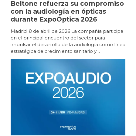
Beltone refuerza su compromiso
con la audiología en ópticas
durante ExpoÓptica 2026
Madrid. 8 de abril de 2026 La compañía participa
en el principal encuentro del sector para
impulsar el desarrollo de la audiología como línea
estratégica de crecimiento sanitario y
empresarial. Beltone participa un año más en
ExpoÓptica 2026, el principal encuentro
profesional del sector óptico y audiológico en
España, que se celebra del 9 al 11 de abril en
IFEMA Madrid (pabellón 10, stand E12). Con
motivo de esta edición, la compañía presentará
un espacio expositivo orientado a la experiencia
directa con la innovación, donde los asistentes
podrán interactuar con las soluciones
tecnológicas y conocer de primera mano su
aplicación práctica en el ámbito audiológico.
Ubicación: Stand Beltone. Pabellón 10 | 10E12