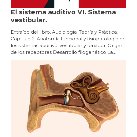
El sistema auditivo VI. Sistema
vestibular.
Extraído del libro, Audiología: Teoría y Práctica. Capítulo 2. Anatomía funcional y fisiopatología de los sistemas auditivo, vestibular y fonador. Origen de los receptores Desarrollo filogenético La percepción de la aceleración lineal y angular por los distintos receptores vestibulares permite que todas las especies animales que los poseen puedan orientarse en el espacio terrestre, aéreo y acuático de nuestro planeta. Esencialmente, desde que surgió la función del equilibrio en los primitivos organismos animales prehistóricos ha permanecido sin cambios hasta la actualidad, aunque morfológicamente los órganos sensoriales se han ido especializando y evolucionando según las diversas especies. El más simple es el estatocisto, consistente en una invaginación de la superficie animal (medusa, esponja) con líquido en su interior y una partícula calcárea que hace presión y desplaza los cilios de las células receptoras (localizadas en una región de la pared, similar a la mácula del sáculo). En función de la fuerza de la gravedad que se ejerce sobre dichas células, estos organismos mantienen una orientación espacial con sentido y dirección vertical. Posteriormente, en algunos moluscos, como el pulpo y la sepia, surgieron las primeras crestas, además del estatocisto, lo que permitió responder a movimientos de aceleración angular, con presencia de nistagmo. La complejidad del laberinto posterior progresa en un grupo de vertebrados con la aparición de los primeros conductos semicirculares verticales y con el cierre de la invaginación del estatocisto, formando una vesícula aislada en el interior, con líquido de producción endógena (endolinfa). La lamprea alcanza una estructura de canales anterior y posterior (con dilataciones bullosas, las ampollas, cada una con un primitivo receptor en forma de cresta), comunicados por un saco bilobulado con mácula sacular y utricular separadas, donde se localizan las células sensoriales. La aparición del canal semicircular horizontal en los primeros peces óseos y cartilaginosos (con mandíbula) permitió un mayor control del espacio tridimensional. A partir del máximo desarrollo de dichas estructuras vestibulares en los peces modernos (hace 100 millones de años), se ha llegado al más alto grado de perfección morfofuncional del órgano del equilibrio. En los vertebrados superiores, las vías nerviosas vestibulares centrales son cada vez más complejas debido a un desarrollo paralelo de aquellos sistemas aferentes que intervienen para mantener el equilibrio. Desarrollo ontogenético En un embrión humano de 19 a 21 días (2 mm de longitud corono- caudal), en el ectodermo superficial de la porción cefálica a la altura del rombo encéfalo, se diferencian las primitivas células que forman la placoda ótica. Tras su invaginación (fosa ótica), la separación de la superficie dará origen al otocisto o vesícula ótica (28 días). A partir de su porción dorsal derivarán las diferentes partes del sistema vestibular (laberinto posterior) y desde su porción ventral surgirán las estructuras de la cóclea (laberinto anterior). Hacia la quinta semana (embrión de 8-9 mm) se forman unos pliegues en la pared del otocisto que corresponderán a los receptores vestibulares. Estos se identifican como sáculo, utrículo y los tres conductos semicirculares (a las 6,5 semanas, 14 mm). En la décima semana (50 mm) todo el laberinto membranoso es muy evidente y se forma a su alrededor un modelo cartilaginoso a partir de la cápsula ótica mesenquimal (Sadler, 2012; Suárez y cols., 2007). Origen de las vías vestibulares centrales Desarrollo filogenético En los vertebrados superiores, las vías nerviosas vestibulares centrales son cada vez más complejas debido a un desarrollo paralelo de aquellos sistemas aferentes que intervienen para mantener el equilibrio (visión y propiocepción), cuyas respectivas vías nerviosas interactúan con la vestibular. La organización de los núcleos vestibulares supraespinales, integrados en la formación reticular, se empieza a observar en la lamprea, con dos agrupaciones neuronales (núcleos dorsal y ventral). A partir de los peces teleósteos se identifican cuatro agrupaciones que van aumentando en el número de células en los vertebrados superiores. Las conexiones vestíbulo-espinales son necesarias para el mantenimiento de la orientación corporal en los vertebrados primitivos. Cuando se incorporan funciones más complejas en animales más evolucionados, aparecen conexiones vestíbulo-cerebelosas y vestíbulo-oculares, siendo menos relevantes las vestíbulo-espinales (Bartual y Pérez, 1998). Desarrollo ontogenético A partir del primitivo ganglio estatoacústico-facial (embrión humano de 28 días), derivado de la porción ventral del otocisto y alojado en la mesénquima circundante, se diferencia (décima semana) el ganglio espiral (situado cerca del receptor auditivo en la cóclea) y el ganglio vestibular o de Scarpa (próximo al conducto auditivo interno). En estas primitivas neuronas ganglionares van apareciendo unas delgadas prolongaciones citoplasmáticas en polos opuestos de las células. La prolongación periférica (dendrita) se dirige hacia las respectivas regiones del laberinto membranoso, donde se localizarán los órganos sensoriales. La prolongación central (axón) se dirige a regiones del rombo encéfalo donde, a medida que progrese el desarrollo del sistema nervioso central, se diferenciarán las neuronas que constituirán los futuros núcleos vestibulares. Los órganos sensoriales vestibulares alcanzan una maduración con aspecto semejante al adulto hacia la vigésimo tercera semana de gestación. Entre la decimoprimera y la decimotercera semana, cuando se empiezan a diferenciar las células sensoriales en los epitelios de las regiones que corresponderán a las máculas y crestas ampulares, también se pueden identificar terminaciones nerviosas aferentes y eferentes, que se distribuyen por dicho epitelio y establecen algunas sinapsis. Los órganos sensoriales vestibulares alcanzan una maduración con aspecto semejante al adulto hacia la vigésimo tercera semana (Bartual y Pérez, 1998; Suárez y cols., 2007). Malformaciones del sistema vestibular Las malformaciones del oído interno que afectan a los conductos semicirculares y al acueducto del vestíbulo, son las que suelen causar vértigos en la infancia. Sin embargo, la malformación más frecuente, la dilatación del conducto semicircular horizontal, es raro que se asocie con un trastorno del equilibrio. Los casos de agenesia de los conductos semicirculares son poco frecuentes y suelen ocasionar un trastorno en la marcha. Las malformaciones del oído interno que afectan a los conductos semicirculares y al acueducto del vestíbulo, son las que suelen causar vértigos en la infancia. Anatomía del aparato vestibular periférico Figura 13Receptores sensoriales del equilibrio El sistema vestibular está constituido por el aparato vestibular (contenido dentro del oído interno, donde se encuentran los órganos receptores sensoriales periféricos) y por las vías vestibulares o vías nerviosas sensoriales centrales (aferente y eferente). Vestíbulo En el interior del vestíbulo del laberinto óseo se distinguen el utrículo y el sáculo del laberinto membranoso. Estos se comunican entre sí por el conducto utrículo-sacular, del que parte el conducto endolinfático (alojado en el acueducto vestibular) que acaba en el saco endolinfático situado en el espacio subdural de la cavidad craneal, al nivel de la cara posterior del peñasco. Las máculas sacular y utricular son órganos receptores integrados por células de soporte y células receptoras sensoriales ciliadas recubiertas por una membrana horizontal, con componentes mucopolisacáridos, sobre la que hay una serie de cristales de carbonato cálcico u otolitos. En las máculas utricular y sacular existe una línea imaginaria, la estriola, donde se organizan los manojos de células ciliares a ambos lados y con polarizaciones opuestas. El utrículo es una cavidad conectada a los conductos semicirculares. En el plano horizontal y en su parte anterior, se ubica la mácula (órgano otolítico), pequeña vesícula, aplanada transversalmente y adherida a la fosita semiovoidea, donde se sitúan las células sensoriales o ciliares. Estas son semejantes a las de las ampollas de los conductos semicirculares (con estereocilios y un kinocilio) y con la misma actividad eléctrica. La mácula del utrículo, al estar colocada en el suelo, tiene una orientación horizontal, captando las lateralizaciones hacia los lados, o las inclinaciones de la cabeza y sus desplazamientos lineales hacia atrás y hacia delante. El sáculo está situado por debajo del utrículo, es una pequeña vesícula redondeada adherida a la fosita hemisférica. Al nivel de esta fosita se encuentra la mácula del sáculo. En las máculas utricular y sacular existe una línea imaginaria (estriola) donde se organizan los manojos de células ciliares a ambos lados y con polarizaciones opuestas. Los estereocilios, están inmersos en una sustancia gelatinosa, la membrana otolítica, que soporta concreciones calcáreas (carbonato cálcico), los otolitos o estatoconias. Estos ejercen una acción gravitacional sobre el conjunto de estereocilios y de la sustancia gelatinosa. Los otolitos están anclados en la masa gelatinosa mediante fibras de colágeno, pero pueden desprenderse y disolverse por el espacio endolinfático (Bartual y Pérez, 1998; Suárez y cols., 2007; Williams, 1998). Conductos semicirculares En el interior de los tres conductos semicirculares óseos se encuentran los membranosos, que comunican con el utrículo alojado en el vestíbulo óseo. Están dispuestos en ángulo recto uno respecto al otro, en los tres planos del espacio: los dos de posición vertical son los conductos semicirculares anterior y posterior, y el horizontal, es el conducto semicircular lateral. Tal posición hace posible que