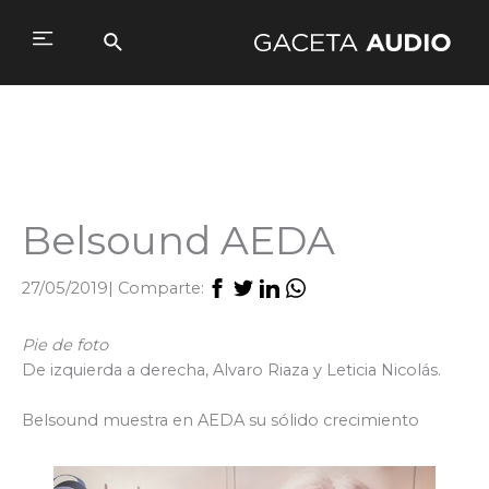
Ir
al
Buscar
Main
contenido
Menu
Belsound AEDA
27/05/2019
| Comparte:
Pie de foto
De izquierda a derecha, Alvaro Riaza y Leticia Nicolás.
Belsound muestra en AEDA su sólido crecimiento