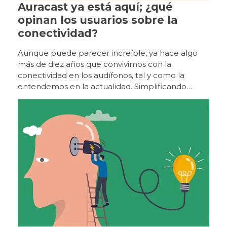
Auracast ya está aquí; ¿qué
opinan los usuarios sobre la
conectividad?
Aunque puede parecer increíble, ya hace algo más de diez años que convivimos con la conectividad en los audífonos, tal y como la entendemos en la actualidad. Simplificando mucho, el esfuerzo por mejorar la comunicación de los usuarios en ambientes ruidosos y de optimizar la relación señal/ruido viene ya de muy lejos, desde la década de los 80, con los sistemas FM y los bucles magnéticos. Ya en los primeros años 2000, algunos fabricantes lanzaron nuevos sistemas de conectividad mediante streamers o accesorios intermedios, hasta que los primeros audífonos con conectividad «directa» hicieron su aparición doce o trece años después. La realidad es que estos nuevos sistemas de conectividad que irrumpieron en el mercado con grandes expectativas, han contribuido a mejorar de forma sensible la calidad de escucha de los usuarios, aunque no están exentos de inconvenientes. En primer lugar, es importante aclarar que no se trata de sistemas «Bluetooth». Para poder utilizar esta denominación, los fabricantes tendrían que someter sus accesorios a un exhaustivo proceso de certificación y cumplir con los estándares de la marca. Este es el motivo por el que cada fabricante ha desarrollado sus propios dispositivos que no son compatibles entre sí y es la razón por la que un audiólogo protésico que trabaje con varias marcas tiene que conocer los accesorios de cada una de ellas. Del mismo modo, un usuario que, por diversas circunstancias, es portador de audífonos de diferente marca o, incluso, de la misma marca pero diferente plataforma (esto último ha mejorado en los últimos años), puede encontrarse con problemas a la hora de adquirir un accesorio compatible con sus dos audífonos. Los nuevos sistemas de conectividad que irrumpieron en el mercado con grandes expectativas hace ya más de una década, han contribuido a mejorar de forma sensible la calidad de escucha de los usuarios, aunque no están exentos de inconvenientes. En lo relativo a la conectividad directa con los teléfonos móviles, tanto Apple como Google/Android crearon sus propios sistemas para comunicarse con audífonos (Mfi y ASHA, respectivamente), una iniciativa procedente de los fabricantes de telefonía móvil, responsables a su vez de garantizar su funcionamiento y coherencia. A medio y largo plazo, la implementación de estos sistemas ha tenido sus inconvenientes; las actualizaciones de los sistemas operativos de los teléfonos sin una verificación adecuada de la conectividad a posteriori han provocado, no en pocas ocasiones, que los audífonos se «nieguen» a conectarse, con el consiguiente quebradero de cabeza de los audiólogos y la desesperación de los usuarios. La aparición de LE (LowEnergy) Audio como una versión universal de Bluetooth puede contribuir a aliviar sustancialmente estas dificultades. Esto no había sido posible hasta ahora porque la versión clásica de Bluetooth tenía demasiado consumo y demasiada latencia (retraso) en el audio, lo que condujo a los fabricantes de audífonos a crear sus propias versiones de conectividad. La generación de un estándar universal impuesto por la marca Bluetooth, mejorará exponencialmente el rendimiento y la consistencia de la comunicación, y supondrá un enorme beneficio tanto para usuarios como para audiólogos protésicos. En conectividad directa con los teléfonos móviles, tanto Apple como Google/Android han desarrollado sus propios sistemas para comunicarse con audífonos : Mfi y ASHA, respectivamente. Auracast encaja perfectamente en este concepto, y es conveniente aclarar en qué consiste el sistema para diferenciarlo de otros coexistentes. Como se ha mencionado, LE Audio es la última versión de Bluetooth para uso general, como llamadas y streaming. Auracast es una nueva versión de LE Audio, aunque se parece más a un sistema de transmisión de radio o una wifi de audio, ya que un número ilimitado de personas puede sintonizar una transmisión de Auracast a través de diferentes dispositivos (auriculares inalámbricos, audífonos, implantes, dispositivos óseos, etc.), y por tanto compartir el audio, algo absolutamente impensable con la tecnología precedente. Hemos oído hablar de Auracast desde hace unos tres años, pero parece que no llega nunca. En realidad, su instauración definitiva en el mercado es inminente (de hecho, ya existen dispositivos que cuentan con esta tecnología). Una de las razones por las que está resultando más compleja su generalización es que hay muchas partes implicadas con necesidades e intereses muy diversos. Por ejemplo, los fabricantes de auriculares tienen unas prioridades y los fabricantes de audífonos tienen otras, y es preciso llegar a un punto de encuentro. Además, Auracast implica la transmisión de audio a través de LE Audio, algo totalmente novedoso ya que previamente este canal solo se utilizaba para la transmisión de datos, precisamente para ahorrar energía. En los audífonos, por ejemplo LE Audio se utilizaba para el manejo de las apps, pero no para la transmisión de audio directa. Auracast se parece más a un sistema de transmisión de radio o una wifi de audio, ya que permite que un número ilimitado de personas pueda sintonizar una transmisión a través de diferentes dispositivos, algo impensable con la tecnología precedente. El proceso va avanzando notablemente. Es muy importante aclarar que LE Audio y Auracast son dos productos relacionados pero diferentes. Así, LE Audio es absolutamente imprescindible para Auracast, pero no a la inversa, por lo que puede haber un audífono o un auricular que sea compatible con LE Audio, pero no con Auracast. Todos los fabricantes van haciendo sus progresos en este sentido. Actualmente, los audífonos Nexia y Vivia de GN y los Jabra Enhance Pro, los Samsung Galaxy Buds 2 Pro y los auriculares SennheiserMomentum TWS4 son compatibles con LE Audio y Auracast, y quizá ya haya alguno más. Otros fabricantes cuentan con la compatibilidad e incorporarán esta tecnología mediante una actualización de software, como es el caso de las últimas plataformas de Signia, Oticon y Cochlear. Esta tendencia propiciará una progresiva evolución hacia el estándar universal y los sistemas independientes de transmisión de cada fabricante irán desapareciendo en favor de esta nueva tecnología más fácil y accesible para todos. Del mismo modo, los accesorios basados en Auracast, ya sean micrófonos remotos o accesorios de televisión, serán compatibles con todos los audífonos que incorporen esta tecnología, independientemente de la marca. LE Audio y Auracast son dos productos relacionados pero diferentes: LE Audio es absolutamente imprescindible para Auracast, pero no a la inversa, por lo que puede haber un audífono o un auricular que sea compatible con LE Audio, pero no con Auracast. La incorporación de Auracast en la vida de los usuarios dependerá en gran medida de los dispositivos y de los lugares que decidan ofrecerlo. En el ámbito personal, los usuarios de audífonos experimentarán Auracast por primera vez con la conexión a los dispositivos de televisión y los micrófonos remotos, y poco a poco los accesorios serán menos necesarios a medida que los televisores incorporen directamente la transmisión Auracast (algunos ya la tienen). En lo que respecta a la vida social y laboral, se avecinan igualmente muchos cambios relacionados con esta nueva tecnología. Así, por ejemplo, será posible mejorar la acústica de una sala de reuniones con un dispositivo Auracast, escuchar la transmisión de un comentarista deportivo en un bar con mucha gente, escuchar a los funcionarios de los organismos públicos cuando hablan detrás del mostrador, o recibir con mayor calidad el audio en el cine o en el teatro. En el ámbito personal, los usuarios de audífonos experimentarán Auracast por primera vez con la conexión a los dispositivos de televisión y los micrófonos remotos. Sabemos que el avance de esta tecnología es imparable y que sin duda la conectividad, como se ha mencionado al principio, ha supuesto una mejora considerable en la calidad de escucha de los usuarios de audífonos. Pero… ¿Qué opinan los propios usuarios al respecto? Parece obvio que conocer la opinión de los pacientes puede aportar una información de primer orden en la evolución de los nuevos estándares de transmisión de audio. Que la conectividad ha marcado un antes y un después en la evolución de la tecnología auditiva parece una afirmación incuestionable. El MarkeTrak de 2022, sitúa la tasa de satisfacción de los usuarios de audífonos con capacidad de transmisión diez puntos porcentuales por encima de la de los usuarios de audífonos convencionales. Del mismo modo, los usuarios valoraron la capacidad de transmisión como la tercera característica más impactante de su experiencia auditiva, por detrás de la recarga y del control de volumen. Los estudios realizados para valorar las bondades de la conectividad se han centrado en analizar la mejora en la comprensión del habla, pero han prestado menor atención a la calidad del sonido transmitido. Algunas investigaciones han analizado las diferencias entre fabricantes en términos de calidad de transmisión. No obstante, para tomar en consideración estos resultados, es importante tener en cuenta variables como el acoplador de oído, ya que se ha demostrado que la calidad de audición de la transmisión disminuye cuanto menos ocluido está el canal auditivo, es decir, cuanto más abierta es la adaptación, hasta el punto de que algunos usuarios de adaptación abierta optan por volver a sus sistemas «tradicionales» de escucha (como auriculares inalámbricos), para la recepción de llamada o la escucha directa de audio desde sus dispositivos móviles. Un reciente estudio sobre conectividad revela que un 35% de los usuarios de audífonos encuestados consideró que la transmisión era conveniente y práctica tanto para las llamadas, como para el acceso directo a audios. Se recibieron 1.479 encuestas contestadas. En primer